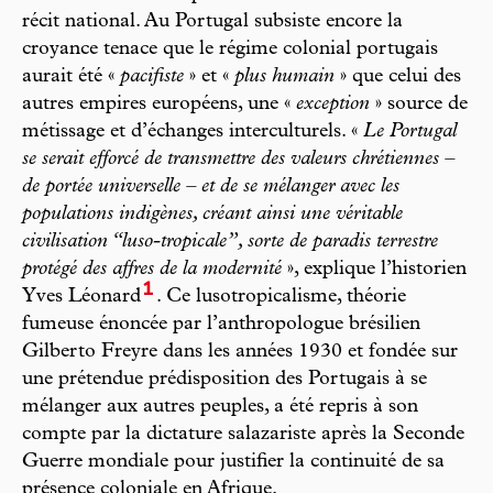
récit national. Au Portugal subsiste encore la
croyance tenace que le régime colonial portugais
aurait été «
pacifiste
» et «
plus humain
» que celui des
autres empires européens, une «
exception
» source de
métissage et d’échanges interculturels. «
Le Portugal
se serait efforcé de transmettre des valeurs chrétiennes –
de portée universelle – et de se mélanger avec les
populations indigènes, créant ainsi une véritable
civilisation “luso-tropicale”, sorte de paradis terrestre
protégé des affres de la modernité
», explique l’historien
1
Yves Léonard
. Ce lusotropicalisme, théorie
fumeuse énoncée par l’anthropologue brésilien
Gilberto Freyre dans les années 1930 et fondée sur
une prétendue prédisposition des Portugais à se
mélanger aux autres peuples, a été repris à son
compte par la dictature salazariste après la Seconde
Guerre mondiale pour justifier la continuité de sa
présence coloniale en Afrique.