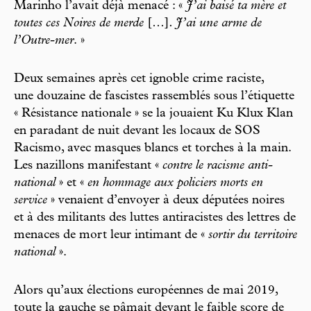
Marinho l’avait déjà menacé : «
J’ai baisé ta mère et
toutes ces Noires de merde
[…]
. J’ai une arme de
l’Outre-mer
. »
Deux semaines après cet ignoble crime raciste,
une douzaine de fascistes rassemblés sous l’étiquette
« Résistance nationale » se la jouaient Ku Klux Klan
en paradant de nuit devant les locaux de SOS
Racismo, avec masques blancs et torches à la main.
Les nazillons manifestant «
contre le racisme anti-
national
» et «
en hommage aux policiers morts en
service
» venaient d’envoyer à deux députées noires
et à des militants des luttes antiracistes des lettres de
menaces de mort leur intimant de «
sortir du territoire
national
».
Alors qu’aux élections européennes de mai 2019,
toute la gauche se pâmait devant le faible score de