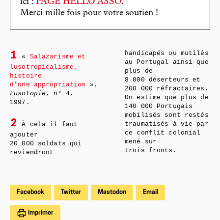
ici :
PAGE HELLO ASSO
.
Merci mille fois pour votre soutien !
handicapés ou mutilés
1
«
Salazarisme et
au Portugal ainsi que
lusotropicalisme,
plus de
histoire
8 000 déserteurs et
d’une appropriation
»,
200 000 réfractaires.
Lusotopie
, n° 4,
On estime que plus de
1997.
140 000 Portugais
mobilisés sont restés
2
À cela il faut
traumatisés à vie par
ce conflit colonial
ajouter
mené sur
20 000 soldats qui
trois fronts.
reviendront
Facebook
Twitter
Mastodon
Email
Imprimer