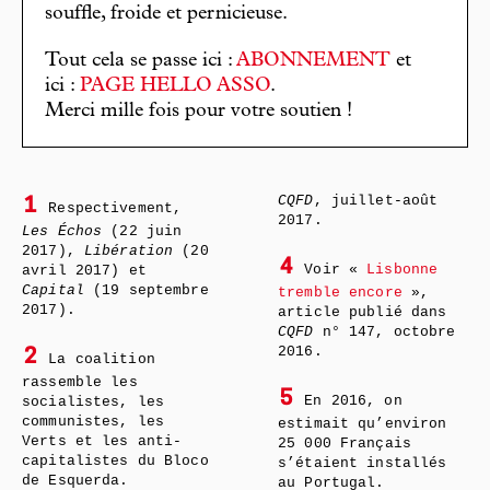
souffle, froide et pernicieuse.
Tout cela se passe ici :
ABONNEMENT
et
ici :
PAGE HELLO ASSO
.
Merci mille fois pour votre soutien !
CQFD
, juillet-août
1
Respectivement,
2017.
Les Échos
(22 juin
2017),
Libération
(20
4
Voir «
Lisbonne
avril 2017) et
Capital
(19 septembre
tremble encore
»,
2017).
article publié dans
CQFD
n° 147, octobre
2016.
2
La coalition
rassemble les
5
En 2016, on
socialistes, les
communistes, les
estimait qu’environ
Verts et les anti-
25 000 Français
capitalistes du Bloco
s’étaient installés
de Esquerda.
au Portugal.