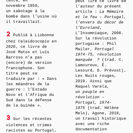
tenté, en
peut lire ce livre de
novembre 1956,
l’auteur du présent
un sabotage à la
article :
La Mémoire
bombe dans l’usine où
et le feu – Portugal,
il travaillait.
l’envers du décor de
l’Euroland
,
L’Insomniaque, 2006.
2
Publié à Lisbonne
Sur la révolution
chez Caleidoscopio en
portugaise : Phil
2020, ce livre de
Mailer,
Portugal
José Matos et Luís
1974-75, révolution
Barroso n’a pas
manquée
?
(trad. C.
(encore) de version
Lamoureux, É.
francophone. Son
Lesourd, D. Prévost),
titre peut se
Les Nuits rouges,
traduire par : « Dans
2019. Ainsi que
les méandres de la
Raquel Varela,
guerre : l’Estado
un
peuple en
Novo et l’Afrique du
révolution –
Sud dans la défense
Portugal, 1974-
de la Guinée ».
1975
(trad. Hélène
Melo), Agone, 2018,
3
un travail historique
Sur les récentes
avec une riche
violences et crimes
documentation
racistes au Portugal,