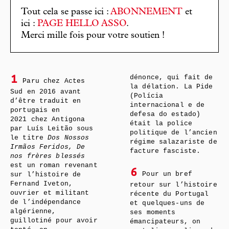
Tout cela se passe ici :
ABONNEMENT
et
ici :
PAGE HELLO ASSO
.
Merci mille fois pour votre soutien !
dénonce, qui fait de
1
Paru chez Actes
la délation. La Pide
Sud en 2016 avant
(Polícia
d’être traduit en
internacional e de
portugais en
defesa do estado)
2021 chez Antigona
était la police
par Luís Leitão sous
politique de l’ancien
le titre
Dos Nossos
régime salazariste de
Irmãos Feridos, De
facture fasciste.
nos frères blessés
est un roman revenant
6
Pour un bref
sur l’histoire de
Fernand Iveton,
retour sur l’histoire
ouvrier et militant
récente du Portugal
de l’indépendance
et quelques-uns de
algérienne,
ses moments
guillotiné pour avoir
émancipateurs, on