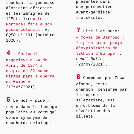
présentée dans
touchant la jeunesse
une perspective
d’origine africaine
avant-gardiste
et les immigrés de
trotskiste.
l’Est, lire
« Le
Portugal face à son
passé colonial
»,
7
Lire à ce sujet
CQFD
n° 191 (octobre
« Covas de Barroso :
2020).
le plus grand projet
d’exploitation de
4
lithium d’Europe »
,
« Portugal
Lundi Matin
negociava a 24 de
(20/09/2021).
Abril de 1974 a
compra de 32 caças
Mirage para a guerra
8
Composée par Zeca
na Guiné »
Afonso, cette
(17/05/2021).
chanson, censurée par
le régime
5
salazariste, est
Le mot «
pide
»
un emblème de la
reste dans le langage
révolution des
populaire au Portugal
Œillets.
comme synonyme de
mouchard, celui qui