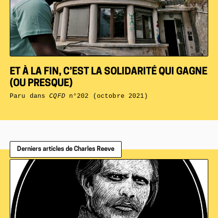
ET À LA FIN, C’EST LA SOLIDARITÉ QUI GAGNE
(OU PRESQUE)
Paru dans
CQFD
n°202 (octobre 2021)
Derniers articles de Charles Reeve