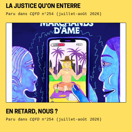
LA JUSTICE QU’ON ENTERRE
Paru dans
CQFD
n°254 (juillet-août 2026)
EN RETARD, NOUS ?
Paru dans
CQFD
n°254 (juillet-août 2026)