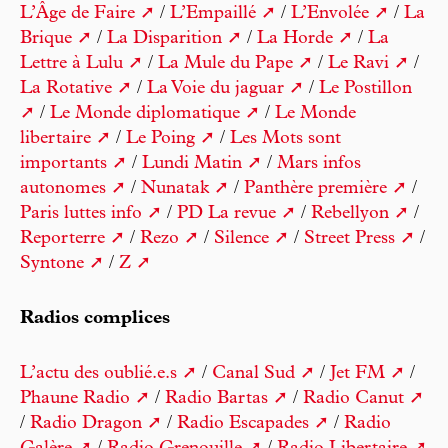
L’Âge de Faire
/
L’Empaillé
/
L’Envolée
/
La
Brique
/
La Disparition
/
La Horde
/
La
Lettre à Lulu
/
La Mule du Pape
/
Le Ravi
/
La Rotative
/
La Voie du jaguar
/
Le Postillon
/
Le Monde diplomatique
/
Le Monde
libertaire
/
Le Poing
/
Les Mots sont
importants
/
Lundi Matin
/
Mars infos
autonomes
/
Nunatak
/
Panthère première
/
Paris luttes info
/
PD La revue
/
Rebellyon
/
Reporterre
/
Rezo
/
Silence
/
Street Press
/
Syntone
/
Z
Radios complices
L’actu des oublié.e.s
/
Canal Sud
/
Jet FM
/
Phaune Radio
/
Radio Bartas
/
Radio Canut
/
Radio Dragon
/
Radio Escapades
/
Radio