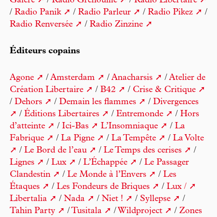
Galère
/
Radio Grenouille
/
Radio Libertaire
/
Radio Panik
/
Radio Parleur
/
Radio Pikez
/
Radio Renversée
/
Radio Zinzine
Éditeurs copains
Agone
/
Amsterdam
/
Anacharsis
/
Atelier de
Création Libertaire
/
B42
/
Crise & Critique
/
Dehors
/
Demain les flammes
/
Divergences
/
Éditions Libertaires
/
Entremonde
/
Hors
d’atteinte
/
Ici-Bas
L’Insomniaque
/
La
Fabrique
/
La Pigne
/
La Tempête
/
La Volte
/
Le Bord de l’eau
/
Le Temps des cerises
/
Lignes
/
Lux
/
L’Échappée
/
Le Passager
Clandestin
/
Le Monde à l’Envers
/
Les
Étaques
/
Les Fondeurs de Briques
/
Lux /
Libertalia
/
Nada
/
Niet !
/
Syllepse
/
Tahin Party
/
Tusitala
/
Wildproject
/
Zones