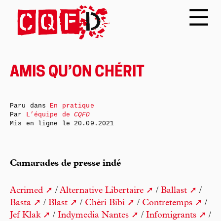
AMIS QU’ON CHÉRIT
Paru dans
En pratique
Par
L’équipe de
CQFD
Mis en ligne le
20.09.2021
Camarades de presse indé
Acrimed
/
Alternative Libertaire
/
Ballast
/
Basta
/
Blast
/
Chéri Bibi
/
Contretemps
/
Jef Klak
/
Indymedia Nantes
/
Infomigrants
/