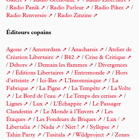
Galère
/
Radio Grenouille
/
Radio Libertaire
/
Radio Panik
/
Radio Parleur
/
Radio Pikez
/
Radio Renversée
/
Radio Zinzine
Éditeurs copains
Agone
/
Amsterdam
/
Anacharsis
/
Atelier de
Création Libertaire
/
B42
/
Crise & Critique
/
Dehors
/
Demain les flammes
/
Divergences
/
Éditions Libertaires
/
Entremonde
/
Hors
d’atteinte
/
Ici-Bas
L’Insomniaque
/
La
Fabrique
/
La Pigne
/
La Tempête
/
La Volte
/
Le Bord de l’eau
/
Le Temps des cerises
/
Lignes
/
Lux
/
L’Échappée
/
Le Passager
Clandestin
/
Le Monde à l’Envers
/
Les
Étaques
/
Les Fondeurs de Briques
/
Lux /
Libertalia
/
Nada
/
Niet !
/
Syllepse
/
Tahin Party
/
Tusitala
/
Wildproject
/
Zones