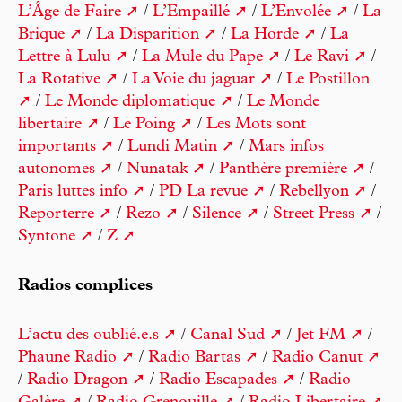
L’Âge de Faire
/
L’Empaillé
/
L’Envolée
/
La
Brique
/
La Disparition
/
La Horde
/
La
Lettre à Lulu
/
La Mule du Pape
/
Le Ravi
/
La Rotative
/
La Voie du jaguar
/
Le Postillon
/
Le Monde diplomatique
/
Le Monde
libertaire
/
Le Poing
/
Les Mots sont
importants
/
Lundi Matin
/
Mars infos
autonomes
/
Nunatak
/
Panthère première
/
Paris luttes info
/
PD La revue
/
Rebellyon
/
Reporterre
/
Rezo
/
Silence
/
Street Press
/
Syntone
/
Z
Radios complices
L’actu des oublié.e.s
/
Canal Sud
/
Jet FM
/
Phaune Radio
/
Radio Bartas
/
Radio Canut
/
Radio Dragon
/
Radio Escapades
/
Radio