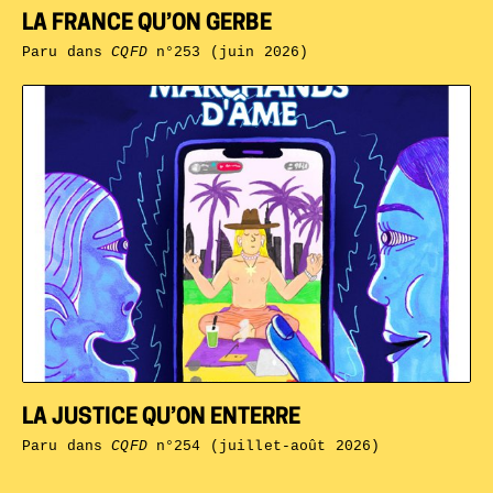
LA FRANCE QU’ON GERBE
Paru dans
CQFD
n°253 (juin 2026)
LA JUSTICE QU’ON ENTERRE
Paru dans
CQFD
n°254 (juillet-août 2026)