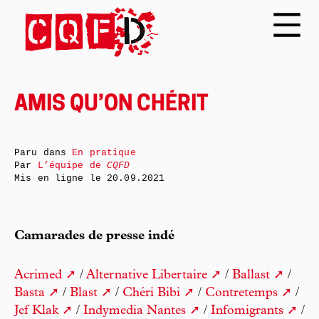
AMIS QU’ON CHÉRIT
Paru dans
En pratique
Par
L’équipe de
CQFD
Mis en ligne le
20.09.2021
Camarades de presse indé
Acrimed
/
Alternative Libertaire
/
Ballast
/
Basta
/
Blast
/
Chéri Bibi
/
Contretemps
/
Jef Klak
/
Indymedia Nantes
/
Infomigrants
/