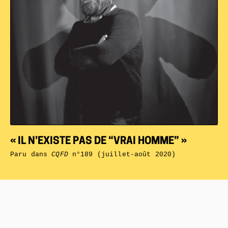
« IL N’EXISTE PAS DE “VRAI HOMME” »
Paru dans
CQFD
n°189 (juillet-août 2020)