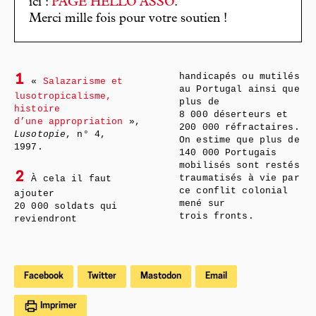
ici :
PAGE HELLO ASSO
.
Merci mille fois pour votre soutien !
handicapés ou mutilés
1
«
Salazarisme et
au Portugal ainsi que
lusotropicalisme,
plus de
histoire
8 000 déserteurs et
d’une appropriation
»,
200 000 réfractaires.
Lusotopie
, n° 4,
On estime que plus de
1997.
140 000 Portugais
mobilisés sont restés
2
À cela il faut
traumatisés à vie par
ce conflit colonial
ajouter
mené sur
20 000 soldats qui
trois fronts.
reviendront
Facebook
Twitter
Mastodon
Email
Imprimer