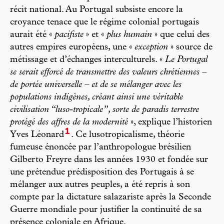
récit national. Au Portugal subsiste encore la
croyance tenace que le régime colonial portugais
aurait été «
pacifiste
» et «
plus humain
» que celui des
autres empires européens, une «
exception
» source de
métissage et d’échanges interculturels. «
Le Portugal
se serait efforcé de transmettre des valeurs chrétiennes –
de portée universelle – et de se mélanger avec les
populations indigènes, créant ainsi une véritable
civilisation “luso-tropicale”, sorte de paradis terrestre
protégé des affres de la modernité
», explique l’historien
1
Yves Léonard
. Ce lusotropicalisme, théorie
fumeuse énoncée par l’anthropologue brésilien
Gilberto Freyre dans les années 1930 et fondée sur
une prétendue prédisposition des Portugais à se
mélanger aux autres peuples, a été repris à son
compte par la dictature salazariste après la Seconde
Guerre mondiale pour justifier la continuité de sa
présence coloniale en Afrique.