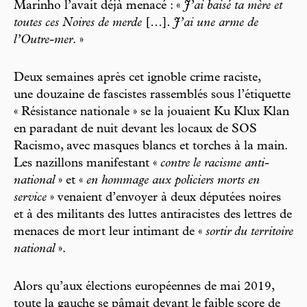
Marinho l’avait déjà menacé : «
J’ai baisé ta mère et
toutes ces Noires de merde
[…]
. J’ai une arme de
l’Outre-mer
. »
Deux semaines après cet ignoble crime raciste,
une douzaine de fascistes rassemblés sous l’étiquette
« Résistance nationale » se la jouaient Ku Klux Klan
en paradant de nuit devant les locaux de SOS
Racismo, avec masques blancs et torches à la main.
Les nazillons manifestant «
contre le racisme anti-
national
» et «
en hommage aux policiers morts en
service
» venaient d’envoyer à deux députées noires
et à des militants des luttes antiracistes des lettres de
menaces de mort leur intimant de «
sortir du territoire
national
».
Alors qu’aux élections européennes de mai 2019,
toute la gauche se pâmait devant le faible score de