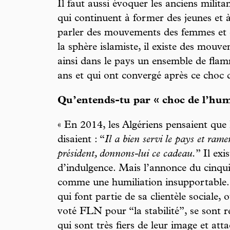
Il faut aussi évoquer les anciens milit
qui continuent à former des jeunes et à
parler des mouvements des femmes et
la sphère islamiste, il existe des mouve
ainsi dans le pays un ensemble de fla
ans et qui ont convergé après ce choc d
Qu’entends-tu par « choc de l’humi
« En 2014, les Algériens pensaient que B
disaient : “
Il a bien servi le pays et rame
président, donnons-lui ce cadeau.
” Il exi
d’indulgence. Mais l’annonce du cinq
comme une humiliation insupportable.
qui font partie de sa clientèle sociale, 
voté FLN pour “la stabilité”, se sont reb
qui sont très fiers de leur image et att