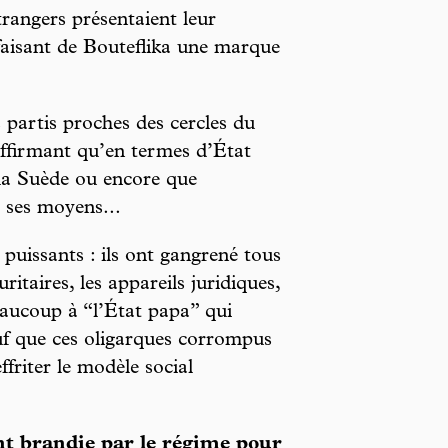
trangers présentaient leur
faisant de Bouteflika une marque
 partis proches des cercles du
affirmant qu’en termes d’État
e la Suède ou encore que
e ses moyens...
 puissants : ils ont gangrené tous
uritaires, les appareils juridiques,
eaucoup à “l’État papa” qui
auf que ces oligarques corrompus
effriter le modèle social
nt brandie par le régime pour