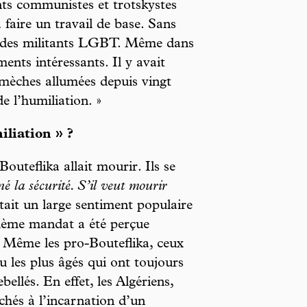
ants communistes et trotskystes
 faire un travail de base. Sans
 des militants LGBT. Même dans
ments intéressants. Il y avait
mmèches allumées depuis vingt
e l’humiliation. »
liation » ?
outeflika allait mourir. Ils se
né la sécurité. S’il veut mourir
stait un large sentiment populaire
uième mandat a été perçue
 Même les pro-Bouteflika, ceux
ou les plus âgés qui ont toujours
ellés. En effet, les Algériens,
achés à l’incarnation d’un