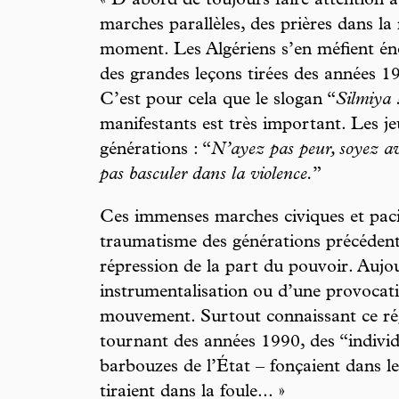
« D’abord de toujours faire attention a
marches parallèles, des prières dans la
moment. Les Algériens s’en méfient é
des grandes leçons tirées des années 199
C’est pour cela que le slogan “
Silmiya 
manifestants est très important. Les je
générations : “
N’ayez pas peur, soyez av
pas basculer dans la violence.
”
Ces immenses marches civiques et pacif
traumatisme des générations précédente
répression de la part du pouvoir. Aujou
instrumentalisation ou d’une provocatio
mouvement. Surtout connaissant ce régi
tournant des années 1990, des “indivi
barbouzes de l’État – fonçaient dans le
tiraient dans la foule... »