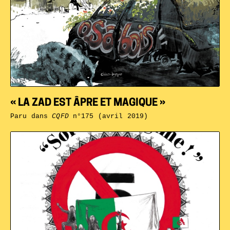
« LA ZAD EST ÂPRE ET MAGIQUE »
Paru dans
CQFD
n°175 (avril 2019)