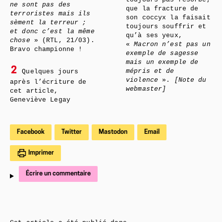
ne sont pas des
que la fracture de
terroristes mais ils
son coccyx la faisait
sèment la terreur ;
toujours souffrir et
et donc c’est la même
qu’à ses yeux,
chose
» (RTL, 21/03).
«
Macron n’est pas un
Bravo championne !
exemple de sagesse
mais un exemple de
2
mépris et de
Quelques jours
violence
».
[Note du
après l’écriture de
webmaster]
cet article,
Geneviève Legay
Facebook
Twitter
Mastodon
Email
Imprimer
Écrire un commentaire