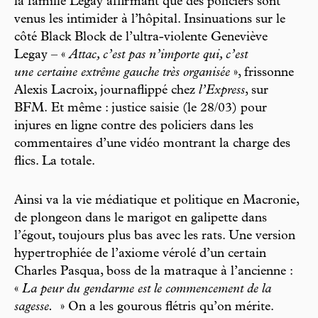
la famille Legay affirmant que des policiers sont
venus les intimider à l’hôpital. Insinuations sur le
côté Black Block de l’ultra-violente Geneviève
Legay – «
Attac, c’est pas n’importe qui, c’est
une certaine extrême gauche très organisée
», frissonne
Alexis Lacroix, journaflippé chez
l’Express
, sur
BFM. Et même : justice saisie (le 28/03) pour
injures en ligne contre des policiers dans les
commentaires d’une vidéo montrant la charge des
flics. La totale.
Ainsi va la vie médiatique et politique en Macronie,
de plongeon dans le marigot en galipette dans
l’égout, toujours plus bas avec les rats. Une version
hypertrophiée de l’axiome vérolé d’un certain
Charles Pasqua, boss de la matraque à l’ancienne :
«
La peur du gendarme est le commencement de la
sagesse.
» On a les gourous flétris qu’on mérite.