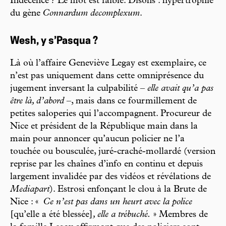
Indécence ? Le mot est faible. Disons : hypertrophie
du gène
Connardum decomplexum
.
Wesh, y s’Pasqua ?
Là où l’affaire Geneviève Legay est exemplaire, ce
n’est pas uniquement dans cette omniprésence du
jugement inversant la culpabilité –
elle avait qu’a pas
être là, d’abord
–, mais dans ce fourmillement de
petites saloperies qui l’accompagnent. Procureur de
Nice et président de la République main dans la
main pour annoncer qu’aucun policier ne l’a
touchée ou bousculée, juré-craché-mollardé (version
reprise par les chaînes d’info en continu et depuis
largement invalidée par des vidéos et révélations de
Mediapart
). Estrosi enfonçant le clou à la Brute de
Nice : «
Ce n’est pas dans un heurt avec la police
[qu’elle a été blessée]
, elle a trébuché.
» Membres de