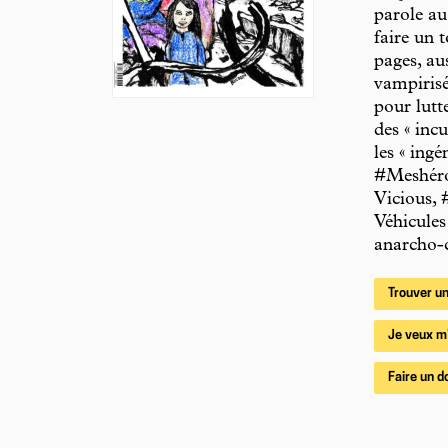
parole au 
faire un 
pages, au
vampirisé
pour lutt
des « inc
les « ing
#Meshéros
Vicious, 
Véhicules
anarcho-
Trouver un
Je veux m
Faire un d