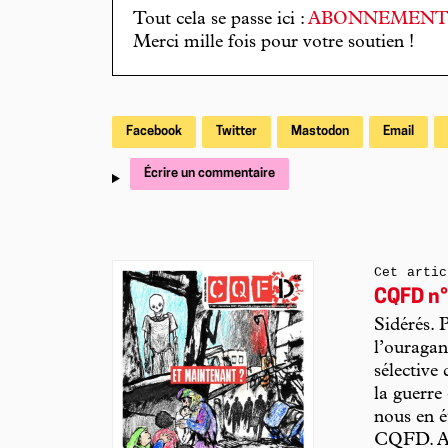
Tout cela se passe ici :
ABONNEMEN
Merci mille fois pour votre soutien !
Facebook
Twitter
Mastodon
Email
Écrire un commentaire
Cet artic
CQFD n°
Sidérés. 
l’ouragan
sélective
la guerre 
nous en é
CQFD. Al