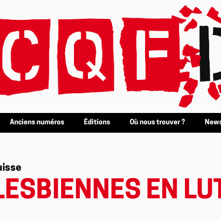
Anciens numéros
Éditions
Où nous trouver ?
News
uisse
 LESBIENNES EN LU