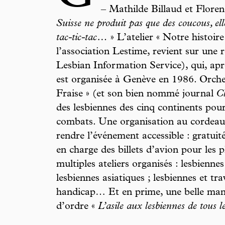
– Mathilde Billaud et Floren
Suisse ne produit pas que des coucous, ell
tac-tic-tac…
» L’atelier « Notre histoir
l’association Lestime, revient sur une r
Lesbian Information Service), qui, ap
est organisée à Genève en 1986. Orches
Fraise » (et son bien nommé journal
C
des lesbiennes des cinq continents pour
combats. Une organisation au cordeau 
rendre l’événement accessible : gratui
en charge des billets d’avion pour les 
multiples ateliers organisés : lesbienne
lesbiennes asiatiques ; lesbiennes et trav
handicap… Et en prime, une belle man
d’ordre «
L’asile aux lesbiennes de tous l