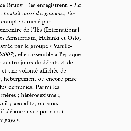
ce Bruny – les enregistrent. «
La
e produit aussi des goudous, tic-
e compte », mené par
encontre de l’Ilis (International
rès Amsterdam, Helsinki et Oslo,
trée par le groupe « Vanille-
lit007
), elle rassemble à l’époque
 quatre jours de débats et de
et une volonté affichée de
té, hébergement ou encore prise
plus démunies. Parmi les
s mères ; hétérosexisme ;
ail ; sexualité, racisme,
if s’élance avec pour mot
es pays
».