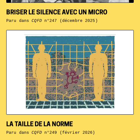
BRISER LE SILENCE AVEC UN MICRO
Paru dans
CQFD
n°247 (décembre 2025)
LA TAILLE DE LA NORME
Paru dans
CQFD
n°249 (février 2026)