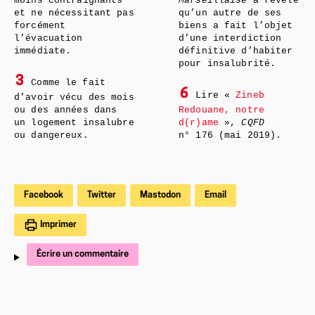
moins contraignants
Marseillaise
a révélé
et ne nécessitant pas
qu’un autre de ses
forcément
biens a fait l’objet
l’évacuation
d’une interdiction
immédiate.
définitive d’habiter
pour insalubrité.
3
Comme le fait
6
Lire «
Zineb
d’avoir vécu des mois
ou des années dans
Redouane, notre
un logement insalubre
d(r)ame
»,
CQFD
ou dangereux.
n° 176 (mai 2019).
Facebook
Twitter
Mastodon
Email
Imprimer
Écrire un commentaire