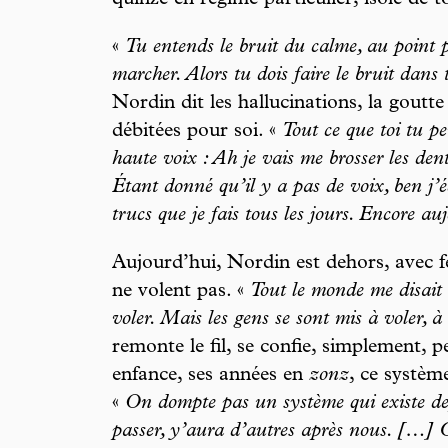
quinze en régime particulier, isolé de 
«
Tu entends le bruit du calme, au point 
marcher. Alors tu dois faire le bruit dans t
Nordin dit les hallucinations, la goutte
débitées pour soi. «
Tout ce que toi tu pe
haute voix : Ah je vais me brosser les den
Étant donné qu’il y a pas de voix, ben j’é
trucs que je fais tous les jours. Encore au
Aujourd’hui, Nordin est dehors, avec f
ne volent pas. «
Tout le monde me disait :
voler. Mais les gens se sont mis à voler, à 
remonte le fil, se confie, simplement, 
enfance, ses années en
zonz
, ce systèm
«
On dompte pas un système qui existe d
passer, y’aura d’autres après nous. […] C’