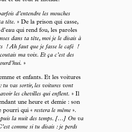
tout et de tout le monde.
parfois d’entendre les mouches
a tête.
» De la prison qui casse,
 d’eau qui rend fou, les paroles
nses dans ta tête, moi je le disais à
ts
! Ah faut que je fasse le café
!
coutais ma voix. Et ça c’est des
jourd’hui.
»
emme et enfants. Et les voitures
 tu vas sortir, les voitures vont
avoir les chevilles qui enflent.
» Il
pendant une heure et demie : son
e pourri qui «
restera le même
».
epuis la nuit des temps. […] On va
est comme si tu disais : je perds