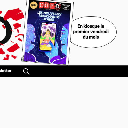
En kiosque le
premier vendredi
du mois
letter