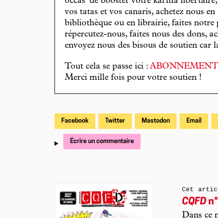
occas’ de booster votre karma libertaire
vos tatas et vos canaris, achetez nous en
bibliothèque ou en librairie, faites notre 
répercutez-nous, faites nous des dons, ac
envoyez nous des bisous de soutien car la 
Tout cela se passe ici :
ABONNEMEN
Merci mille fois pour votre soutien !
Facebook
Twitter
Mastodon
Email
Écrire un commentaire
Cet artic
CQFD
n°
Dans ce n