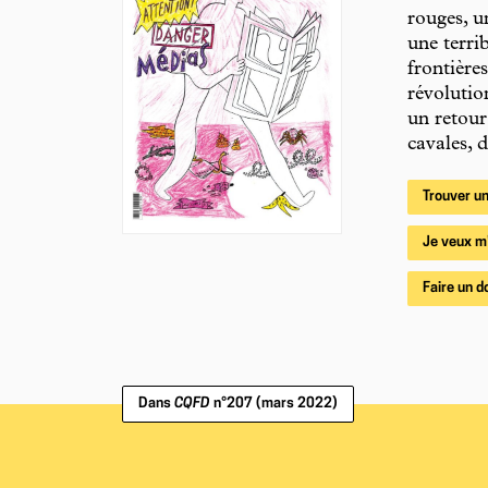
rouges, un
une terri
frontière
révolutio
un retour
cavales, 
Trouver un
Je veux m
Faire un d
Dans
CQFD
n°207 (mars 2022)