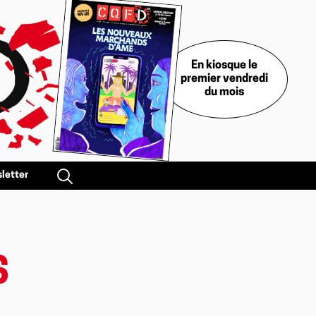
En kiosque le
premier vendredi
du mois
letter
S