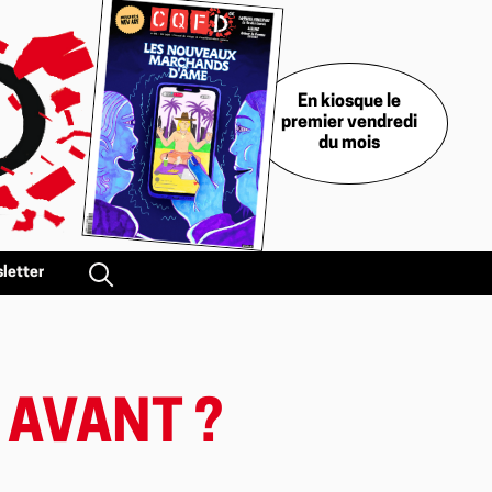
En kiosque le
premier vendredi
du mois
letter
X AVANT ?