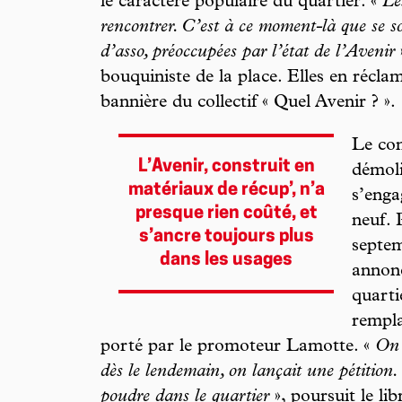
le caractère populaire du quartier. «
Le
rencontrer. C’est à ce moment-là que se s
d’asso, préoccupées par l’état de l’Avenir
bouquiniste de la place. Elles en récla
bannière du collectif « Quel Avenir ? ».
Le con
L’Avenir, construit en
démoli
matériaux de récup’, n’a
s’enga
presque rien coûté, et
neuf. 
s’ancre toujours plus
septem
dans les usages
annonc
quarti
rempla
porté par le promoteur Lamotte. «
On 
dès le lendemain, on lançait une pétition
poudre dans le quartier
», poursuit le li