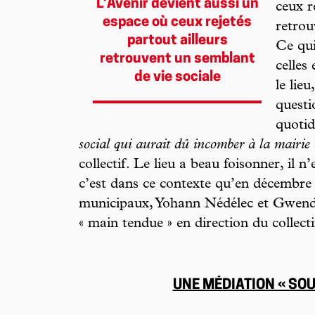
L’Avenir devient aussi un
ceux r
espace où ceux rejetés
retrou
partout ailleurs
Ce qui
retrouvent un semblant
celles 
de vie sociale
le lie
questi
quotid
social qui aurait dû incomber à la mairie
collectif. Le lieu a beau foisonner, il n
c’est dans ce contexte qu’en décembre
municipaux, Yohann Nédélec et Gwend
« main tendue » en direction du collecti
UNE MÉDIATION « SO