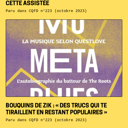
CETTE ASSISTÉE
Paru dans
CQFD n°223 (octobre 2023)
BOUQUINS DE ZIK : « DES TRUCS QUI TE
TIRAILLENT EN RESTANT POPULAIRES »
Paru dans
CQFD n°223 (octobre 2023)