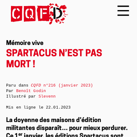
Mémoire vive
SPARTACUS N’EST PAS
MORT !
Paru dans
CQFD
n°216 (janvier 2023)
Par
Benoît Godin
Illustré par
Slevenn
Mis en ligne le
22.01.2023
La doyenne des maisons d’édition
militantes disparaît… pour mieux perdurer.
e
r
Ce 1
janvier, les éditions Spartacus sont