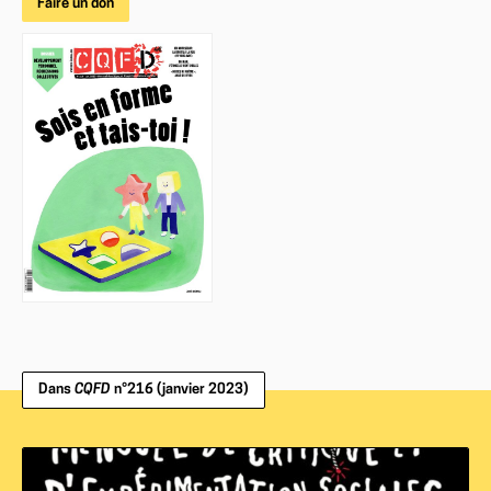
Faire un don
Dans
CQFD
n°216 (janvier 2023)