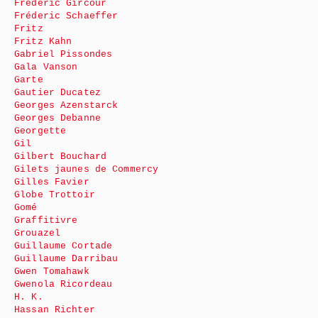
Frédéric Gircour
Fréderic Schaeffer
Fritz
Fritz Kahn
Gabriel Pissondes
Gala Vanson
Garte
Gautier Ducatez
Georges Azenstarck
Georges Debanne
Georgette
Gil
Gilbert Bouchard
Gilets jaunes de Commercy
Gilles Favier
Globe Trottoir
Gomé
Graffitivre
Grouazel
Guillaume Cortade
Guillaume Darribau
Gwen Tomahawk
Gwenola Ricordeau
H. K.
Hassan Richter