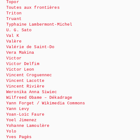
Topor
Toutes aux frontières
Triton
Truant
Typhaine Lambermont-Michel
U. G. Sato
Val K
Valère
Valérie de Saint-Do
Vera Makina
Victor
Victor Delfim
Victor Leon
Vincent Croguennec
Vincent Lacotte
Vincent Rivière
Weronika Anna Siwiec
Wilfreed Obame – Dékadrage
Yann Forget / Wikimedia Commons
Yann Levy
Yoan-Loïc Faure
Yoel Jimenez
Yohanne Lamoulère
Yolo
Yves Pagès