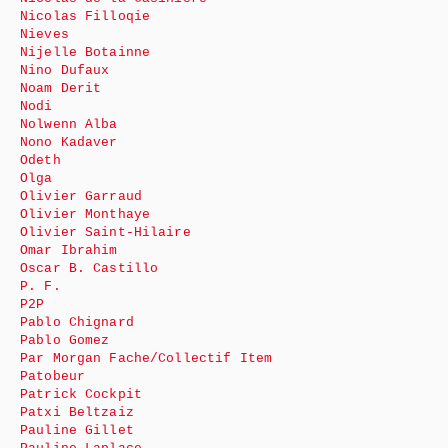
Nicolas Filloqie
Nieves
Nijelle Botainne
Nino Dufaux
Noam Derit
Nodi
Nolwenn Alba
Nono Kadaver
Odeth
Olga
Olivier Garraud
Olivier Monthaye
Olivier Saint-Hilaire
Omar Ibrahim
Oscar B. Castillo
P. F.
P2P
Pablo Chignard
Pablo Gomez
Par Morgan Fache/Collectif Item
Patobeur
Patrick Cockpit
Patxi Beltzaiz
Pauline Gillet