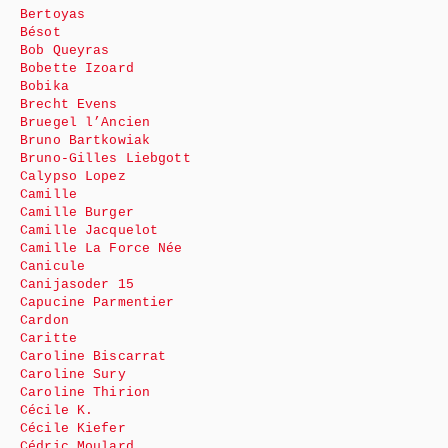
Bertoyas
Bésot
Bob Queyras
Bobette Izoard
Bobika
Brecht Evens
Bruegel l’Ancien
Bruno Bartkowiak
Bruno-Gilles Liebgott
Calypso Lopez
Camille
Camille Burger
Camille Jacquelot
Camille La Force Née
Canicule
Canijasoder 15
Capucine Parmentier
Cardon
Caritte
Caroline Biscarrat
Caroline Sury
Caroline Thirion
Cécile K.
Cécile Kiefer
Cédric Moulard