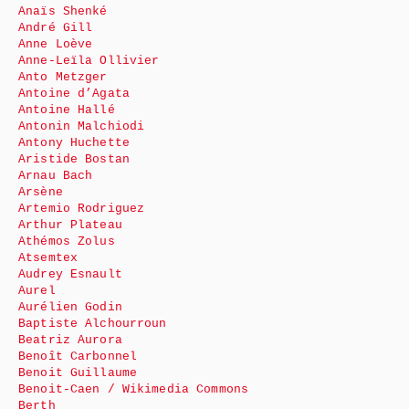
Anaïs Shenké
André Gill
Anne Loève
Anne-Leïla Ollivier
Anto Metzger
Antoine d’Agata
Antoine Hallé
Antonin Malchiodi
Antony Huchette
Aristide Bostan
Arnau Bach
Arsène
Artemio Rodriguez
Arthur Plateau
Athémos Zolus
Atsemtex
Audrey Esnault
Aurel
Aurélien Godin
Baptiste Alchourroun
Beatriz Aurora
Benoît Carbonnel
Benoit Guillaume
Benoit-Caen / Wikimedia Commons
Berth