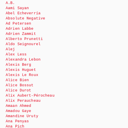
A.B.
Aami Sayan
Abel Echeverría
Absolute Negative
Ad Petersen
Adrien Labbe
Adrien Zammit
Alberto Prunetti
Aldo Seignourel
Alej
Alex Less
Alexandra Lebon
Alexis Berg
Alexis Huguet
Alexis Le Roux
Alice Bien
Alice Bossut
Alice Durot
Alix Aubert-Pérocheau
Alix Peraucheau
Amaan Ahmed
Amadou Gaye
Amandine Uruty
Ana Penyas
Ana Pich