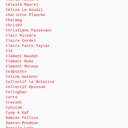
Céleste Maurel
Céline Le Gouail
Charlotte Planche
Charmag
Chris93
Christiane Passevant
Clair Rivière
Claire Cordel
Claire Favre-Taylaz
Clé
Clément Baudet
Clément Buée
Clément Moreau
Co3points
Coline Gwinner
Collectif La Rotative
Collectif Opossum
Colloghan
Corta
Cresadt
Cynicom
Cyop & Kaf
Damien Fellous
Damien Roudeau