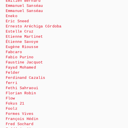
Emilien Bernard
Emmanuel Sanséau
Emmanuel Sanséau
Eneko
Eric Sneed
Ernesto Aréchiga Córdoba
Estelle Cruz
Etienne Martinet
Étienne Savoye
Eugène Riousse
Fabcaro
Fabio Purino
Faustine Jacquot
Fayad Mohamed
Felder
Ferdinand Cazalis
ferri
Fethi Sahraoui
Florian Robin
Flow
Fokus 21
Foolz
Formes Vives
François Hédin
Fred Sochard