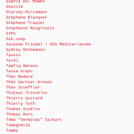
Sophie Del Mambo
Soulcié
Starsky-Hiriemann
Stéphane Blanquet
Stéphane Trapier
Stephanos Mangriotis
STPo
Sub.coop
Suzanne Friedel / SOS Méditerrannée
Sydney Onthemoon
Tanxxx
Tardi
Tawfiq Omrane
Tessa Kraan
Théo Bedard
Théo Garnier-Greuez
Théo Stoeffler
Thibaut Trincklin
Thierry Guitard
Thierry Toth
Thomas Azuélos
Thomas Dorn
Tôma "Verminax" Sickart
Tomagnetik
Tommy