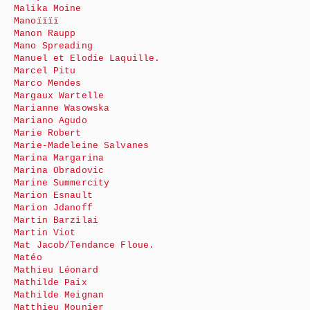
Malika Moine
Manoïïïï
Manon Raupp
Mano Spreading
Manuel et Elodie Laquille.
Marcel Pitu
Marco Mendes
Margaux Wartelle
Marianne Wasowska
Mariano Agudo
Marie Robert
Marie-Madeleine Salvanes
Marina Margarina
Marina Obradovic
Marine Summercity
Marion Esnault
Marion Jdanoff
Martin Barzilai
Martin Viot
Mat Jacob/Tendance Floue.
Matéo
Mathieu Léonard
Mathilde Paix
Mathilde Meignan
Matthieu Mounier