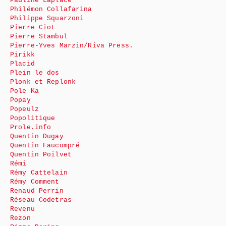
Pauline Laplace
Philémon Collafarina
Philippe Squarzoni
Pierre Ciot
Pierre Stambul
Pierre-Yves Marzin/Riva Press.
Pirikk
Placid
Plein le dos
Plonk et Replonk
Pole Ka
Popay
Popeulz
Popolitique
Prole.info
Quentin Dugay
Quentin Faucompré
Quentin Poilvet
Rémi
Rémy Cattelain
Rémy Comment
Renaud Perrin
Réseau Codetras
Revenu
Rezon