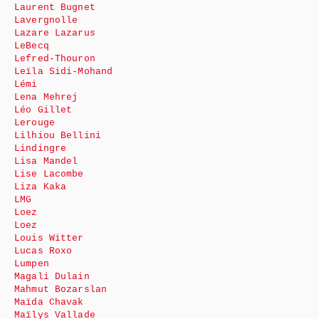
Laurent Bugnet
Lavergnolle
Lazare Lazarus
LeBecq
Lefred-Thouron
Leïla Sidi-Mohand
Lémi
Lena Mehrej
Léo Gillet
Lerouge
Lilhiou Bellini
Lindingre
Lisa Mandel
Lise Lacombe
Liza Kaka
LMG
Loez
Loez
Louis Witter
Lucas Roxo
Lumpen
Magali Dulain
Mahmut Bozarslan
Maïda Chavak
Maïlys Vallade