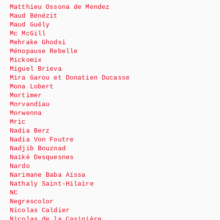
Matthieu Ossona de Mendez
Maud Bénézit
Maud Guély
Mc McGill
Mehrake Ghodsi
Ménopause Rebelle
Mickomix
Miguel Brieva
Mira Garou et Donatien Ducasse
Mona Lobert
Mortimer
Morvandiau
Morwenna
Mric
Nadia Berz
Nadia Von Foutre
Nadjib Bouznad
Naïké Desquesnes
Nardo
Narimane Baba Aïssa
Nathaly Saint-Hilaire
NC
Negrescolor
Nicolas Caldier
Nicolas de la Casinière