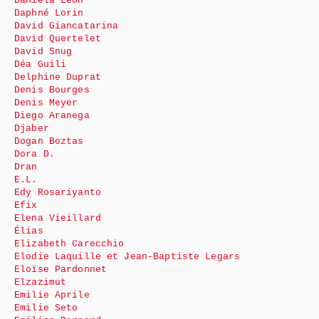
Daniela León
Daphné Lorin
David Giancatarina
David Quertelet
David Snug
Déa Guili
Delphine Duprat
Denis Bourges
Denis Meyer
Diego Aranega
Djaber
Dogan Boztas
Dora D.
Dran
E.L.
Edy Rosariyanto
Efix
Elena Vieillard
Élias
Elizabeth Carecchio
Elodie Laquille et Jean-Baptiste Legars
Eloïse Pardonnet
Elzazimut
Emilie Aprile
Emilie Seto