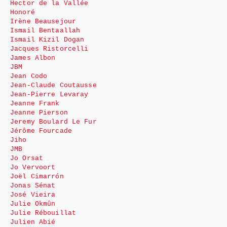
Hector de la Vallée
Honoré
Irène Beausejour
Ismail Bentaallah
Ismail Kizil Dogan
Jacques Ristorcelli
James Albon
JBM
Jean Codo
Jean-Claude Coutausse
Jean-Pierre Levaray
Jeanne Frank
Jeanne Pierson
Jeremy Boulard Le Fur
Jérôme Fourcade
Jiho
JMB
Jo Orsat
Jo Vervoort
Joël Cimarrón
Jonas Sénat
José Vieira
Julie Okmûn
Julie Rébouillat
Julien Abié