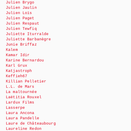
Julien Brygo
Julien Jaulin
Julien Loïs
Julien Paget
Julien Respaut
Julien Tewfiq
Juliette Iturralde
Juliette Barbanègre
Junie Briffaz
Kalem
Kamar Idir
Karine Bernardou
Karl Grux
Katjastroph
Keffieh67
Killian Pelletier
L.L. de Mars
La maltournée
Laëtitia Rouxel
Lardux Films
Lasserpe
Laura Ancona
Laura Pandelle
Laure de Châteaubourg
Laureline Redon