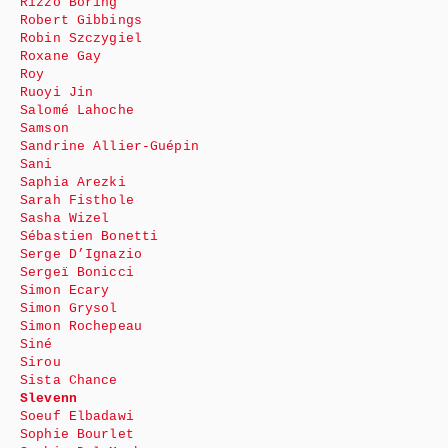
Rizzo Boring
Robert Gibbings
Robin Szczygiel
Roxane Gay
Roy
Ruoyi Jin
Salomé Lahoche
Samson
Sandrine Allier-Guépin
Sani
Saphia Arezki
Sarah Fisthole
Sasha Wizel
Sébastien Bonetti
Serge D’Ignazio
Sergeï Bonicci
Simon Ecary
Simon Grysol
Simon Rochepeau
Siné
Sirou
Sista Chance
Slevenn
Soeuf Elbadawi
Sophie Bourlet