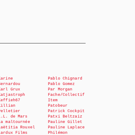
Karine
Pablo Chignard
Bernardou
Pablo Gomez
Karl Grux
Par Morgan
Katjastroph
Fache/Collectif
Keffieh67
Item
Killian
Patobeur
Pelletier
Patrick Cockpit
L.L. de Mars
Patxi Beltzaiz
La maltournée
Pauline Gillet
Laëtitia Rouxel
Pauline Laplace
Lardux Films
Philémon