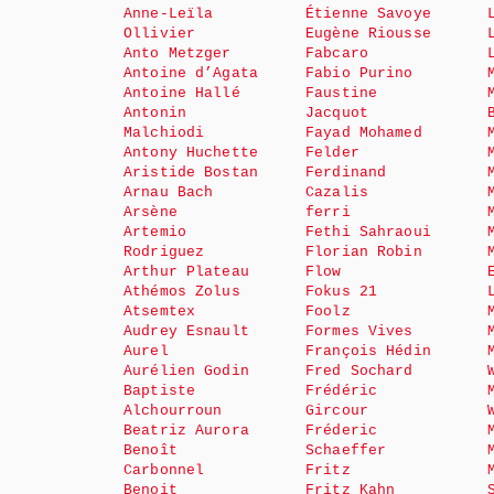
Anne-Leïla
Étienne Savoye
Ollivier
Eugène Riousse
Anto Metzger
Fabcaro
Antoine d’Agata
Fabio Purino
Antoine Hallé
Faustine
Antonin
Jacquot
Malchiodi
Fayad Mohamed
Antony Huchette
Felder
Aristide Bostan
Ferdinand
Arnau Bach
Cazalis
Arsène
ferri
Artemio
Fethi Sahraoui
Rodriguez
Florian Robin
Arthur Plateau
Flow
Athémos Zolus
Fokus 21
Atsemtex
Foolz
Audrey Esnault
Formes Vives
Aurel
François Hédin
Aurélien Godin
Fred Sochard
Baptiste
Frédéric
Alchourroun
Gircour
Beatriz Aurora
Fréderic
Benoît
Schaeffer
Carbonnel
Fritz
Benoit
Fritz Kahn