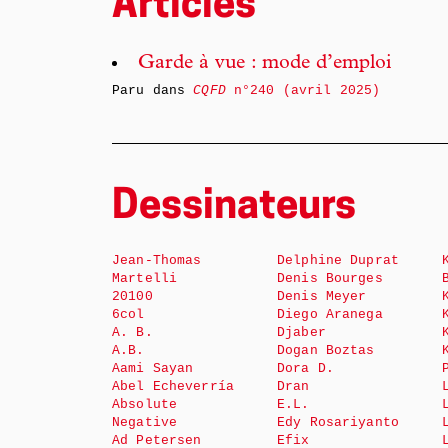
Articles
Garde à vue : mode d’emploi
Paru dans
CQFD
n°240 (avril 2025)
Dessinateurs
Jean-Thomas
Delphine Duprat
Martelli
Denis Bourges
20100
Denis Meyer
6col
Diego Aranega
A. B.
Djaber
A.B.
Dogan Boztas
Aami Sayan
Dora D.
Abel Echeverría
Dran
Absolute
E.L.
Negative
Edy Rosariyanto
Ad Petersen
Efix