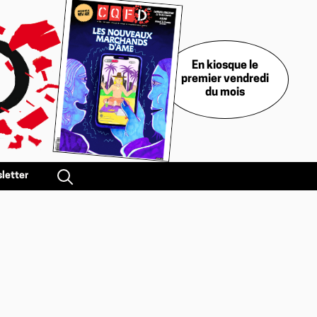
En kiosque le
premier vendredi
du mois
letter