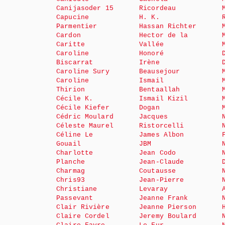
Canijasoder 15
Ricordeau
Capucine
H. K.
Parmentier
Hassan Richter
Cardon
Hector de la
Caritte
Vallée
Caroline
Honoré
Biscarrat
Irène
Caroline Sury
Beausejour
Caroline
Ismail
Thirion
Bentaallah
Cécile K.
Ismail Kizil
Cécile Kiefer
Dogan
Cédric Moulard
Jacques
Céleste Maurel
Ristorcelli
Céline Le
James Albon
Gouail
JBM
Charlotte
Jean Codo
Planche
Jean-Claude
Charmag
Coutausse
Chris93
Jean-Pierre
Christiane
Levaray
Passevant
Jeanne Frank
Clair Rivière
Jeanne Pierson
Claire Cordel
Jeremy Boulard