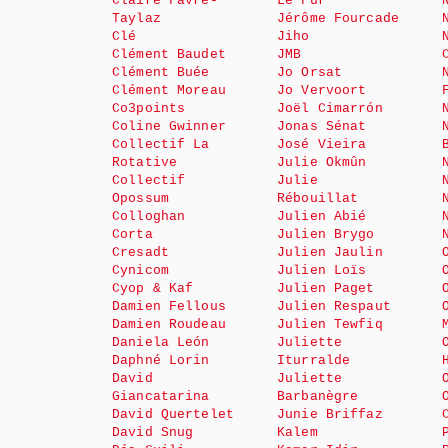
Claire Favre-
Le Fur
Taylaz
Jérôme Fourcade
Clé
Jiho
Clément Baudet
JMB
Clément Buée
Jo Orsat
Clément Moreau
Jo Vervoort
Co3points
Joël Cimarrón
Coline Gwinner
Jonas Sénat
Collectif La
José Vieira
Rotative
Julie Okmûn
Collectif
Julie
Opossum
Rébouillat
Colloghan
Julien Abié
Corta
Julien Brygo
Cresadt
Julien Jaulin
Cynicom
Julien Loïs
Cyop & Kaf
Julien Paget
Damien Fellous
Julien Respaut
Damien Roudeau
Julien Tewfiq
Daniela León
Juliette
Daphné Lorin
Iturralde
David
Juliette
Giancatarina
Barbanègre
David Quertelet
Junie Briffaz
David Snug
Kalem