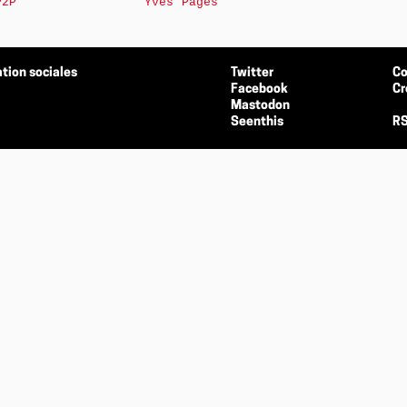
P2P
Yves Pagès
tion sociales
Twitter
Co
Facebook
Cr
Mastodon
Seenthis
RS