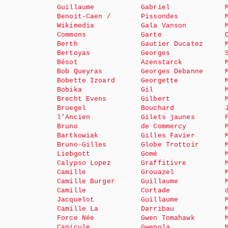
Guillaume
Gabriel
Benoit-Caen /
Pissondes
Wikimedia
Gala Vanson
Commons
Garte
Berth
Gautier Ducatez
Bertoyas
Georges
Bésot
Azenstarck
Bob Queyras
Georges Debanne
Bobette Izoard
Georgette
Bobika
Gil
Brecht Evens
Gilbert
Bruegel
Bouchard
l’Ancien
Gilets jaunes
Bruno
de Commercy
Bartkowiak
Gilles Favier
Bruno-Gilles
Globe Trottoir
Liebgott
Gomé
Calypso Lopez
Graffitivre
Camille
Grouazel
Camille Burger
Guillaume
Camille
Cortade
Jacquelot
Guillaume
Camille La
Darribau
Force Née
Gwen Tomahawk
Canicule
Gwenola