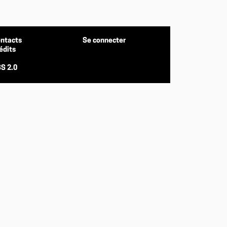
ntacts
Se connecter
édits
S 2.0