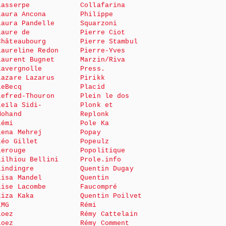
Lasserpe
Collafarina
Laura Ancona
Philippe
Laura Pandelle
Squarzoni
Laure de
Pierre Ciot
Châteaubourg
Pierre Stambul
Laureline Redon
Pierre-Yves
Laurent Bugnet
Marzin/Riva
Lavergnolle
Press.
Lazare Lazarus
Pirikk
LeBecq
Placid
Lefred-Thouron
Plein le dos
Leïla Sidi-
Plonk et
Mohand
Replonk
Lémi
Pole Ka
Lena Mehrej
Popay
Léo Gillet
Popeulz
Lerouge
Popolitique
Lilhiou Bellini
Prole.info
Lindingre
Quentin Dugay
Lisa Mandel
Quentin
Lise Lacombe
Faucompré
Liza Kaka
Quentin Poilvet
LMG
Rémi
Loez
Rémy Cattelain
Loez
Rémy Comment