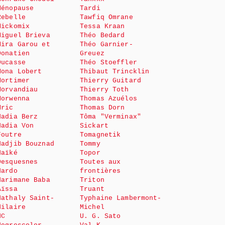
Ménopause
Tardi
Rebelle
Tawfiq Omrane
Mickomix
Tessa Kraan
Miguel Brieva
Théo Bedard
Mira Garou et
Théo Garnier-
Donatien
Greuez
Ducasse
Théo Stoeffler
Mona Lobert
Thibaut Trincklin
Mortimer
Thierry Guitard
Morvandiau
Thierry Toth
Morwenna
Thomas Azuélos
Mric
Thomas Dorn
Nadia Berz
Tôma "Verminax"
Nadia Von
Sickart
Foutre
Tomagnetik
Nadjib Bouznad
Tommy
Naïké
Topor
Desquesnes
Toutes aux
Nardo
frontières
Narimane Baba
Triton
Aïssa
Truant
Nathaly Saint-
Typhaine Lambermont-
Hilaire
Michel
NC
U. G. Sato