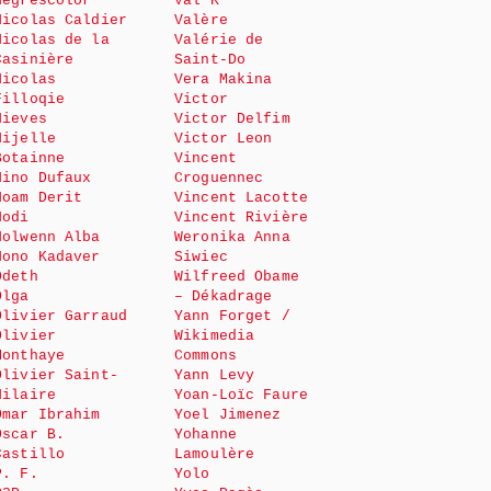
Negrescolor
Val K
Nicolas Caldier
Valère
Nicolas de la
Valérie de
Casinière
Saint-Do
Nicolas
Vera Makina
Filloqie
Victor
Nieves
Victor Delfim
Nijelle
Victor Leon
Botainne
Vincent
Nino Dufaux
Croguennec
Noam Derit
Vincent Lacotte
Nodi
Vincent Rivière
Nolwenn Alba
Weronika Anna
Nono Kadaver
Siwiec
Odeth
Wilfreed Obame
Olga
– Dékadrage
Olivier Garraud
Yann Forget /
Olivier
Wikimedia
Monthaye
Commons
Olivier Saint-
Yann Levy
Hilaire
Yoan-Loïc Faure
Omar Ibrahim
Yoel Jimenez
Oscar B.
Yohanne
Castillo
Lamoulère
P. F.
Yolo