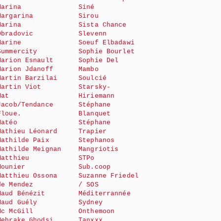
Marina
Siné
Margarina
Sirou
Marina
Sista Chance
Obradovic
Slevenn
Marine
Soeuf Elbadawi
Summercity
Sophie Bourlet
Marion Esnault
Sophie Del
Marion Jdanoff
Mambo
Martin Barzilai
Soulcié
Martin Viot
Starsky-
Mat
Hiriemann
Jacob/Tendance
Stéphane
Floue.
Blanquet
Matéo
Stéphane
Mathieu Léonard
Trapier
Mathilde Paix
Stephanos
Mathilde Meignan
Mangriotis
Matthieu
STPo
Mounier
Sub.coop
Matthieu Ossona
Suzanne Friedel
de Mendez
/ SOS
Maud Bénézit
Méditerrannée
Maud Guély
Sydney
Mc McGill
Onthemoon
Mehrake Ghodsi
Tanxxx