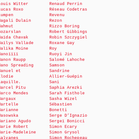
Louis Witter
Renaud Perrin
Lucas Roxo
Réseau Codetras
Lumpen
Revenu
Magali Dulain
Rezon
Mahmut
Rizzo Boring
Bozarslan
Robert Gibbings
Maïda Chavak
Robin Szczygiel
Maïlys Vallade
Roxane Gay
Malika Moine
Roy
Manoïïïï
Ruoyi Jin
Manon Raupp
Salomé Lahoche
Mano Spreading
Samson
Manuel et
Sandrine
Elodie
Allier-Guépin
Laquille.
Sani
Marcel Pitu
Saphia Arezki
Marco Mendes
Sarah Fisthole
Margaux
Sasha Wizel
Wartelle
Sébastien
Marianne
Bonetti
Wasowska
Serge D’Ignazio
Mariano Agudo
Sergeï Bonicci
Marie Robert
Simon Ecary
Marie-Madeleine
Simon Grysol
Salvanes
Simon Rochepeau