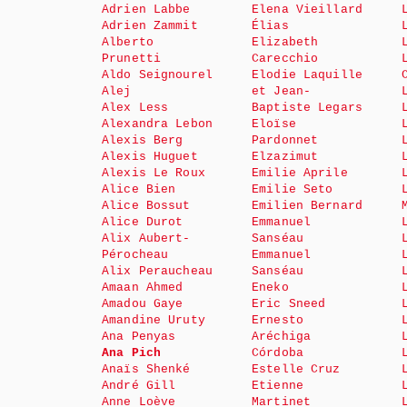
Adrien Labbe
Elena Vieillard
Adrien Zammit
Élias
Alberto
Elizabeth
Prunetti
Carecchio
Aldo Seignourel
Elodie Laquille
Alej
et Jean-
Alex Less
Baptiste Legars
Alexandra Lebon
Eloïse
Alexis Berg
Pardonnet
Alexis Huguet
Elzazimut
Alexis Le Roux
Emilie Aprile
Alice Bien
Emilie Seto
Alice Bossut
Emilien Bernard
Alice Durot
Emmanuel
Alix Aubert-
Sanséau
Pérocheau
Emmanuel
Alix Peraucheau
Sanséau
Amaan Ahmed
Eneko
Amadou Gaye
Eric Sneed
Amandine Uruty
Ernesto
Ana Penyas
Aréchiga
Ana Pich
Córdoba
Anaïs Shenké
Estelle Cruz
André Gill
Etienne
Anne Loève
Martinet