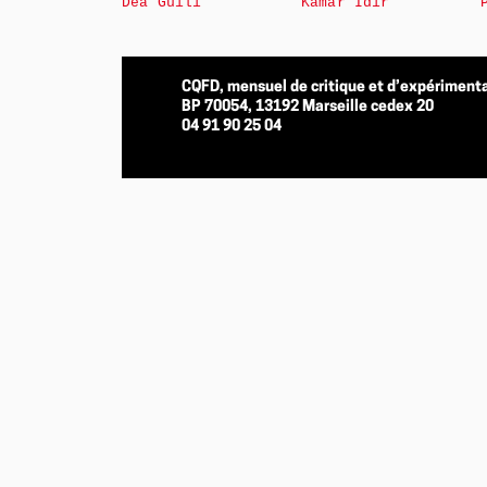
Déa Guili
Kamar Idir
CQFD, mensuel de critique et d’expérimenta
BP 70054, 13192 Marseille cedex 20
04 91 90 25 04