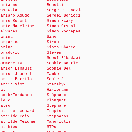
Marianne
Bonetti
Wasowska
Serge D’Ignazio
Mariano Agudo
Sergeï Bonicci
Marie Robert
Simon Ecary
Marie-Madeleine
Simon Grysol
Salvanes
Simon Rochepeau
Marina
Siné
Margarina
Sirou
Marina
Sista Chance
Obradovic
Slevenn
Marine
Soeuf Elbadawi
Summercity
Sophie Bourlet
Marion Esnault
Sophie Del
Marion Jdanoff
Mambo
Martin Barzilai
Soulcié
Martin Viot
Starsky-
Mat
Hiriemann
Jacob/Tendance
Stéphane
Floue.
Blanquet
Matéo
Stéphane
Mathieu Léonard
Trapier
Mathilde Paix
Stephanos
Mathilde Meignan
Mangriotis
Matthieu
STPo