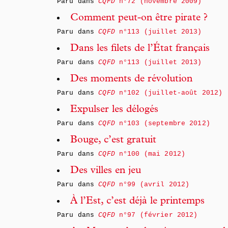
Paru dans
CQFD
n°72 (novembre 2009)
Comment peut-on être pirate ?
Paru dans
CQFD
n°113 (juillet 2013)
Dans les filets de l’État français
Paru dans
CQFD
n°113 (juillet 2013)
Des moments de révolution
Paru dans
CQFD
n°102 (juillet-août 2012)
Expulser les délogés
Paru dans
CQFD
n°103 (septembre 2012)
Bouge, c’est gratuit
Paru dans
CQFD
n°100 (mai 2012)
Des villes en jeu
Paru dans
CQFD
n°99 (avril 2012)
À l’Est, c’est déjà le printemps
Paru dans
CQFD
n°97 (février 2012)