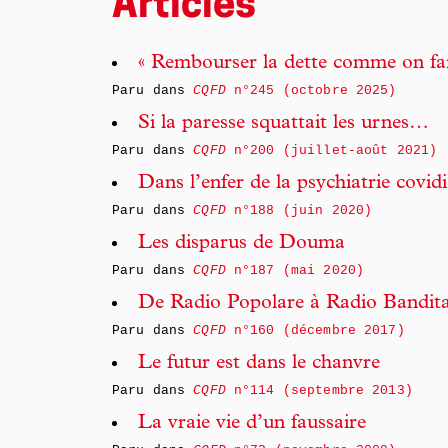
Articles
« Rembourser la dette comme on fai
Paru dans
CQFD
n°245 (octobre 2025)
Si la paresse squattait les urnes…
Paru dans
CQFD
n°200 (juillet-août 2021)
Dans l’enfer de la psychiatrie covid
Paru dans
CQFD
n°188 (juin 2020)
Les disparus de Douma
Paru dans
CQFD
n°187 (mai 2020)
De Radio Popolare à Radio Bandita
Paru dans
CQFD
n°160 (décembre 2017)
Le futur est dans le chanvre
Paru dans
CQFD
n°114 (septembre 2013)
La vraie vie d’un faussaire