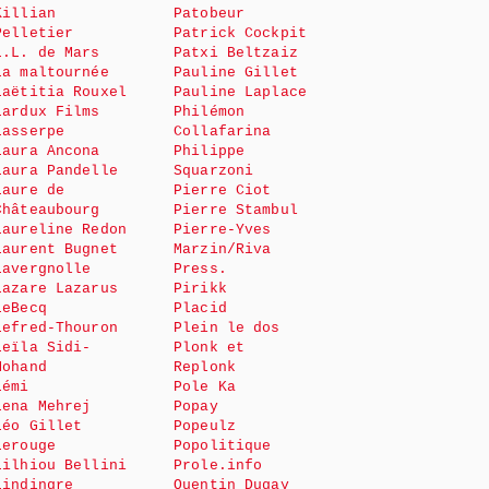
Killian
Patobeur
Pelletier
Patrick Cockpit
L.L. de Mars
Patxi Beltzaiz
La maltournée
Pauline Gillet
Laëtitia Rouxel
Pauline Laplace
Lardux Films
Philémon
Lasserpe
Collafarina
Laura Ancona
Philippe
Laura Pandelle
Squarzoni
Laure de
Pierre Ciot
Châteaubourg
Pierre Stambul
Laureline Redon
Pierre-Yves
Laurent Bugnet
Marzin/Riva
Lavergnolle
Press.
Lazare Lazarus
Pirikk
LeBecq
Placid
Lefred-Thouron
Plein le dos
Leïla Sidi-
Plonk et
Mohand
Replonk
Lémi
Pole Ka
Lena Mehrej
Popay
Léo Gillet
Popeulz
Lerouge
Popolitique
Lilhiou Bellini
Prole.info
Lindingre
Quentin Dugay