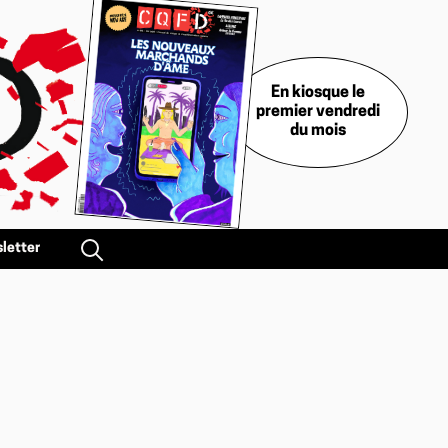
En kiosque le
premier vendredi
du mois
letter