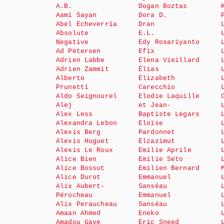
A.B.
Dogan Boztas
Aami Sayan
Dora D.
Abel Echeverría
Dran
Absolute
E.L.
Negative
Edy Rosariyanto
Ad Petersen
Efix
Adrien Labbe
Elena Vieillard
Adrien Zammit
Élias
Alberto
Elizabeth
Prunetti
Carecchio
Aldo Seignourel
Elodie Laquille
Alej
et Jean-
Alex Less
Baptiste Legars
Alexandra Lebon
Eloïse
Alexis Berg
Pardonnet
Alexis Huguet
Elzazimut
Alexis Le Roux
Emilie Aprile
Alice Bien
Emilie Seto
Alice Bossut
Emilien Bernard
Alice Durot
Emmanuel
Alix Aubert-
Sanséau
Pérocheau
Emmanuel
Alix Peraucheau
Sanséau
Amaan Ahmed
Eneko
Amadou Gaye
Eric Sneed