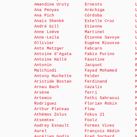
Amandine Uruty
Ernesto
Ana Penyas
Aréchiga
Ana Pich
Córdoba
Anaïs Shenké
Estelle Cruz
André Gill
Etienne
Anne Loève
Martinet
Anne-Leïla
Étienne Savoye
Ollivier
Eugène Riousse
Anto Metzger
Fabcaro
Antoine d’Agata
Fabio Purino
Antoine Hallé
Faustine
Antonin
Jacquot
Malchiodi
Fayad Mohamed
Antony Huchette
Felder
Aristide Bostan
Ferdinand
Arnau Bach
Cazalis
Arsène
ferri
Artemio
Fethi Sahraoui
Rodriguez
Florian Robin
Arthur Plateau
Flow
Athémos Zolus
Fokus 21
Atsemtex
Foolz
Audrey Esnault
Formes Vives
Aurel
François Hédin
Aurélien Godin
Fred Sochard