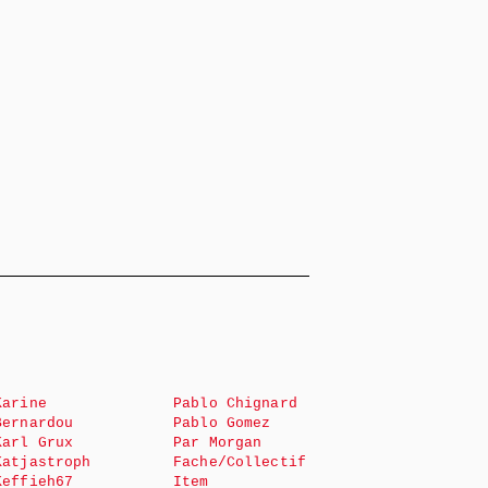
Karine
Pablo Chignard
Bernardou
Pablo Gomez
Karl Grux
Par Morgan
Katjastroph
Fache/Collectif
Keffieh67
Item