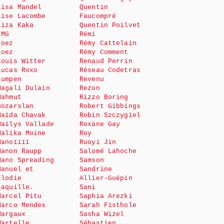
Lisa Mandel
Quentin
Lise Lacombe
Faucompré
Liza Kaka
Quentin Poilvet
LMG
Rémi
Loez
Rémy Cattelain
Loez
Rémy Comment
Louis Witter
Renaud Perrin
Lucas Roxo
Réseau Codetras
Lumpen
Revenu
Magali Dulain
Rezon
Mahmut
Rizzo Boring
Bozarslan
Robert Gibbings
Maïda Chavak
Robin Szczygiel
Maïlys Vallade
Roxane Gay
Malika Moine
Roy
Manoïïïï
Ruoyi Jin
Manon Raupp
Salomé Lahoche
Mano Spreading
Samson
Manuel et
Sandrine
Elodie
Allier-Guépin
Laquille.
Sani
Marcel Pitu
Saphia Arezki
Marco Mendes
Sarah Fisthole
Margaux
Sasha Wizel
Wartelle
Sébastien