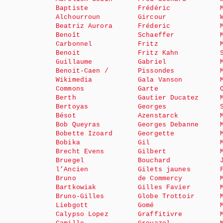
Baptiste
Frédéric
Alchourroun
Gircour
Beatriz Aurora
Fréderic
Benoît
Schaeffer
Carbonnel
Fritz
Benoit
Fritz Kahn
Guillaume
Gabriel
Benoit-Caen /
Pissondes
Wikimedia
Gala Vanson
Commons
Garte
Berth
Gautier Ducatez
Bertoyas
Georges
Bésot
Azenstarck
Bob Queyras
Georges Debanne
Bobette Izoard
Georgette
Bobika
Gil
Brecht Evens
Gilbert
Bruegel
Bouchard
l’Ancien
Gilets jaunes
Bruno
de Commercy
Bartkowiak
Gilles Favier
Bruno-Gilles
Globe Trottoir
Liebgott
Gomé
Calypso Lopez
Graffitivre