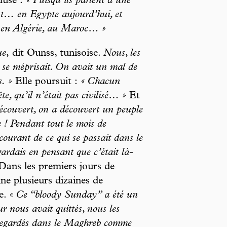
muse :
« Puisqu’ils parlent d’une
out… en Egypte aujourd’hui, et
, en Algérie, au Maroc… »
ue,
dit Ounss, tunisoise.
Nous, les
 se méprisait. On avait un mal de
s. »
Elle poursuit :
« Chacun
te, qu’il n’était pas civilisé… »
Et
 découvert, on a découvert un peuple
e ! Pendant tout le mois de
ourant de ce qui se passait dans le
gardais en pensant que c’était là-
ans les premiers jours de
ine plusieurs dizaines de
ce.
« Ce “bloody Sunday” a été un
r nous avait quittés, nous les
 regardés dans le Maghreb comme