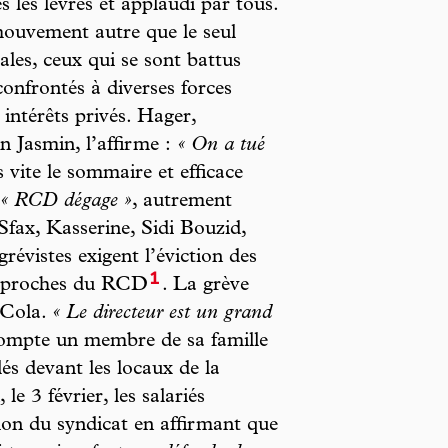
 les lèvres et applaudi par tous.
mouvement autre que le seul
ales, ceux qui se sont battus
onfrontés à diverses forces
 intérêts privés. Hager,
n Jasmin, l’affirme :
« On a tué
 vite le sommaire et efficace
« RCD dégage »
, autrement
 Sfax, Kasserine, Sidi Bouzid,
évistes exigent l’éviction des
1
tés proches du RCD
. La grève
-Cola.
« Le directeur est un grand
 compte un membre de sa famille
lés devant les locaux de la
le 3 février, les salariés
ntion du syndicat en affirmant que