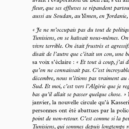
avant l’évaporation de Ben Ali, s’en a
fleur, que ses effluves se répandent part
aussi au Soudan, au Yémen, en Jordanie
« Je ne m’occupais pas du tout de politiq
Tunisiens, on se haïssait nous-mêmes. On
vivre terrible. On était frustrés et agressif
disait de l’autre que c’était un con, une bê
sa voix s’éclaire :
« Et tout à coup, j’ai
qu’on ne connaissait pas. C’est incroyabl
décembre, nous n’étions pas vraiment au c
Sud. Et moi, c’est vers l’Algérie que je re
bas qu’il allait se passer quelque chose. »
D
janvier, la nouvelle circule qu’à Kasser
personnes ont été abattues par la poli
point de non-retour. C’est comme si la peu
Tunisiens, qui sommes depuis longtemps