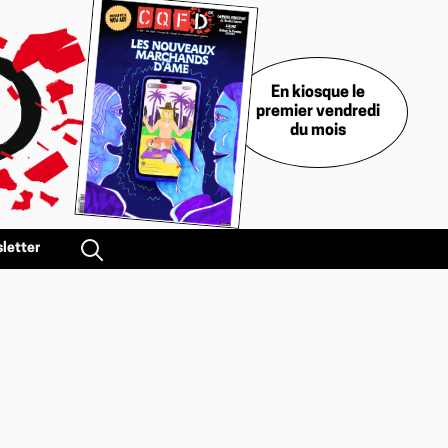
En kiosque le
premier vendredi
du mois
letter