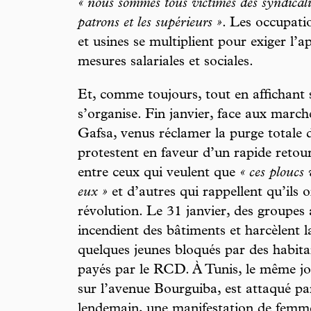
« nous sommes tous victimes des syndicalis
patrons et les supérieurs »
. Les occupati
et usines se multiplient pour exiger l’a
mesures salariales et sociales.
Et, comme toujours, tout en affichant 
s’organise. Fin janvier, face aux march
Gafsa, venus réclamer la purge totale d
protestent en faveur d’un rapide retou
entre ceux qui veulent que
« ces ploucs
eux »
et d’autres qui rappellent qu’ils on
révolution. Le 31 janvier, des groupes
incendient des bâtiments et harcèlent l
quelques jeunes bloqués par des habita
payés par le RCD. À Tunis, le même jo
sur l’avenue Bourguiba, est attaqué par
lendemain, une manifestation de femme