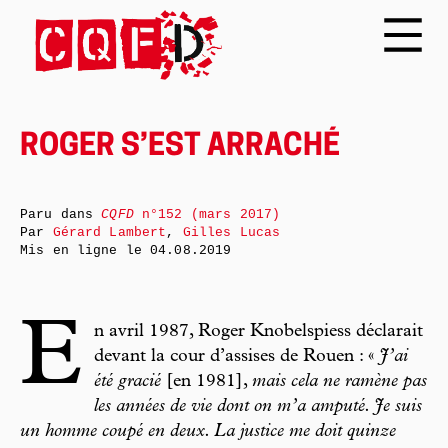
ROGER S’EST ARRACHÉ
Paru dans
CQFD
n°152 (mars 2017)
Par
Gérard Lambert
,
Gilles Lucas
Mis en ligne le
04.08.2019
E
n avril 1987, Roger Knobelspiess déclarait
devant la cour d’assises de Rouen : «
J’ai
été gracié
[en 1981],
mais cela ne ramène pas
les années de vie dont on m’a amputé. Je suis
un homme coupé en deux. La justice me doit quinze