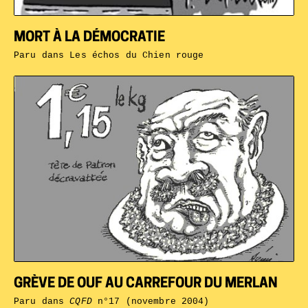
MORT À LA DÉMOCRATIE
Paru dans
Les échos du Chien rouge
GRÈVE DE OUF AU CARREFOUR DU MERLAN
Paru dans
CQFD
n°17 (novembre 2004)