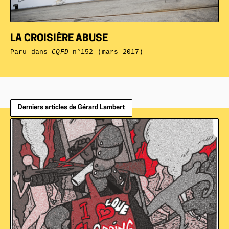
LA CROISIÈRE ABUSE
Paru dans
CQFD
n°152 (mars 2017)
Derniers articles de Gérard Lambert