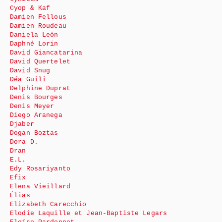
Cyop & Kaf
Damien Fellous
Damien Roudeau
Daniela León
Daphné Lorin
David Giancatarina
David Quertelet
David Snug
Déa Guili
Delphine Duprat
Denis Bourges
Denis Meyer
Diego Aranega
Djaber
Dogan Boztas
Dora D.
Dran
E.L.
Edy Rosariyanto
Efix
Elena Vieillard
Élias
Elizabeth Carecchio
Elodie Laquille et Jean-Baptiste Legars