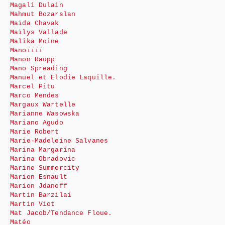
Magali Dulain
Mahmut Bozarslan
Maïda Chavak
Maïlys Vallade
Malika Moine
Manoïïïï
Manon Raupp
Mano Spreading
Manuel et Elodie Laquille.
Marcel Pitu
Marco Mendes
Margaux Wartelle
Marianne Wasowska
Mariano Agudo
Marie Robert
Marie-Madeleine Salvanes
Marina Margarina
Marina Obradovic
Marine Summercity
Marion Esnault
Marion Jdanoff
Martin Barzilai
Martin Viot
Mat Jacob/Tendance Floue.
Matéo