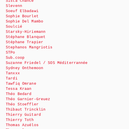
Sista Chance
Slevenn
Soeuf Elbadawi
Sophie Bourlet
Sophie Del Mambo
Soulcié
Starsky-Hiriemann
Stéphane Blanquet
Stéphane Trapier
Stephanos Mangriotis
STPo
Sub.coop
Suzanne Friedel / SOS Méditerrannée
Sydney Onthemoon
Tanxxx
Tardi
Tawfiq Omrane
Tessa Kraan
Théo Bedard
Théo Garnier-Greuez
Théo Stoeffler
Thibaut Trincklin
Thierry Guitard
Thierry Toth
Thomas Azuélos