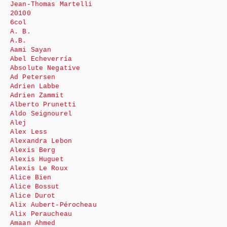
Jean-Thomas Martelli
20100
6col
A. B.
A.B.
Aami Sayan
Abel Echeverría
Absolute Negative
Ad Petersen
Adrien Labbe
Adrien Zammit
Alberto Prunetti
Aldo Seignourel
Alej
Alex Less
Alexandra Lebon
Alexis Berg
Alexis Huguet
Alexis Le Roux
Alice Bien
Alice Bossut
Alice Durot
Alix Aubert-Pérocheau
Alix Peraucheau
Amaan Ahmed