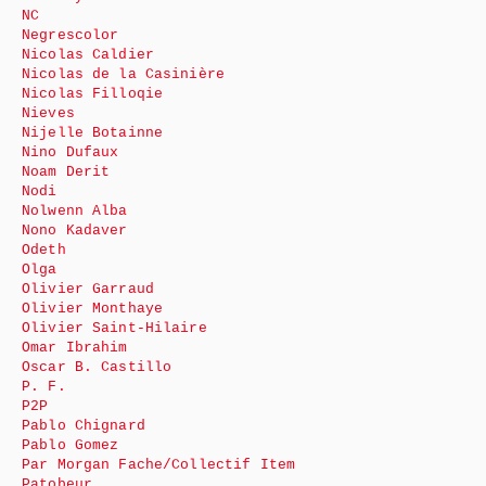
NC
Negrescolor
Nicolas Caldier
Nicolas de la Casinière
Nicolas Filloqie
Nieves
Nijelle Botainne
Nino Dufaux
Noam Derit
Nodi
Nolwenn Alba
Nono Kadaver
Odeth
Olga
Olivier Garraud
Olivier Monthaye
Olivier Saint-Hilaire
Omar Ibrahim
Oscar B. Castillo
P. F.
P2P
Pablo Chignard
Pablo Gomez
Par Morgan Fache/Collectif Item
Patobeur