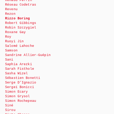
Renaud Perrin
Réseau Codetras
Revenu
Rezon
Rizzo Boring
Robert Gibbings
Robin Szczygiel
Roxane Gay
Roy
Ruoyi Jin
Salomé Lahoche
Samson
Sandrine Allier-Guépin
Sani
Saphia Arezki
Sarah Fisthole
Sasha Wizel
Sébastien Bonetti
Serge D’Ignazio
Sergeï Bonicci
Simon Ecary
Simon Grysol
Simon Rochepeau
Siné
Sirou