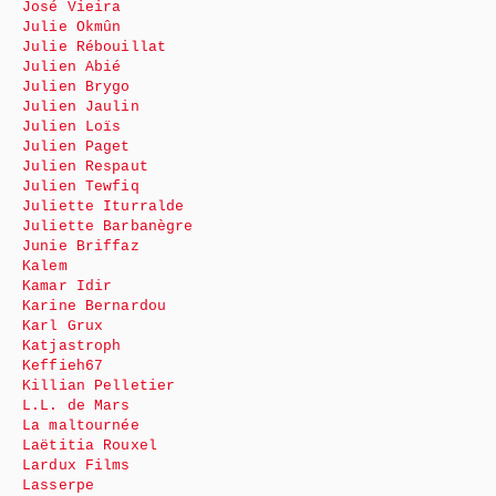
José Vieira
Julie Okmûn
Julie Rébouillat
Julien Abié
Julien Brygo
Julien Jaulin
Julien Loïs
Julien Paget
Julien Respaut
Julien Tewfiq
Juliette Iturralde
Juliette Barbanègre
Junie Briffaz
Kalem
Kamar Idir
Karine Bernardou
Karl Grux
Katjastroph
Keffieh67
Killian Pelletier
L.L. de Mars
La maltournée
Laëtitia Rouxel
Lardux Films
Lasserpe