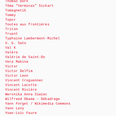
Thomas Dorn
Tôma "Verminax" Sickart
Tomagnetik
Tommy
Topor
Toutes aux frontières
Triton
Truant
Typhaine Lambermont-Michel
U. G. Sato
Val K
Valère
Valérie de Saint-Do
Vera Makina
Victor
Victor Delfim
Victor Leon
Vincent Croguennec
Vincent Lacotte
Vincent Rivière
Weronika Anna Siwiec
Wilfreed Obame – Dékadrage
Yann Forget / Wikimedia Commons
Yann Levy
Yoan-Loïc Faure