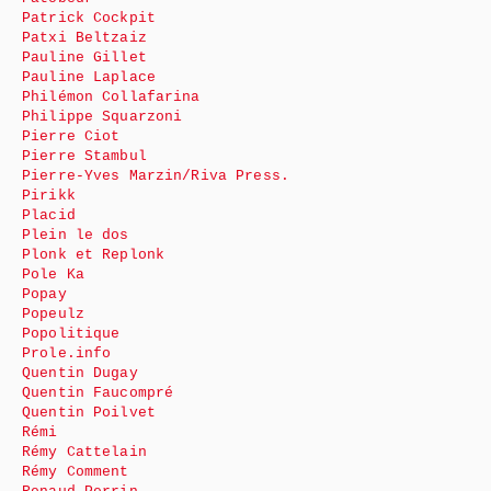
Patrick Cockpit
Patxi Beltzaiz
Pauline Gillet
Pauline Laplace
Philémon Collafarina
Philippe Squarzoni
Pierre Ciot
Pierre Stambul
Pierre-Yves Marzin/Riva Press.
Pirikk
Placid
Plein le dos
Plonk et Replonk
Pole Ka
Popay
Popeulz
Popolitique
Prole.info
Quentin Dugay
Quentin Faucompré
Quentin Poilvet
Rémi
Rémy Cattelain
Rémy Comment