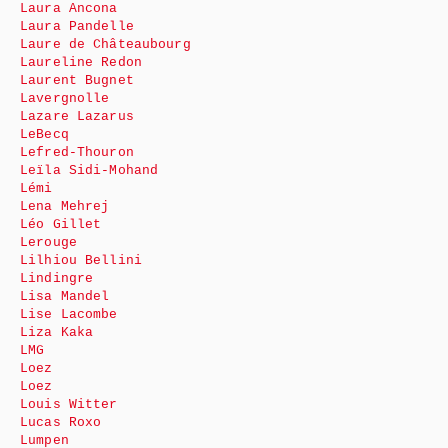
Laura Ancona
Laura Pandelle
Laure de Châteaubourg
Laureline Redon
Laurent Bugnet
Lavergnolle
Lazare Lazarus
LeBecq
Lefred-Thouron
Leïla Sidi-Mohand
Lémi
Lena Mehrej
Léo Gillet
Lerouge
Lilhiou Bellini
Lindingre
Lisa Mandel
Lise Lacombe
Liza Kaka
LMG
Loez
Loez
Louis Witter
Lucas Roxo
Lumpen