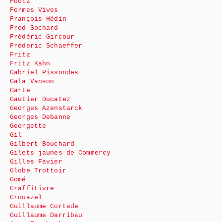
Foolz
Formes Vives
François Hédin
Fred Sochard
Frédéric Gircour
Fréderic Schaeffer
Fritz
Fritz Kahn
Gabriel Pissondes
Gala Vanson
Garte
Gautier Ducatez
Georges Azenstarck
Georges Debanne
Georgette
Gil
Gilbert Bouchard
Gilets jaunes de Commercy
Gilles Favier
Globe Trottoir
Gomé
Graffitivre
Grouazel
Guillaume Cortade
Guillaume Darribau