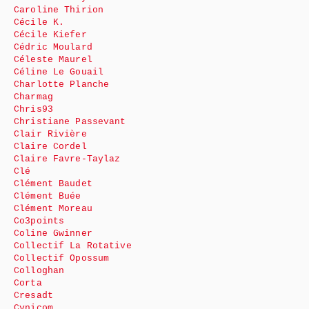
Caroline Thirion
Cécile K.
Cécile Kiefer
Cédric Moulard
Céleste Maurel
Céline Le Gouail
Charlotte Planche
Charmag
Chris93
Christiane Passevant
Clair Rivière
Claire Cordel
Claire Favre-Taylaz
Clé
Clément Baudet
Clément Buée
Clément Moreau
Co3points
Coline Gwinner
Collectif La Rotative
Collectif Opossum
Colloghan
Corta
Cresadt
Cynicom