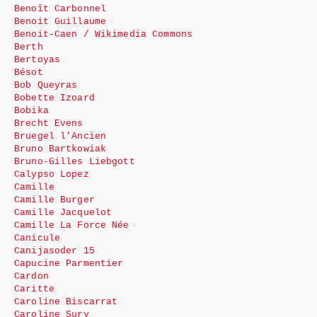
Benoît Carbonnel
Benoit Guillaume
Benoit-Caen / Wikimedia Commons
Berth
Bertoyas
Bésot
Bob Queyras
Bobette Izoard
Bobika
Brecht Evens
Bruegel l’Ancien
Bruno Bartkowiak
Bruno-Gilles Liebgott
Calypso Lopez
Camille
Camille Burger
Camille Jacquelot
Camille La Force Née
Canicule
Canijasoder 15
Capucine Parmentier
Cardon
Caritte
Caroline Biscarrat
Caroline Sury