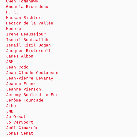
Gwen Tomahawk
Gwenola Ricordeau
H. K.
Hassan Richter
Hector de la Vallée
Honoré
Irène Beausejour
Ismail Bentaallah
Ismail Kizil Dogan
Jacques Ristorcelli
James Albon
JBM
Jean Codo
Jean-Claude Coutausse
Jean-Pierre Levaray
Jeanne Frank
Jeanne Pierson
Jeremy Boulard Le Fur
Jérôme Fourcade
Jiho
JMB
Jo Orsat
Jo Vervoort
Joël Cimarrón
Jonas Sénat