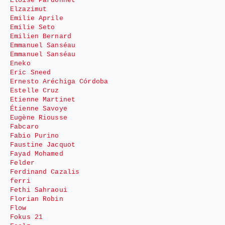
Eloïse Pardonnet
Elzazimut
Emilie Aprile
Emilie Seto
Emilien Bernard
Emmanuel Sanséau
Emmanuel Sanséau
Eneko
Eric Sneed
Ernesto Aréchiga Córdoba
Estelle Cruz
Etienne Martinet
Étienne Savoye
Eugène Riousse
Fabcaro
Fabio Purino
Faustine Jacquot
Fayad Mohamed
Felder
Ferdinand Cazalis
ferri
Fethi Sahraoui
Florian Robin
Flow
Fokus 21