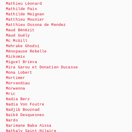
Mathieu Léonard
Mathilde Paix
Mathilde Meignan
Matthieu Mounier
Matthieu Ossona de Mendez
Maud Bénézit
Maud Guély
Mc McGill
Mehrake Ghodsi
Ménopause Rebelle
Mickomix
Miguel Brieva
Mira Garou et Donatien Ducasse
Mona Lobert
Mortimer
Morvandiau
Morwenna
Mric
Nadia Berz
Nadia Von Foutre
Nadjib Bouznad
Naïké Desquesnes
Nardo
Narimane Baba Aïssa
Nathaly Saint-Hilaire