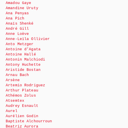
Amadou Gaye
Amandine Uruty
Ana Penyas
Ana Pich
Anaïs Shenké
André Gill
Anne Loève
Anne-Leïla Ollivier
Anto Metzger
Antoine d’Agata
Antoine Hallé
Antonin Malchiodi
Antony Huchette
Aristide Bostan
Arnau Bach
Arsène
Artemio Rodriguez
Arthur Plateau
Athémos Zolus
Atsemtex
Audrey Esnault
Aurel
Aurélien Godin
Baptiste Alchourroun
Beatriz Aurora