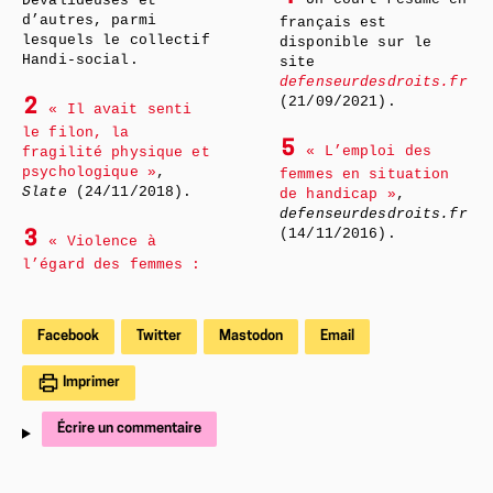
Dévalideuses et
d’autres, parmi
français est
lesquels le collectif
disponible sur le
Handi-social.
site
defenseurdesdroits.fr
(21/09/2021).
2
« Il avait senti
le filon, la
5
« L’emploi des
fragilité physique et
psychologique »
,
femmes en situation
Slate
(24/11/2018).
de handicap »
,
defenseurdesdroits.fr
(14/11/2016).
3
« Violence à
l’égard des femmes :
Facebook
Twitter
Mastodon
Email
Imprimer
Écrire un commentaire