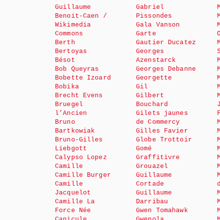
Guillaume
Gabriel
Benoit-Caen /
Pissondes
Wikimedia
Gala Vanson
Commons
Garte
Berth
Gautier Ducatez
Bertoyas
Georges
Bésot
Azenstarck
Bob Queyras
Georges Debanne
Bobette Izoard
Georgette
Bobika
Gil
Brecht Evens
Gilbert
Bruegel
Bouchard
l’Ancien
Gilets jaunes
Bruno
de Commercy
Bartkowiak
Gilles Favier
Bruno-Gilles
Globe Trottoir
Liebgott
Gomé
Calypso Lopez
Graffitivre
Camille
Grouazel
Camille Burger
Guillaume
Camille
Cortade
Jacquelot
Guillaume
Camille La
Darribau
Force Née
Gwen Tomahawk
Canicule
Gwenola