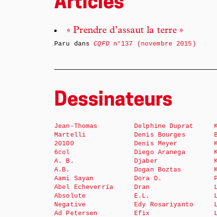
Articles
« Prendre d’assaut la terre »
Paru dans
CQFD
n°137 (novembre 2015)
Dessinateurs
Jean-Thomas
Delphine Duprat
Martelli
Denis Bourges
20100
Denis Meyer
6col
Diego Aranega
A. B.
Djaber
A.B.
Dogan Boztas
Aami Sayan
Dora D.
Abel Echeverría
Dran
Absolute
E.L.
Negative
Edy Rosariyanto
Ad Petersen
Efix