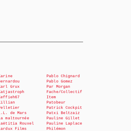
Karine
Pablo Chignard
Bernardou
Pablo Gomez
Karl Grux
Par Morgan
Katjastroph
Fache/Collectif
Keffieh67
Item
Killian
Patobeur
Pelletier
Patrick Cockpit
L.L. de Mars
Patxi Beltzaiz
La maltournée
Pauline Gillet
Laëtitia Rouxel
Pauline Laplace
Lardux Films
Philémon