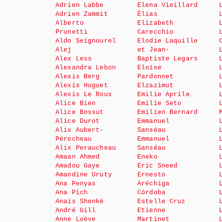
Adrien Labbe
Elena Vieillard
Adrien Zammit
Élias
Alberto
Elizabeth
Prunetti
Carecchio
Aldo Seignourel
Elodie Laquille
Alej
et Jean-
Alex Less
Baptiste Legars
Alexandra Lebon
Eloïse
Alexis Berg
Pardonnet
Alexis Huguet
Elzazimut
Alexis Le Roux
Emilie Aprile
Alice Bien
Emilie Seto
Alice Bossut
Emilien Bernard
Alice Durot
Emmanuel
Alix Aubert-
Sanséau
Pérocheau
Emmanuel
Alix Peraucheau
Sanséau
Amaan Ahmed
Eneko
Amadou Gaye
Eric Sneed
Amandine Uruty
Ernesto
Ana Penyas
Aréchiga
Ana Pich
Córdoba
Anaïs Shenké
Estelle Cruz
André Gill
Etienne
Anne Loève
Martinet