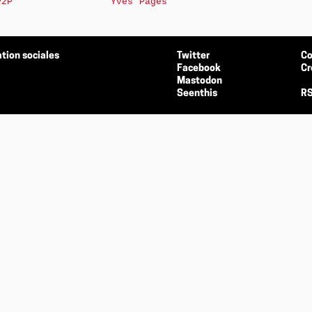
P2P
Yves Pagès
tion sociales
Twitter
Co
Facebook
Cr
Mastodon
Seenthis
RS