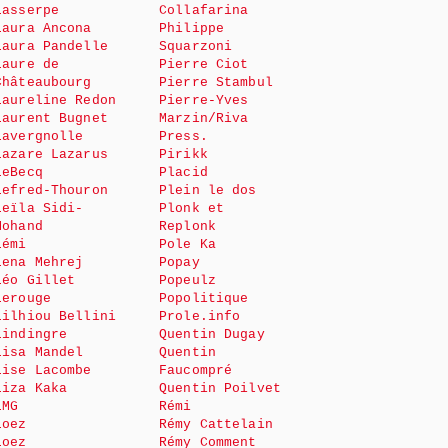
Lasserpe
Collafarina
Laura Ancona
Philippe
Laura Pandelle
Squarzoni
Laure de
Pierre Ciot
Châteaubourg
Pierre Stambul
Laureline Redon
Pierre-Yves
Laurent Bugnet
Marzin/Riva
Lavergnolle
Press.
Lazare Lazarus
Pirikk
LeBecq
Placid
Lefred-Thouron
Plein le dos
Leïla Sidi-
Plonk et
Mohand
Replonk
Lémi
Pole Ka
Lena Mehrej
Popay
Léo Gillet
Popeulz
Lerouge
Popolitique
Lilhiou Bellini
Prole.info
Lindingre
Quentin Dugay
Lisa Mandel
Quentin
Lise Lacombe
Faucompré
Liza Kaka
Quentin Poilvet
LMG
Rémi
Loez
Rémy Cattelain
Loez
Rémy Comment