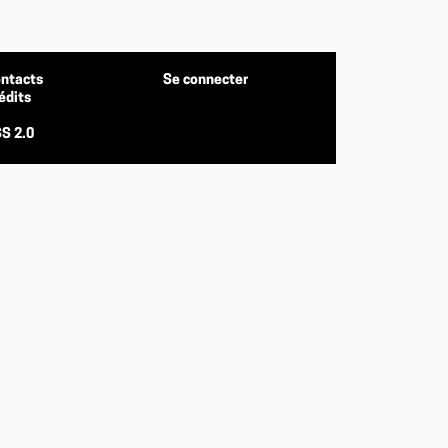
ntacts
Se connecter
édits
S 2.0