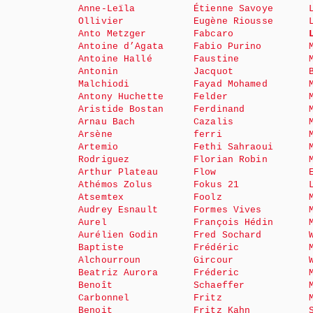
Anne-Leïla
Étienne Savoye
Ollivier
Eugène Riousse
Anto Metzger
Fabcaro
Antoine d’Agata
Fabio Purino
Antoine Hallé
Faustine
Antonin
Jacquot
Malchiodi
Fayad Mohamed
Antony Huchette
Felder
Aristide Bostan
Ferdinand
Arnau Bach
Cazalis
Arsène
ferri
Artemio
Fethi Sahraoui
Rodriguez
Florian Robin
Arthur Plateau
Flow
Athémos Zolus
Fokus 21
Atsemtex
Foolz
Audrey Esnault
Formes Vives
Aurel
François Hédin
Aurélien Godin
Fred Sochard
Baptiste
Frédéric
Alchourroun
Gircour
Beatriz Aurora
Fréderic
Benoît
Schaeffer
Carbonnel
Fritz
Benoit
Fritz Kahn