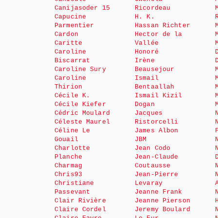
Canijasoder 15
Ricordeau
Capucine
H. K.
Parmentier
Hassan Richter
Cardon
Hector de la
Caritte
Vallée
Caroline
Honoré
Biscarrat
Irène
Caroline Sury
Beausejour
Caroline
Ismail
Thirion
Bentaallah
Cécile K.
Ismail Kizil
Cécile Kiefer
Dogan
Cédric Moulard
Jacques
Céleste Maurel
Ristorcelli
Céline Le
James Albon
Gouail
JBM
Charlotte
Jean Codo
Planche
Jean-Claude
Charmag
Coutausse
Chris93
Jean-Pierre
Christiane
Levaray
Passevant
Jeanne Frank
Clair Rivière
Jeanne Pierson
Claire Cordel
Jeremy Boulard