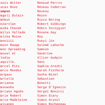
Louis Witter
Renaud Perrin
Lucas Roxo
Réseau Codetras
Lumpen
Revenu
Magali Dulain
Rezon
Mahmut
Rizzo Boring
Bozarslan
Robert Gibbings
Maïda Chavak
Robin Szczygiel
Maïlys Vallade
Roxane Gay
Malika Moine
Roy
Manoïïïï
Ruoyi Jin
Manon Raupp
Salomé Lahoche
Mano Spreading
Samson
Manuel et
Sandrine
Elodie
Allier-Guépin
Laquille.
Sani
Marcel Pitu
Saphia Arezki
Marco Mendes
Sarah Fisthole
Margaux
Sasha Wizel
Wartelle
Sébastien
Marianne
Bonetti
Wasowska
Serge D’Ignazio
Mariano Agudo
Sergeï Bonicci
Marie Robert
Simon Ecary
Marie-Madeleine
Simon Grysol
Salvanes
Simon Rochepeau