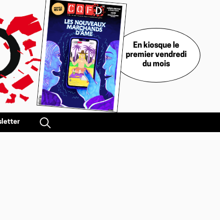
En kiosque le
premier vendredi
du mois
letter