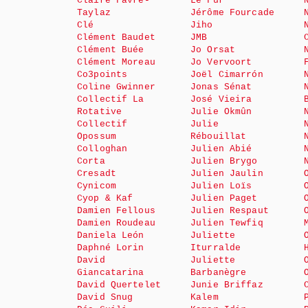
Claire Favre-
Le Fur
Taylaz
Jérôme Fourcade
Clé
Jiho
Clément Baudet
JMB
Clément Buée
Jo Orsat
Clément Moreau
Jo Vervoort
Co3points
Joël Cimarrón
Coline Gwinner
Jonas Sénat
Collectif La
José Vieira
Rotative
Julie Okmûn
Collectif
Julie
Opossum
Rébouillat
Colloghan
Julien Abié
Corta
Julien Brygo
Cresadt
Julien Jaulin
Cynicom
Julien Loïs
Cyop & Kaf
Julien Paget
Damien Fellous
Julien Respaut
Damien Roudeau
Julien Tewfiq
Daniela León
Juliette
Daphné Lorin
Iturralde
David
Juliette
Giancatarina
Barbanègre
David Quertelet
Junie Briffaz
David Snug
Kalem