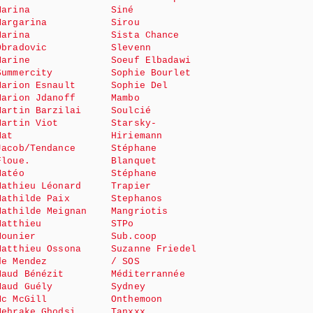
Marina
Siné
Margarina
Sirou
Marina
Sista Chance
Obradovic
Slevenn
Marine
Soeuf Elbadawi
Summercity
Sophie Bourlet
Marion Esnault
Sophie Del
Marion Jdanoff
Mambo
Martin Barzilai
Soulcié
Martin Viot
Starsky-
Mat
Hiriemann
Jacob/Tendance
Stéphane
Floue.
Blanquet
Matéo
Stéphane
Mathieu Léonard
Trapier
Mathilde Paix
Stephanos
Mathilde Meignan
Mangriotis
Matthieu
STPo
Mounier
Sub.coop
Matthieu Ossona
Suzanne Friedel
de Mendez
/ SOS
Maud Bénézit
Méditerrannée
Maud Guély
Sydney
Mc McGill
Onthemoon
Mehrake Ghodsi
Tanxxx