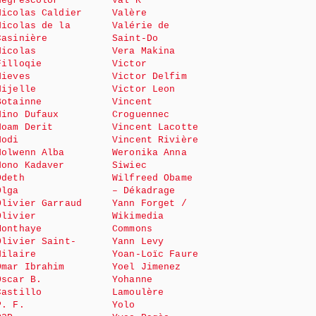
Negrescolor
Val K
Nicolas Caldier
Valère
Nicolas de la
Valérie de
Casinière
Saint-Do
Nicolas
Vera Makina
Filloqie
Victor
Nieves
Victor Delfim
Nijelle
Victor Leon
Botainne
Vincent
Nino Dufaux
Croguennec
Noam Derit
Vincent Lacotte
Nodi
Vincent Rivière
Nolwenn Alba
Weronika Anna
Nono Kadaver
Siwiec
Odeth
Wilfreed Obame
Olga
– Dékadrage
Olivier Garraud
Yann Forget /
Olivier
Wikimedia
Monthaye
Commons
Olivier Saint-
Yann Levy
Hilaire
Yoan-Loïc Faure
Omar Ibrahim
Yoel Jimenez
Oscar B.
Yohanne
Castillo
Lamoulère
P. F.
Yolo