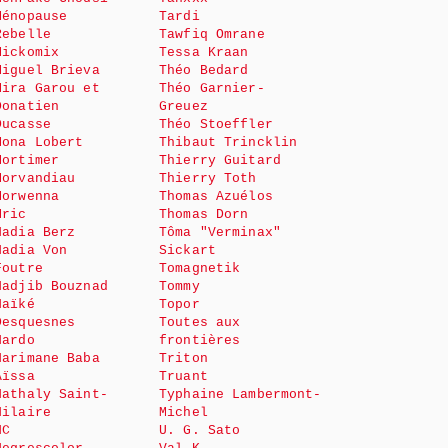
Ménopause
Tardi
Rebelle
Tawfiq Omrane
Mickomix
Tessa Kraan
Miguel Brieva
Théo Bedard
Mira Garou et
Théo Garnier-
Donatien
Greuez
Ducasse
Théo Stoeffler
Mona Lobert
Thibaut Trincklin
Mortimer
Thierry Guitard
Morvandiau
Thierry Toth
Morwenna
Thomas Azuélos
Mric
Thomas Dorn
Nadia Berz
Tôma "Verminax"
Nadia Von
Sickart
Foutre
Tomagnetik
Nadjib Bouznad
Tommy
Naïké
Topor
Desquesnes
Toutes aux
Nardo
frontières
Narimane Baba
Triton
Aïssa
Truant
Nathaly Saint-
Typhaine Lambermont-
Hilaire
Michel
NC
U. G. Sato