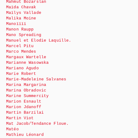
Mahmut Bozarslan
Maïda Chavak
Maïlys Vallade
Malika Moine
Manoïïïï
Manon Raupp
Mano Spreading
Manuel et Elodie Laquille.
Marcel Pitu
Marco Mendes
Margaux Wartelle
Marianne Wasowska
Mariano Agudo
Marie Robert
Marie-Madeleine Salvanes
Marina Margarina
Marina Obradovic
Marine Summercity
Marion Esnault
Marion Jdanoff
Martin Barzilai
Martin Viot
Mat Jacob/Tendance Floue.
Matéo
Mathieu Léonard