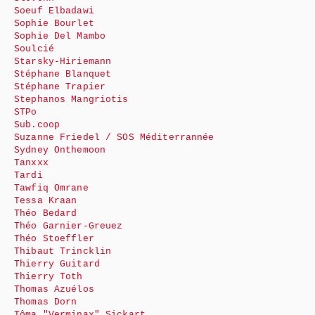
Soeuf Elbadawi
Sophie Bourlet
Sophie Del Mambo
Soulcié
Starsky-Hiriemann
Stéphane Blanquet
Stéphane Trapier
Stephanos Mangriotis
STPo
Sub.coop
Suzanne Friedel / SOS Méditerrannée
Sydney Onthemoon
Tanxxx
Tardi
Tawfiq Omrane
Tessa Kraan
Théo Bedard
Théo Garnier-Greuez
Théo Stoeffler
Thibaut Trincklin
Thierry Guitard
Thierry Toth
Thomas Azuélos
Thomas Dorn
Tôma "Verminax" Sickart