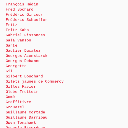
François Hédin
Fred Sochard
Frédéric Gircour
Fréderic Schaeffer
Fritz
Fritz Kahn
Gabriel Pissondes
Gala Vanson
Garte
Gautier Ducatez
Georges Azenstarck
Georges Debanne
Georgette
Gil
Gilbert Bouchard
Gilets jaunes de Commercy
Gilles Favier
Globe Trottoir
Gomé
Graffitivre
Grouazel
Guillaume Cortade
Guillaume Darribau
Gwen Tomahawk
Gwenola Ricordeau