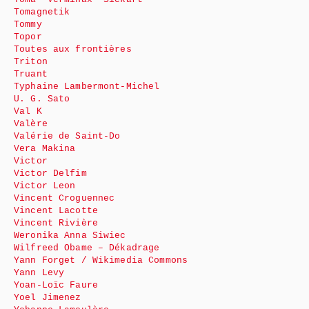
Tomagnetik
Tommy
Topor
Toutes aux frontières
Triton
Truant
Typhaine Lambermont-Michel
U. G. Sato
Val K
Valère
Valérie de Saint-Do
Vera Makina
Victor
Victor Delfim
Victor Leon
Vincent Croguennec
Vincent Lacotte
Vincent Rivière
Weronika Anna Siwiec
Wilfreed Obame – Dékadrage
Yann Forget / Wikimedia Commons
Yann Levy
Yoan-Loïc Faure
Yoel Jimenez