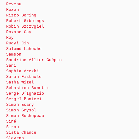
Revenu
Rezon
Rizzo Boring
Robert Gibbings
Robin Szczygiel
Roxane Gay
Roy
Ruoyi Jin
Salomé Lahoche
Samson
Sandrine Allier-Guépin
Sani
Saphia Arezki
Sarah Fisthole
Sasha Wizel
Sébastien Bonetti
Serge D’Ignazio
Sergeï Bonicci
Simon Ecary
Simon Grysol
Simon Rochepeau
Siné
Sirou
Sista Chance
Slevenn