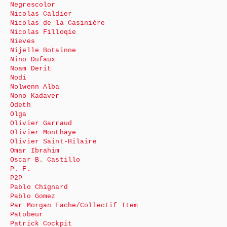
Negrescolor
Nicolas Caldier
Nicolas de la Casinière
Nicolas Filloqie
Nieves
Nijelle Botainne
Nino Dufaux
Noam Derit
Nodi
Nolwenn Alba
Nono Kadaver
Odeth
Olga
Olivier Garraud
Olivier Monthaye
Olivier Saint-Hilaire
Omar Ibrahim
Oscar B. Castillo
P. F.
P2P
Pablo Chignard
Pablo Gomez
Par Morgan Fache/Collectif Item
Patobeur
Patrick Cockpit