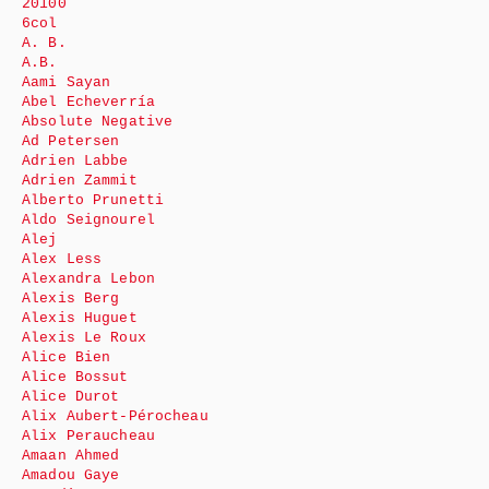
20100
6col
A. B.
A.B.
Aami Sayan
Abel Echeverría
Absolute Negative
Ad Petersen
Adrien Labbe
Adrien Zammit
Alberto Prunetti
Aldo Seignourel
Alej
Alex Less
Alexandra Lebon
Alexis Berg
Alexis Huguet
Alexis Le Roux
Alice Bien
Alice Bossut
Alice Durot
Alix Aubert-Pérocheau
Alix Peraucheau
Amaan Ahmed
Amadou Gaye