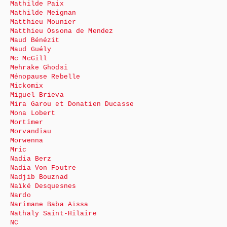
Mathilde Paix
Mathilde Meignan
Matthieu Mounier
Matthieu Ossona de Mendez
Maud Bénézit
Maud Guély
Mc McGill
Mehrake Ghodsi
Ménopause Rebelle
Mickomix
Miguel Brieva
Mira Garou et Donatien Ducasse
Mona Lobert
Mortimer
Morvandiau
Morwenna
Mric
Nadia Berz
Nadia Von Foutre
Nadjib Bouznad
Naïké Desquesnes
Nardo
Narimane Baba Aïssa
Nathaly Saint-Hilaire
NC