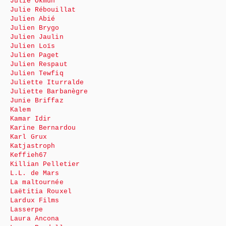
Julie Okmûn
Julie Rébouillat
Julien Abié
Julien Brygo
Julien Jaulin
Julien Loïs
Julien Paget
Julien Respaut
Julien Tewfiq
Juliette Iturralde
Juliette Barbanègre
Junie Briffaz
Kalem
Kamar Idir
Karine Bernardou
Karl Grux
Katjastroph
Keffieh67
Killian Pelletier
L.L. de Mars
La maltournée
Laëtitia Rouxel
Lardux Films
Lasserpe
Laura Ancona