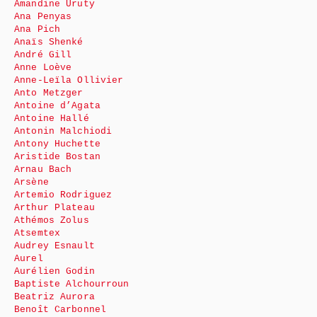
Amandine Uruty
Ana Penyas
Ana Pich
Anaïs Shenké
André Gill
Anne Loève
Anne-Leïla Ollivier
Anto Metzger
Antoine d’Agata
Antoine Hallé
Antonin Malchiodi
Antony Huchette
Aristide Bostan
Arnau Bach
Arsène
Artemio Rodriguez
Arthur Plateau
Athémos Zolus
Atsemtex
Audrey Esnault
Aurel
Aurélien Godin
Baptiste Alchourroun
Beatriz Aurora
Benoît Carbonnel