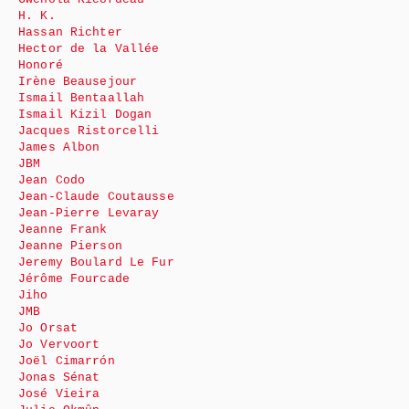
H. K.
Hassan Richter
Hector de la Vallée
Honoré
Irène Beausejour
Ismail Bentaallah
Ismail Kizil Dogan
Jacques Ristorcelli
James Albon
JBM
Jean Codo
Jean-Claude Coutausse
Jean-Pierre Levaray
Jeanne Frank
Jeanne Pierson
Jeremy Boulard Le Fur
Jérôme Fourcade
Jiho
JMB
Jo Orsat
Jo Vervoort
Joël Cimarrón
Jonas Sénat
José Vieira