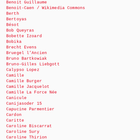
Benoit Guillaume
Benoit-Caen / Wikimedia Commons
Berth
Bertoyas
Bésot
Bob Queyras
Bobette Izoard
Bobika
Brecht Evens
Bruegel l’Ancien
Bruno Bartkowiak
Bruno-Gilles Liebgott
Calypso Lopez
Camille
Camille Burger
Camille Jacquelot
Camille La Force Née
Canicule
Canijasoder 15
Capucine Parmentier
Cardon
Caritte
Caroline Biscarrat
Caroline Sury
Caroline Thirion