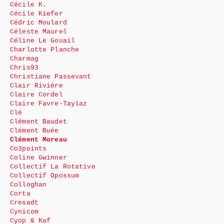
Cécile K.
Cécile Kiefer
Cédric Moulard
Céleste Maurel
Céline Le Gouail
Charlotte Planche
Charmag
Chris93
Christiane Passevant
Clair Rivière
Claire Cordel
Claire Favre-Taylaz
Clé
Clément Baudet
Clément Buée
Clément Moreau
Co3points
Coline Gwinner
Collectif La Rotative
Collectif Opossum
Colloghan
Corta
Cresadt
Cynicom
Cyop & Kaf