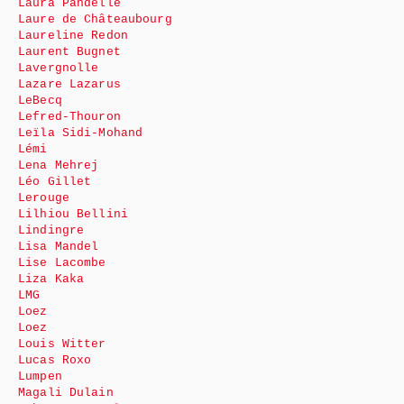
Laura Pandelle
Laure de Châteaubourg
Laureline Redon
Laurent Bugnet
Lavergnolle
Lazare Lazarus
LeBecq
Lefred-Thouron
Leïla Sidi-Mohand
Lémi
Lena Mehrej
Léo Gillet
Lerouge
Lilhiou Bellini
Lindingre
Lisa Mandel
Lise Lacombe
Liza Kaka
LMG
Loez
Loez
Louis Witter
Lucas Roxo
Lumpen
Magali Dulain