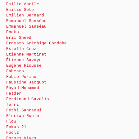
Emilie Aprile
Emilie Seto
Emilien Bernard
Emmanuel Sanséau
Emmanuel Sanséau
Eneko
Eric Sneed
Ernesto Aréchiga Córdoba
Estelle Cruz
Etienne Martinet
Étienne Savoye
Eugène Riousse
Fabcaro
Fabio Purino
Faustine Jacquot
Fayad Mohamed
Felder
Ferdinand Cazalis
ferri
Fethi Sahraoui
Florian Robin
Flow
Fokus 21
Foolz
Formes Vives