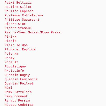
Patxi Beltzaiz
Pauline Gillet
Pauline Laplace
Philémon Collafarina
Philippe Squarzoni
Pierre Ciot
Pierre Stambul
Pierre-Yves Marzin/Riva Press.
Pirikk
Placid
Plein le dos
Plonk et Replonk
Pole Ka
Popay
Popeulz
Popolitique
Prole.info
Quentin Dugay
Quentin Faucompré
Quentin Poilvet
Rémi
Rémy Cattelain
Rémy Comment
Renaud Perrin
Réseau Codetras