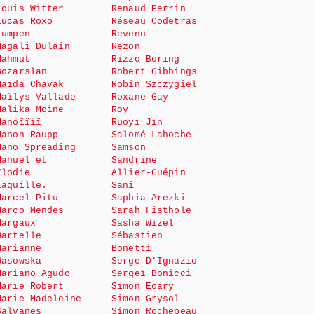
Louis Witter
Renaud Perrin
Lucas Roxo
Réseau Codetras
Lumpen
Revenu
Magali Dulain
Rezon
Mahmut
Rizzo Boring
Bozarslan
Robert Gibbings
Maïda Chavak
Robin Szczygiel
Maïlys Vallade
Roxane Gay
Malika Moine
Roy
Manoïïïï
Ruoyi Jin
Manon Raupp
Salomé Lahoche
Mano Spreading
Samson
Manuel et
Sandrine
Elodie
Allier-Guépin
Laquille.
Sani
Marcel Pitu
Saphia Arezki
Marco Mendes
Sarah Fisthole
Margaux
Sasha Wizel
Wartelle
Sébastien
Marianne
Bonetti
Wasowska
Serge D’Ignazio
Mariano Agudo
Sergeï Bonicci
Marie Robert
Simon Ecary
Marie-Madeleine
Simon Grysol
Salvanes
Simon Rochepeau