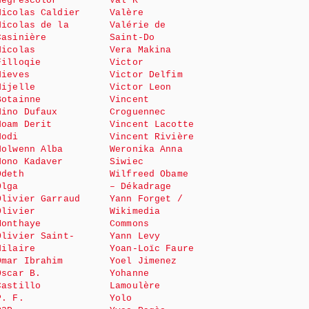
Negrescolor
Val K
Nicolas Caldier
Valère
Nicolas de la
Valérie de
Casinière
Saint-Do
Nicolas
Vera Makina
Filloqie
Victor
Nieves
Victor Delfim
Nijelle
Victor Leon
Botainne
Vincent
Nino Dufaux
Croguennec
Noam Derit
Vincent Lacotte
Nodi
Vincent Rivière
Nolwenn Alba
Weronika Anna
Nono Kadaver
Siwiec
Odeth
Wilfreed Obame
Olga
– Dékadrage
Olivier Garraud
Yann Forget /
Olivier
Wikimedia
Monthaye
Commons
Olivier Saint-
Yann Levy
Hilaire
Yoan-Loïc Faure
Omar Ibrahim
Yoel Jimenez
Oscar B.
Yohanne
Castillo
Lamoulère
P. F.
Yolo