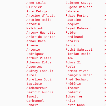
Anne-Leïla
Étienne Savoye
Ollivier
Eugène Riousse
Anto Metzger
Fabcaro
Antoine d’Agata
Fabio Purino
Antoine Hallé
Faustine
Antonin
Jacquot
Malchiodi
Fayad Mohamed
Antony Huchette
Felder
Aristide Bostan
Ferdinand
Arnau Bach
Cazalis
Arsène
ferri
Artemio
Fethi Sahraoui
Rodriguez
Florian Robin
Arthur Plateau
Flow
Athémos Zolus
Fokus 21
Atsemtex
Foolz
Audrey Esnault
Formes Vives
Aurel
François Hédin
Aurélien Godin
Fred Sochard
Baptiste
Frédéric
Alchourroun
Gircour
Beatriz Aurora
Fréderic
Benoît
Schaeffer
Carbonnel
Fritz
Benoit
Fritz Kahn