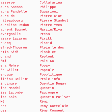
Lasserpe
Collafarina
Laura Ancona
Philippe
Laura Pandelle
Squarzoni
Laure de
Pierre Ciot
Châteaubourg
Pierre Stambul
Laureline Redon
Pierre-Yves
Laurent Bugnet
Marzin/Riva
Lavergnolle
Press.
Lazare Lazarus
Pirikk
LeBecq
Placid
Lefred-Thouron
Plein le dos
Leïla Sidi-
Plonk et
Mohand
Replonk
Lémi
Pole Ka
Lena Mehrej
Popay
Léo Gillet
Popeulz
Lerouge
Popolitique
Lilhiou Bellini
Prole.info
Lindingre
Quentin Dugay
Lisa Mandel
Quentin
Lise Lacombe
Faucompré
Liza Kaka
Quentin Poilvet
LMG
Rémi
Loez
Rémy Cattelain
Loez
Rémy Comment