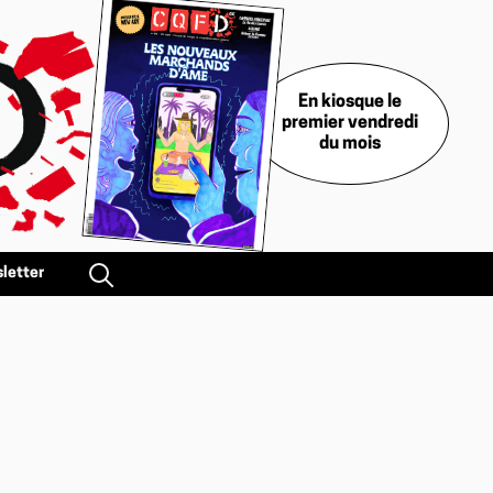
En kiosque le
premier vendredi
du mois
letter