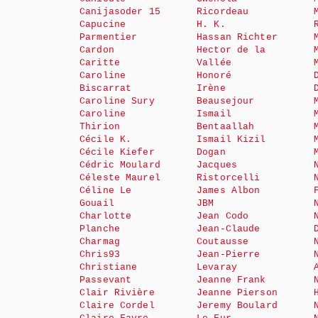
Canijasoder 15
Ricordeau
Capucine
H. K.
Parmentier
Hassan Richter
Cardon
Hector de la
Caritte
Vallée
Caroline
Honoré
Biscarrat
Irène
Caroline Sury
Beausejour
Caroline
Ismail
Thirion
Bentaallah
Cécile K.
Ismail Kizil
Cécile Kiefer
Dogan
Cédric Moulard
Jacques
Céleste Maurel
Ristorcelli
Céline Le
James Albon
Gouail
JBM
Charlotte
Jean Codo
Planche
Jean-Claude
Charmag
Coutausse
Chris93
Jean-Pierre
Christiane
Levaray
Passevant
Jeanne Frank
Clair Rivière
Jeanne Pierson
Claire Cordel
Jeremy Boulard