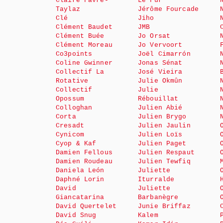
Claire Favre-
Le Fur
Taylaz
Jérôme Fourcade
Clé
Jiho
Clément Baudet
JMB
Clément Buée
Jo Orsat
Clément Moreau
Jo Vervoort
Co3points
Joël Cimarrón
Coline Gwinner
Jonas Sénat
Collectif La
José Vieira
Rotative
Julie Okmûn
Collectif
Julie
Opossum
Rébouillat
Colloghan
Julien Abié
Corta
Julien Brygo
Cresadt
Julien Jaulin
Cynicom
Julien Loïs
Cyop & Kaf
Julien Paget
Damien Fellous
Julien Respaut
Damien Roudeau
Julien Tewfiq
Daniela León
Juliette
Daphné Lorin
Iturralde
David
Juliette
Giancatarina
Barbanègre
David Quertelet
Junie Briffaz
David Snug
Kalem