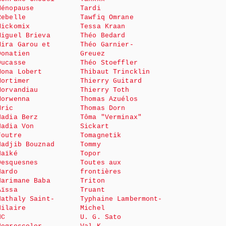
Ménopause
Tardi
Rebelle
Tawfiq Omrane
Mickomix
Tessa Kraan
Miguel Brieva
Théo Bedard
Mira Garou et
Théo Garnier-
Donatien
Greuez
Ducasse
Théo Stoeffler
Mona Lobert
Thibaut Trincklin
Mortimer
Thierry Guitard
Morvandiau
Thierry Toth
Morwenna
Thomas Azuélos
Mric
Thomas Dorn
Nadia Berz
Tôma "Verminax"
Nadia Von
Sickart
Foutre
Tomagnetik
Nadjib Bouznad
Tommy
Naïké
Topor
Desquesnes
Toutes aux
Nardo
frontières
Narimane Baba
Triton
Aïssa
Truant
Nathaly Saint-
Typhaine Lambermont-
Hilaire
Michel
NC
U. G. Sato