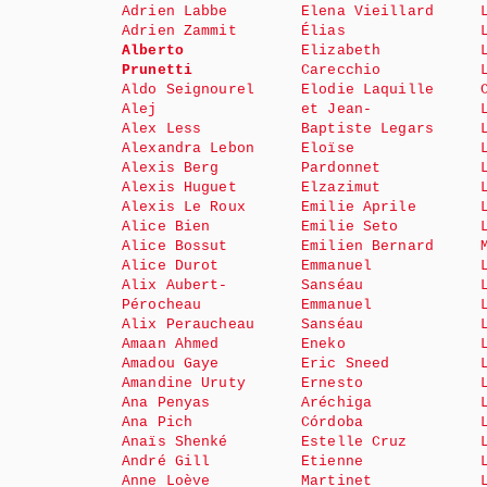
Adrien Labbe
Elena Vieillard
Adrien Zammit
Élias
Alberto
Elizabeth
Prunetti
Carecchio
Aldo Seignourel
Elodie Laquille
Alej
et Jean-
Alex Less
Baptiste Legars
Alexandra Lebon
Eloïse
Alexis Berg
Pardonnet
Alexis Huguet
Elzazimut
Alexis Le Roux
Emilie Aprile
Alice Bien
Emilie Seto
Alice Bossut
Emilien Bernard
Alice Durot
Emmanuel
Alix Aubert-
Sanséau
Pérocheau
Emmanuel
Alix Peraucheau
Sanséau
Amaan Ahmed
Eneko
Amadou Gaye
Eric Sneed
Amandine Uruty
Ernesto
Ana Penyas
Aréchiga
Ana Pich
Córdoba
Anaïs Shenké
Estelle Cruz
André Gill
Etienne
Anne Loève
Martinet