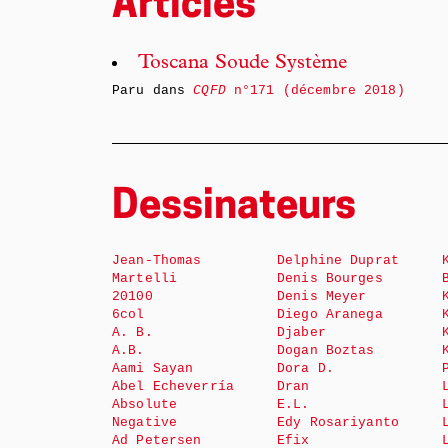
Articles
Toscana Soude Système
Paru dans
CQFD
n°171 (décembre 2018)
Dessinateurs
Jean-Thomas
Delphine Duprat
Martelli
Denis Bourges
20100
Denis Meyer
6col
Diego Aranega
A. B.
Djaber
A.B.
Dogan Boztas
Aami Sayan
Dora D.
Abel Echeverría
Dran
Absolute
E.L.
Negative
Edy Rosariyanto
Ad Petersen
Efix