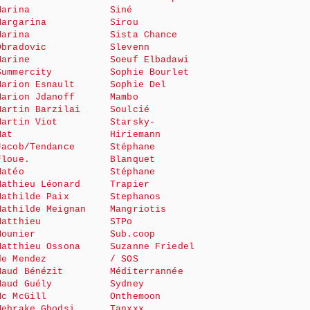
Marina
Siné
Margarina
Sirou
Marina
Sista Chance
Obradovic
Slevenn
Marine
Soeuf Elbadawi
Summercity
Sophie Bourlet
Marion Esnault
Sophie Del
Marion Jdanoff
Mambo
Martin Barzilai
Soulcié
Martin Viot
Starsky-
Mat
Hiriemann
Jacob/Tendance
Stéphane
Floue.
Blanquet
Matéo
Stéphane
Mathieu Léonard
Trapier
Mathilde Paix
Stephanos
Mathilde Meignan
Mangriotis
Matthieu
STPo
Mounier
Sub.coop
Matthieu Ossona
Suzanne Friedel
de Mendez
/ SOS
Maud Bénézit
Méditerrannée
Maud Guély
Sydney
Mc McGill
Onthemoon
Mehrake Ghodsi
Tanxxx