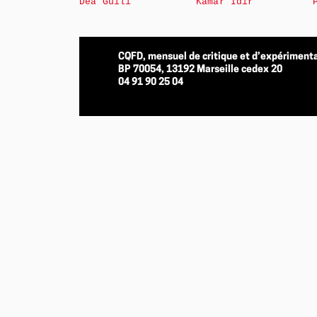
Déa Guili
Kamar Idir
CQFD, mensuel de critique et d’expérimenta
BP 70054, 13192 Marseille cedex 20
04 91 90 25 04