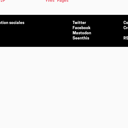
P2P
Yves Pagès
tion sociales
Twitter
Co
Facebook
Cr
Mastodon
Seenthis
RS