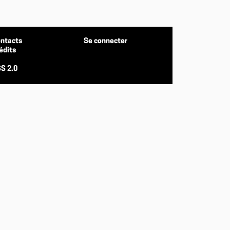
ntacts
Se connecter
édits
S 2.0