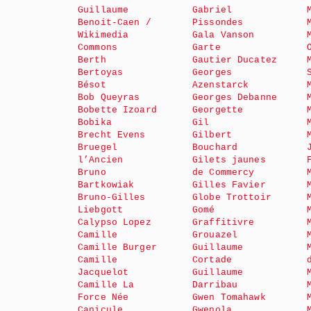
Guillaume
Gabriel
Benoit-Caen /
Pissondes
Wikimedia
Gala Vanson
Commons
Garte
Berth
Gautier Ducatez
Bertoyas
Georges
Bésot
Azenstarck
Bob Queyras
Georges Debanne
Bobette Izoard
Georgette
Bobika
Gil
Brecht Evens
Gilbert
Bruegel
Bouchard
l’Ancien
Gilets jaunes
Bruno
de Commercy
Bartkowiak
Gilles Favier
Bruno-Gilles
Globe Trottoir
Liebgott
Gomé
Calypso Lopez
Graffitivre
Camille
Grouazel
Camille Burger
Guillaume
Camille
Cortade
Jacquelot
Guillaume
Camille La
Darribau
Force Née
Gwen Tomahawk
Canicule
Gwenola