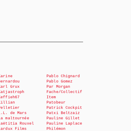
Karine
Pablo Chignard
Bernardou
Pablo Gomez
Karl Grux
Par Morgan
Katjastroph
Fache/Collectif
Keffieh67
Item
Killian
Patobeur
Pelletier
Patrick Cockpit
L.L. de Mars
Patxi Beltzaiz
La maltournée
Pauline Gillet
Laëtitia Rouxel
Pauline Laplace
Lardux Films
Philémon