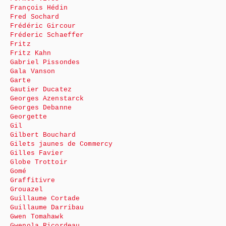
François Hédin
Fred Sochard
Frédéric Gircour
Fréderic Schaeffer
Fritz
Fritz Kahn
Gabriel Pissondes
Gala Vanson
Garte
Gautier Ducatez
Georges Azenstarck
Georges Debanne
Georgette
Gil
Gilbert Bouchard
Gilets jaunes de Commercy
Gilles Favier
Globe Trottoir
Gomé
Graffitivre
Grouazel
Guillaume Cortade
Guillaume Darribau
Gwen Tomahawk
Gwenola Ricordeau