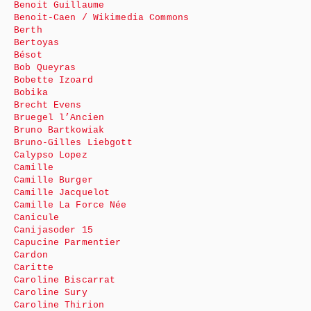
Benoit Guillaume
Benoit-Caen / Wikimedia Commons
Berth
Bertoyas
Bésot
Bob Queyras
Bobette Izoard
Bobika
Brecht Evens
Bruegel l’Ancien
Bruno Bartkowiak
Bruno-Gilles Liebgott
Calypso Lopez
Camille
Camille Burger
Camille Jacquelot
Camille La Force Née
Canicule
Canijasoder 15
Capucine Parmentier
Cardon
Caritte
Caroline Biscarrat
Caroline Sury
Caroline Thirion