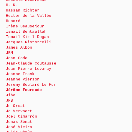
H. K.
Hassan Richter
Hector de la Vallée
Honoré
Irène Beausejour
Ismail Bentaallah
Ismail Kizil Dogan
Jacques Ristorcelli
James Albon
JBM
Jean Codo
Jean-Claude Coutausse
Jean-Pierre Levaray
Jeanne Frank
Jeanne Pierson
Jeremy Boulard Le Fur
Jérôme Fourcade
Jiho
JMB
Jo Orsat
Jo Vervoort
Joël Cimarrón
Jonas Sénat
José Vieira