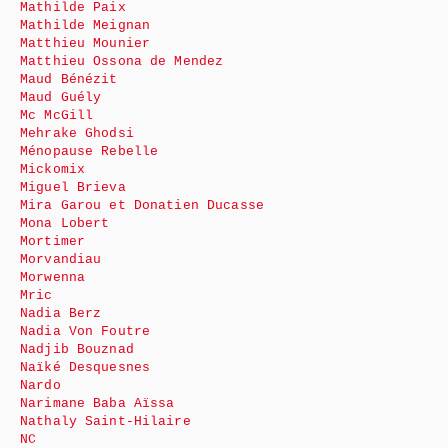
Mathilde Paix
Mathilde Meignan
Matthieu Mounier
Matthieu Ossona de Mendez
Maud Bénézit
Maud Guély
Mc McGill
Mehrake Ghodsi
Ménopause Rebelle
Mickomix
Miguel Brieva
Mira Garou et Donatien Ducasse
Mona Lobert
Mortimer
Morvandiau
Morwenna
Mric
Nadia Berz
Nadia Von Foutre
Nadjib Bouznad
Naïké Desquesnes
Nardo
Narimane Baba Aïssa
Nathaly Saint-Hilaire
NC