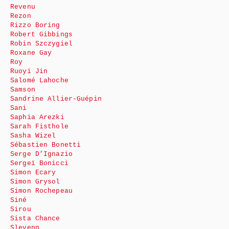
Revenu
Rezon
Rizzo Boring
Robert Gibbings
Robin Szczygiel
Roxane Gay
Roy
Ruoyi Jin
Salomé Lahoche
Samson
Sandrine Allier-Guépin
Sani
Saphia Arezki
Sarah Fisthole
Sasha Wizel
Sébastien Bonetti
Serge D’Ignazio
Sergeï Bonicci
Simon Ecary
Simon Grysol
Simon Rochepeau
Siné
Sirou
Sista Chance
Slevenn