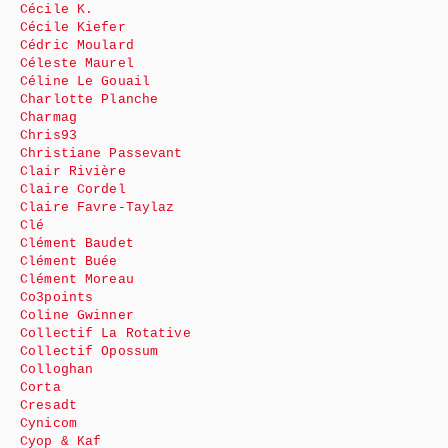
Cécile K.
Cécile Kiefer
Cédric Moulard
Céleste Maurel
Céline Le Gouail
Charlotte Planche
Charmag
Chris93
Christiane Passevant
Clair Rivière
Claire Cordel
Claire Favre-Taylaz
Clé
Clément Baudet
Clément Buée
Clément Moreau
Co3points
Coline Gwinner
Collectif La Rotative
Collectif Opossum
Colloghan
Corta
Cresadt
Cynicom
Cyop & Kaf