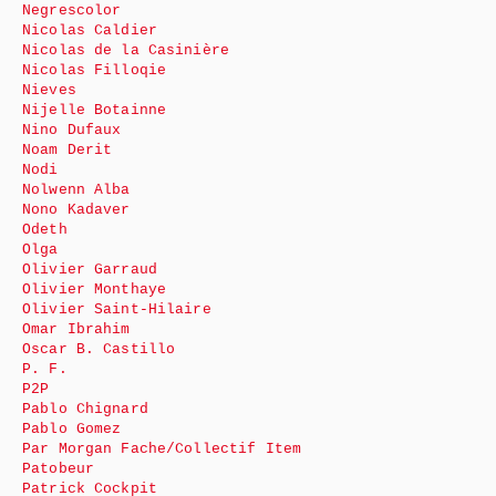
Negrescolor
Nicolas Caldier
Nicolas de la Casinière
Nicolas Filloqie
Nieves
Nijelle Botainne
Nino Dufaux
Noam Derit
Nodi
Nolwenn Alba
Nono Kadaver
Odeth
Olga
Olivier Garraud
Olivier Monthaye
Olivier Saint-Hilaire
Omar Ibrahim
Oscar B. Castillo
P. F.
P2P
Pablo Chignard
Pablo Gomez
Par Morgan Fache/Collectif Item
Patobeur
Patrick Cockpit