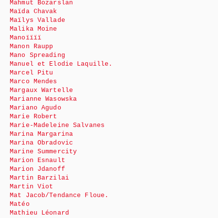
Mahmut Bozarslan
Maïda Chavak
Maïlys Vallade
Malika Moine
Manoïïïï
Manon Raupp
Mano Spreading
Manuel et Elodie Laquille.
Marcel Pitu
Marco Mendes
Margaux Wartelle
Marianne Wasowska
Mariano Agudo
Marie Robert
Marie-Madeleine Salvanes
Marina Margarina
Marina Obradovic
Marine Summercity
Marion Esnault
Marion Jdanoff
Martin Barzilai
Martin Viot
Mat Jacob/Tendance Floue.
Matéo
Mathieu Léonard