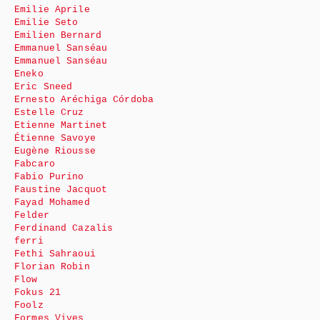
Emilie Aprile
Emilie Seto
Emilien Bernard
Emmanuel Sanséau
Emmanuel Sanséau
Eneko
Eric Sneed
Ernesto Aréchiga Córdoba
Estelle Cruz
Etienne Martinet
Étienne Savoye
Eugène Riousse
Fabcaro
Fabio Purino
Faustine Jacquot
Fayad Mohamed
Felder
Ferdinand Cazalis
ferri
Fethi Sahraoui
Florian Robin
Flow
Fokus 21
Foolz
Formes Vives