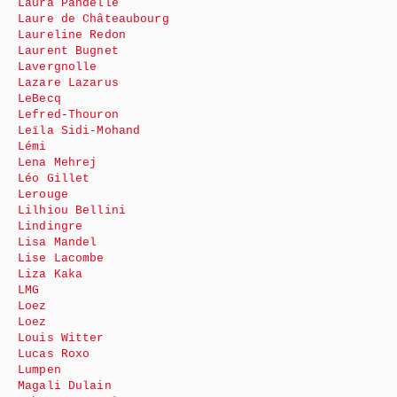
Laura Pandelle
Laure de Châteaubourg
Laureline Redon
Laurent Bugnet
Lavergnolle
Lazare Lazarus
LeBecq
Lefred-Thouron
Leïla Sidi-Mohand
Lémi
Lena Mehrej
Léo Gillet
Lerouge
Lilhiou Bellini
Lindingre
Lisa Mandel
Lise Lacombe
Liza Kaka
LMG
Loez
Loez
Louis Witter
Lucas Roxo
Lumpen
Magali Dulain