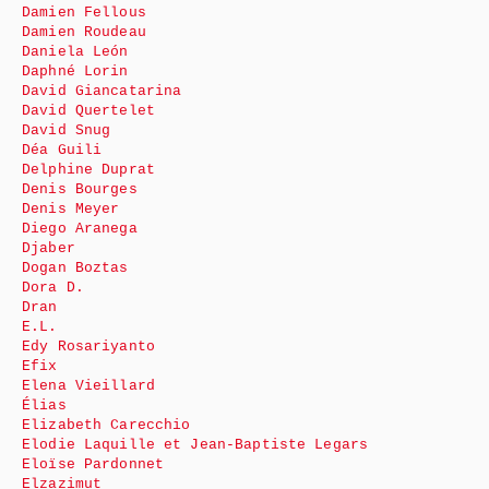
Damien Fellous
Damien Roudeau
Daniela León
Daphné Lorin
David Giancatarina
David Quertelet
David Snug
Déa Guili
Delphine Duprat
Denis Bourges
Denis Meyer
Diego Aranega
Djaber
Dogan Boztas
Dora D.
Dran
E.L.
Edy Rosariyanto
Efix
Elena Vieillard
Élias
Elizabeth Carecchio
Elodie Laquille et Jean-Baptiste Legars
Eloïse Pardonnet
Elzazimut