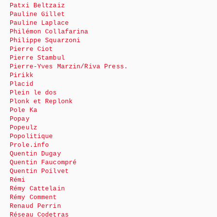
Patxi Beltzaiz
Pauline Gillet
Pauline Laplace
Philémon Collafarina
Philippe Squarzoni
Pierre Ciot
Pierre Stambul
Pierre-Yves Marzin/Riva Press.
Pirikk
Placid
Plein le dos
Plonk et Replonk
Pole Ka
Popay
Popeulz
Popolitique
Prole.info
Quentin Dugay
Quentin Faucompré
Quentin Poilvet
Rémi
Rémy Cattelain
Rémy Comment
Renaud Perrin
Réseau Codetras