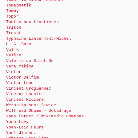
Tomagnetik
Tommy
Topor
Toutes aux frontières
Triton
Truant
Typhaine Lambermont-Michel
U. G. Sato
Val K
Valère
Valérie de Saint-Do
Vera Makina
Victor
Victor Delfim
Victor Leon
Vincent Croguennec
Vincent Lacotte
Vincent Rivière
Weronika Anna Siwiec
Wilfreed Obame – Dékadrage
Yann Forget / Wikimedia Commons
Yann Levy
Yoan-Loïc Faure
Yoel Jimenez