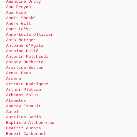
Amandine Uruty
Ana Penyas
Ana Pich
Anaïs Shenké
André Gill
Anne Loève
Anne-Leïla Ollivier
Anto Metzger
Antoine d’Agata
Antoine Hallé
Antonin Malchiodi
Antony Huchette
Aristide Bostan
Arnau Bach
Arsène
Artemio Rodriguez
Arthur Plateau
Athémos Zolus
Atsemtex
Audrey Esnault
Aurel
Aurélien Godin
Baptiste Alchourroun
Beatriz Aurora
Benoît Carbonnel