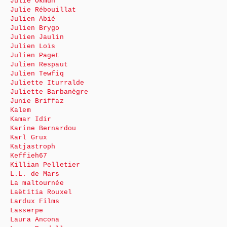
Julie Okmûn
Julie Rébouillat
Julien Abié
Julien Brygo
Julien Jaulin
Julien Loïs
Julien Paget
Julien Respaut
Julien Tewfiq
Juliette Iturralde
Juliette Barbanègre
Junie Briffaz
Kalem
Kamar Idir
Karine Bernardou
Karl Grux
Katjastroph
Keffieh67
Killian Pelletier
L.L. de Mars
La maltournée
Laëtitia Rouxel
Lardux Films
Lasserpe
Laura Ancona