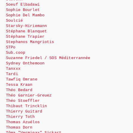
Soeuf Elbadawi
Sophie Bourlet
Sophie Del Mambo
Soulcié
Starsky-Hiriemann
Stéphane Blanquet
Stéphane Trapier
Stephanos Mangriotis
STPo
Sub.coop
Suzanne Friedel / SOS Méditerrannée
Sydney Onthemoon
Tanxxx
Tardi
Tawfiq Omrane
Tessa Kraan
Théo Bedard
Théo Garnier-Greuez
Théo Stoeffler
Thibaut Trincklin
Thierry Guitard
Thierry Toth
Thomas Azuélos
Thomas Dorn
Tôma "Verminax" Sickart