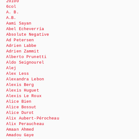
20100
6col
A. B.
A.B.
Aami Sayan
Abel Echeverría
Absolute Negative
Ad Petersen
Adrien Labbe
Adrien Zammit
Alberto Prunetti
Aldo Seignourel
Alej
Alex Less
Alexandra Lebon
Alexis Berg
Alexis Huguet
Alexis Le Roux
Alice Bien
Alice Bossut
Alice Durot
Alix Aubert-Pérocheau
Alix Peraucheau
Amaan Ahmed
Amadou Gaye