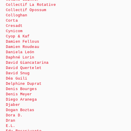
Collectif La Rotative
Collectif Opossum
Colloghan
Corta
Cresadt
Cynicom
Cyop & Kaf
Damien Fellous
Damien Roudeau
Daniela León
Daphné Lorin
David Giancatarina
David Quertelet
David Snug
Déa Guili
Delphine Duprat
Denis Bourges
Denis Meyer
Diego Aranega
Djaber
Dogan Boztas
Dora D.
Dran
E.L.