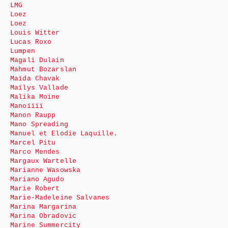
LMG
Loez
Loez
Louis Witter
Lucas Roxo
Lumpen
Magali Dulain
Mahmut Bozarslan
Maïda Chavak
Maïlys Vallade
Malika Moine
Manoïïïï
Manon Raupp
Mano Spreading
Manuel et Elodie Laquille.
Marcel Pitu
Marco Mendes
Margaux Wartelle
Marianne Wasowska
Mariano Agudo
Marie Robert
Marie-Madeleine Salvanes
Marina Margarina
Marina Obradovic
Marine Summercity