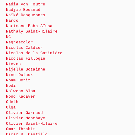
Nadia Von Foutre
Nadjib Bouznad
Naïké Desquesnes
Nardo
Narimane Baba Aïssa
Nathaly Saint-Hilaire
NC
Negrescolor
Nicolas Caldier
Nicolas de la Casinière
Nicolas Filloqie
Nieves
Nijelle Botainne
Nino Dufaux
Noam Derit
Nodi
Nolwenn Alba
Nono Kadaver
Odeth
Olga
Olivier Garraud
Olivier Monthaye
Olivier Saint-Hilaire
Omar Ibrahim
Oscar B. Castillo