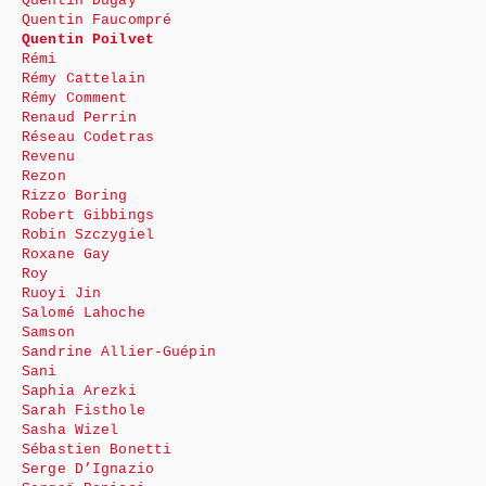
Quentin Dugay
Quentin Faucompré
Quentin Poilvet
Rémi
Rémy Cattelain
Rémy Comment
Renaud Perrin
Réseau Codetras
Revenu
Rezon
Rizzo Boring
Robert Gibbings
Robin Szczygiel
Roxane Gay
Roy
Ruoyi Jin
Salomé Lahoche
Samson
Sandrine Allier-Guépin
Sani
Saphia Arezki
Sarah Fisthole
Sasha Wizel
Sébastien Bonetti
Serge D’Ignazio