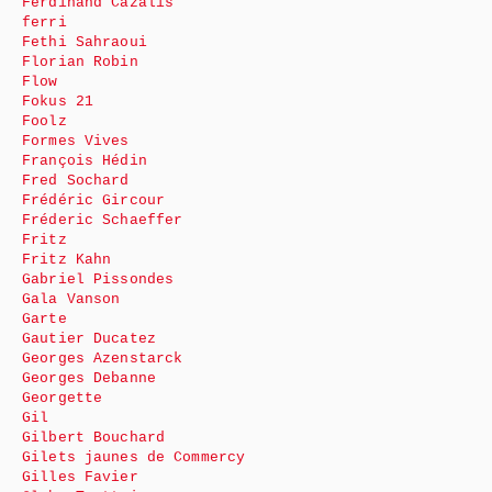
Ferdinand Cazalis
ferri
Fethi Sahraoui
Florian Robin
Flow
Fokus 21
Foolz
Formes Vives
François Hédin
Fred Sochard
Frédéric Gircour
Fréderic Schaeffer
Fritz
Fritz Kahn
Gabriel Pissondes
Gala Vanson
Garte
Gautier Ducatez
Georges Azenstarck
Georges Debanne
Georgette
Gil
Gilbert Bouchard
Gilets jaunes de Commercy
Gilles Favier