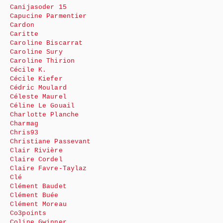
Canijasoder 15
Capucine Parmentier
Cardon
Caritte
Caroline Biscarrat
Caroline Sury
Caroline Thirion
Cécile K.
Cécile Kiefer
Cédric Moulard
Céleste Maurel
Céline Le Gouail
Charlotte Planche
Charmag
Chris93
Christiane Passevant
Clair Rivière
Claire Cordel
Claire Favre-Taylaz
Clé
Clément Baudet
Clément Buée
Clément Moreau
Co3points
Coline Gwinner