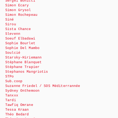
Sergeï Bonicci
Simon Ecary
Simon Grysol
Simon Rochepeau
Siné
Sirou
Sista Chance
Slevenn
Soeuf Elbadawi
Sophie Bourlet
Sophie Del Mambo
Soulcié
Starsky-Hiriemann
Stéphane Blanquet
Stéphane Trapier
Stephanos Mangriotis
STPo
Sub.coop
Suzanne Friedel / SOS Méditerrannée
Sydney Onthemoon
Tanxxx
Tardi
Tawfiq Omrane
Tessa Kraan
Théo Bedard