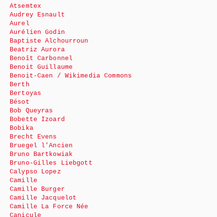
Atsemtex
Audrey Esnault
Aurel
Aurélien Godin
Baptiste Alchourroun
Beatriz Aurora
Benoît Carbonnel
Benoit Guillaume
Benoit-Caen / Wikimedia Commons
Berth
Bertoyas
Bésot
Bob Queyras
Bobette Izoard
Bobika
Brecht Evens
Bruegel l’Ancien
Bruno Bartkowiak
Bruno-Gilles Liebgott
Calypso Lopez
Camille
Camille Burger
Camille Jacquelot
Camille La Force Née
Canicule