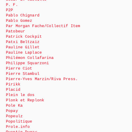
P. F.
P2P
Pablo Chignard
Pablo Gomez
Par Morgan Fache/Collectif Item
Patobeur
Patrick Cockpit
Patxi Beltzaiz
Pauline Gillet
Pauline Laplace
Philémon Collafarina
Philippe Squarzoni
Pierre Ciot
Pierre Stambul
Pierre-Yves Marzin/Riva Press.
Pirikk
Placid
Plein le dos
Plonk et Replonk
Pole Ka
Popay
Popeulz
Popolitique
Prole.info