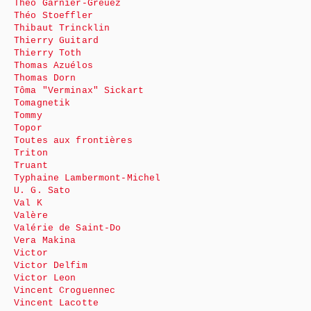
Théo Garnier-Greuez
Théo Stoeffler
Thibaut Trincklin
Thierry Guitard
Thierry Toth
Thomas Azuélos
Thomas Dorn
Tôma "Verminax" Sickart
Tomagnetik
Tommy
Topor
Toutes aux frontières
Triton
Truant
Typhaine Lambermont-Michel
U. G. Sato
Val K
Valère
Valérie de Saint-Do
Vera Makina
Victor
Victor Delfim
Victor Leon
Vincent Croguennec
Vincent Lacotte