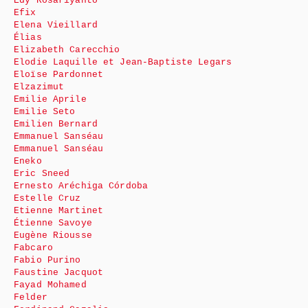
Edy Rosariyanto
Efix
Elena Vieillard
Élias
Elizabeth Carecchio
Elodie Laquille et Jean-Baptiste Legars
Eloïse Pardonnet
Elzazimut
Emilie Aprile
Emilie Seto
Emilien Bernard
Emmanuel Sanséau
Emmanuel Sanséau
Eneko
Eric Sneed
Ernesto Aréchiga Córdoba
Estelle Cruz
Etienne Martinet
Étienne Savoye
Eugène Riousse
Fabcaro
Fabio Purino
Faustine Jacquot
Fayad Mohamed
Felder