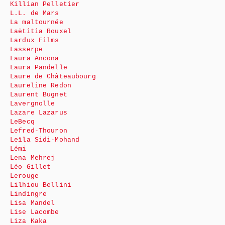
Killian Pelletier
L.L. de Mars
La maltournée
Laëtitia Rouxel
Lardux Films
Lasserpe
Laura Ancona
Laura Pandelle
Laure de Châteaubourg
Laureline Redon
Laurent Bugnet
Lavergnolle
Lazare Lazarus
LeBecq
Lefred-Thouron
Leïla Sidi-Mohand
Lémi
Lena Mehrej
Léo Gillet
Lerouge
Lilhiou Bellini
Lindingre
Lisa Mandel
Lise Lacombe
Liza Kaka