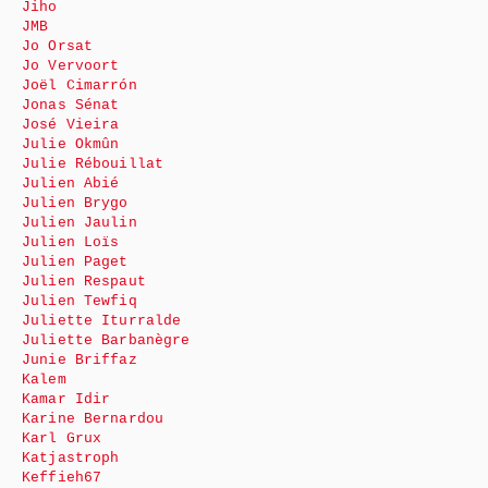
Jiho
JMB
Jo Orsat
Jo Vervoort
Joël Cimarrón
Jonas Sénat
José Vieira
Julie Okmûn
Julie Rébouillat
Julien Abié
Julien Brygo
Julien Jaulin
Julien Loïs
Julien Paget
Julien Respaut
Julien Tewfiq
Juliette Iturralde
Juliette Barbanègre
Junie Briffaz
Kalem
Kamar Idir
Karine Bernardou
Karl Grux
Katjastroph
Keffieh67