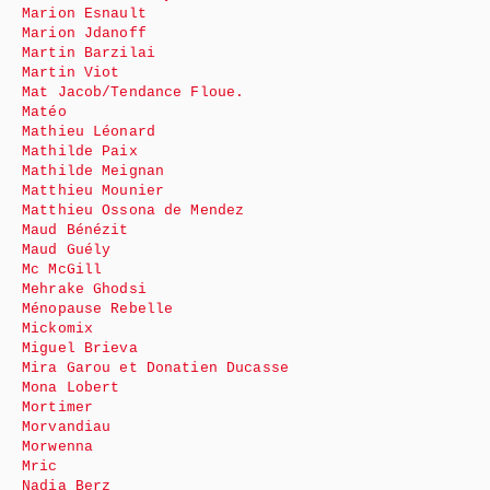
Marion Esnault
Marion Jdanoff
Martin Barzilai
Martin Viot
Mat Jacob/Tendance Floue.
Matéo
Mathieu Léonard
Mathilde Paix
Mathilde Meignan
Matthieu Mounier
Matthieu Ossona de Mendez
Maud Bénézit
Maud Guély
Mc McGill
Mehrake Ghodsi
Ménopause Rebelle
Mickomix
Miguel Brieva
Mira Garou et Donatien Ducasse
Mona Lobert
Mortimer
Morvandiau
Morwenna
Mric
Nadia Berz