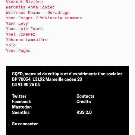
Vincent Rivière
Weronika Anna Siwiec
Wilfreed Obame – Dékadrage
Yann Forget / Wikimedia Commons
Yann Levy
Yoan-Loïc Faure
Yoel Jimenez
Yohanne Lamoulère
Yolo
Yves Pagès
CQFD, mensuel de critique et d’expérimentation sociales
BP 70054, 13192 Marseille cedex 20
04 91 90 25 04
Twitter
Contacts
Facebook
Crédits
Mastodon
Seenthis
RSS 2.0
Se connecter