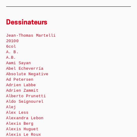
Dessinateurs
Jean-Thomas Martelli
20100
6col
A. B.
A.B.
Aami Sayan
Abel Echeverría
Absolute Negative
Ad Petersen
Adrien Labbe
Adrien Zammit
Alberto Prunetti
Aldo Seignourel
Alej
Alex Less
Alexandra Lebon
Alexis Berg
Alexis Huguet
Alexis Le Roux