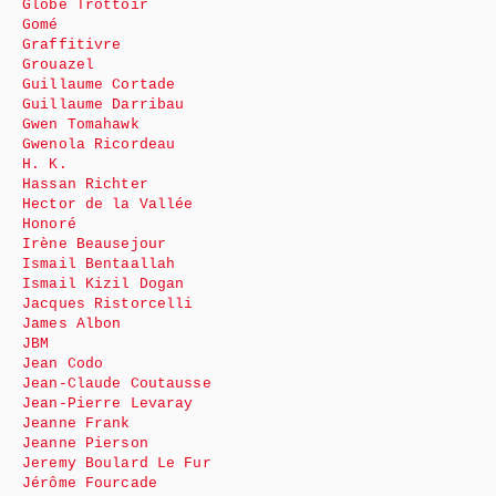
Globe Trottoir
Gomé
Graffitivre
Grouazel
Guillaume Cortade
Guillaume Darribau
Gwen Tomahawk
Gwenola Ricordeau
H. K.
Hassan Richter
Hector de la Vallée
Honoré
Irène Beausejour
Ismail Bentaallah
Ismail Kizil Dogan
Jacques Ristorcelli
James Albon
JBM
Jean Codo
Jean-Claude Coutausse
Jean-Pierre Levaray
Jeanne Frank
Jeanne Pierson
Jeremy Boulard Le Fur
Jérôme Fourcade