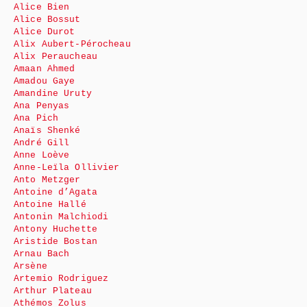
Alice Bien
Alice Bossut
Alice Durot
Alix Aubert-Pérocheau
Alix Peraucheau
Amaan Ahmed
Amadou Gaye
Amandine Uruty
Ana Penyas
Ana Pich
Anaïs Shenké
André Gill
Anne Loève
Anne-Leïla Ollivier
Anto Metzger
Antoine d’Agata
Antoine Hallé
Antonin Malchiodi
Antony Huchette
Aristide Bostan
Arnau Bach
Arsène
Artemio Rodriguez
Arthur Plateau
Athémos Zolus