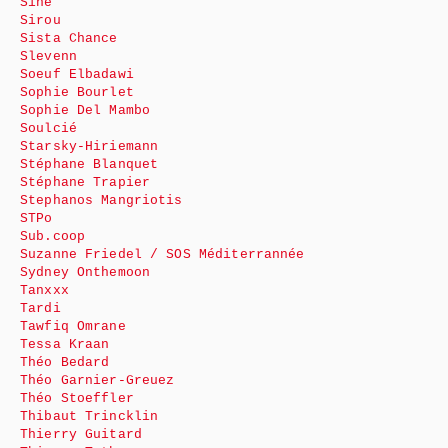
Siné
Sirou
Sista Chance
Slevenn
Soeuf Elbadawi
Sophie Bourlet
Sophie Del Mambo
Soulcié
Starsky-Hiriemann
Stéphane Blanquet
Stéphane Trapier
Stephanos Mangriotis
STPo
Sub.coop
Suzanne Friedel / SOS Méditerrannée
Sydney Onthemoon
Tanxxx
Tardi
Tawfiq Omrane
Tessa Kraan
Théo Bedard
Théo Garnier-Greuez
Théo Stoeffler
Thibaut Trincklin
Thierry Guitard