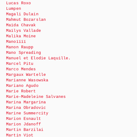
Lucas Roxo
Lumpen
Magali Dulain
Mahmut Bozarslan
Maïda Chavak
Maïlys Vallade
Malika Moine
Manoïïïï
Manon Raupp
Mano Spreading
Manuel et Elodie Laquille.
Marcel Pitu
Marco Mendes
Margaux Wartelle
Marianne Wasowska
Mariano Agudo
Marie Robert
Marie-Madeleine Salvanes
Marina Margarina
Marina Obradovic
Marine Summercity
Marion Esnault
Marion Jdanoff
Martin Barzilai
Martin Viot