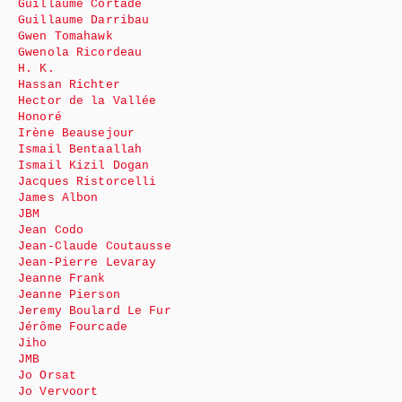
Guillaume Cortade
Guillaume Darribau
Gwen Tomahawk
Gwenola Ricordeau
H. K.
Hassan Richter
Hector de la Vallée
Honoré
Irène Beausejour
Ismail Bentaallah
Ismail Kizil Dogan
Jacques Ristorcelli
James Albon
JBM
Jean Codo
Jean-Claude Coutausse
Jean-Pierre Levaray
Jeanne Frank
Jeanne Pierson
Jeremy Boulard Le Fur
Jérôme Fourcade
Jiho
JMB
Jo Orsat
Jo Vervoort