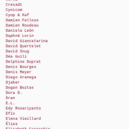
Cresadt
Cynicom
Cyop & Kaf
Damien Fellous
Damien Roudeau
Daniela León
Daphné Lorin
David Giancatarina
David Quertelet
David Snug
Déa Guili
Delphine Duprat
Denis Bourges
Denis Meyer
Diego Aranega
Djaber
Dogan Boztas
Dora D.
Dran
E.L.
Edy Rosariyanto
Efix
Elena Vieillard
Élias