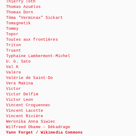
Thierry Toth
Thomas Azuélos
Thomas Dorn
Tôma "Verminax" Sickart
Tomagnetik
Tommy
Topor
Toutes aux frontières
Triton
Truant
Typhaine Lambermont-Michel
U. G. Sato
Val K
Valère
Valérie de Saint-Do
Vera Makina
Victor
Victor Delfim
Victor Leon
Vincent Croguennec
Vincent Lacotte
Vincent Rivière
Weronika Anna Siwiec
Wilfreed Obame – Dékadrage
Yann Forget / Wikimedia Commons