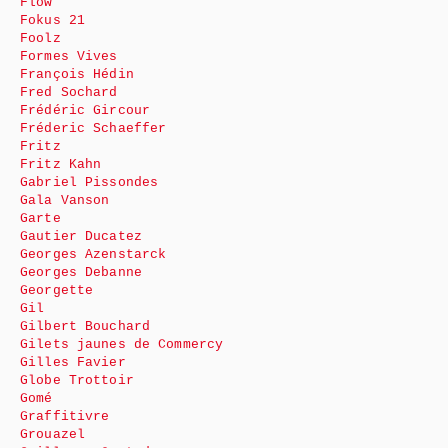
Flow
Fokus 21
Foolz
Formes Vives
François Hédin
Fred Sochard
Frédéric Gircour
Fréderic Schaeffer
Fritz
Fritz Kahn
Gabriel Pissondes
Gala Vanson
Garte
Gautier Ducatez
Georges Azenstarck
Georges Debanne
Georgette
Gil
Gilbert Bouchard
Gilets jaunes de Commercy
Gilles Favier
Globe Trottoir
Gomé
Graffitivre
Grouazel