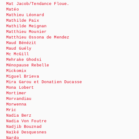
Mat Jacob/Tendance Floue.
Matéo
Mathieu Léonard
Mathilde Paix
Mathilde Meignan
Matthieu Mounier
Matthieu Ossona de Mendez
Maud Bénézit
Maud Guély
Mc McGill
Mehrake Ghodsi
Ménopause Rebelle
Mickomix
Miguel Brieva
Mira Garou et Donatien Ducasse
Mona Lobert
Mortimer
Morvandiau
Morwenna
Mric
Nadia Berz
Nadia Von Foutre
Nadjib Bouznad
Naïké Desquesnes
Nardo