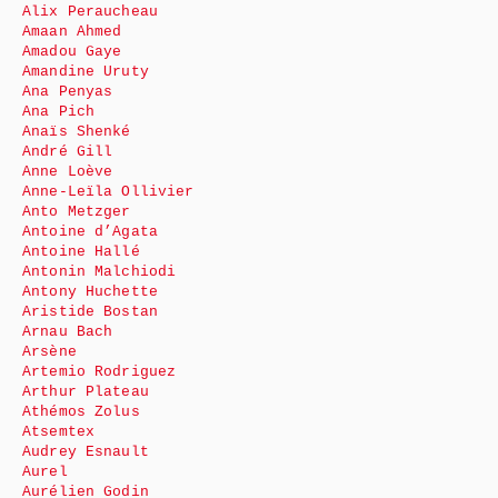
Alix Peraucheau
Amaan Ahmed
Amadou Gaye
Amandine Uruty
Ana Penyas
Ana Pich
Anaïs Shenké
André Gill
Anne Loève
Anne-Leïla Ollivier
Anto Metzger
Antoine d’Agata
Antoine Hallé
Antonin Malchiodi
Antony Huchette
Aristide Bostan
Arnau Bach
Arsène
Artemio Rodriguez
Arthur Plateau
Athémos Zolus
Atsemtex
Audrey Esnault
Aurel
Aurélien Godin