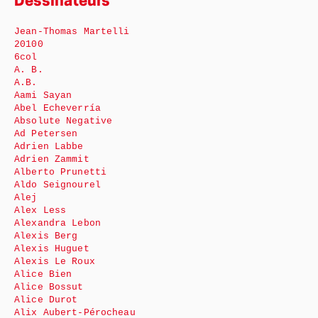
Dessinateurs
Jean-Thomas Martelli
20100
6col
A. B.
A.B.
Aami Sayan
Abel Echeverría
Absolute Negative
Ad Petersen
Adrien Labbe
Adrien Zammit
Alberto Prunetti
Aldo Seignourel
Alej
Alex Less
Alexandra Lebon
Alexis Berg
Alexis Huguet
Alexis Le Roux
Alice Bien
Alice Bossut
Alice Durot
Alix Aubert-Pérocheau