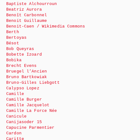
Baptiste Alchourroun
Beatriz Aurora
Benoît Carbonnel
Benoit Guillaume
Benoit-Caen / Wikimedia Commons
Berth
Bertoyas
Bésot
Bob Queyras
Bobette Izoard
Bobika
Brecht Evens
Bruegel l’Ancien
Bruno Bartkowiak
Bruno-Gilles Liebgott
Calypso Lopez
Camille
Camille Burger
Camille Jacquelot
Camille La Force Née
Canicule
Canijasoder 15
Capucine Parmentier
Cardon
Caritte