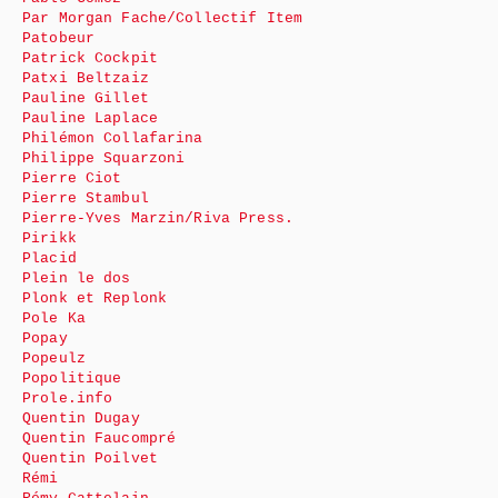
Par Morgan Fache/Collectif Item
Patobeur
Patrick Cockpit
Patxi Beltzaiz
Pauline Gillet
Pauline Laplace
Philémon Collafarina
Philippe Squarzoni
Pierre Ciot
Pierre Stambul
Pierre-Yves Marzin/Riva Press.
Pirikk
Placid
Plein le dos
Plonk et Replonk
Pole Ka
Popay
Popeulz
Popolitique
Prole.info
Quentin Dugay
Quentin Faucompré
Quentin Poilvet
Rémi