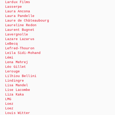
Lardux Films
Lasserpe
Laura Ancona
Laura Pandelle
Laure de Châteaubourg
Laureline Redon
Laurent Bugnet
Lavergnolle
Lazare Lazarus
LeBecq
Lefred-Thouron
Leïla Sidi-Mohand
Lémi
Lena Mehrej
Léo Gillet
Lerouge
Lilhiou Bellini
Lindingre
Lisa Mandel
Lise Lacombe
Liza Kaka
LMG
Loez
Loez
Louis Witter