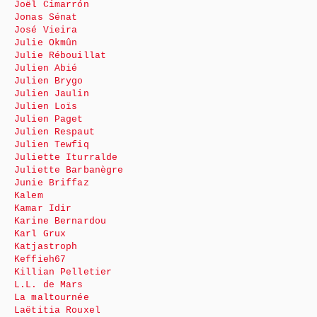
Joël Cimarrón
Jonas Sénat
José Vieira
Julie Okmûn
Julie Rébouillat
Julien Abié
Julien Brygo
Julien Jaulin
Julien Loïs
Julien Paget
Julien Respaut
Julien Tewfiq
Juliette Iturralde
Juliette Barbanègre
Junie Briffaz
Kalem
Kamar Idir
Karine Bernardou
Karl Grux
Katjastroph
Keffieh67
Killian Pelletier
L.L. de Mars
La maltournée
Laëtitia Rouxel