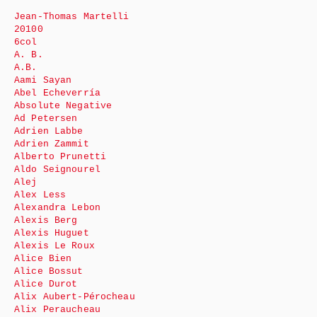
Jean-Thomas Martelli
20100
6col
A. B.
A.B.
Aami Sayan
Abel Echeverría
Absolute Negative
Ad Petersen
Adrien Labbe
Adrien Zammit
Alberto Prunetti
Aldo Seignourel
Alej
Alex Less
Alexandra Lebon
Alexis Berg
Alexis Huguet
Alexis Le Roux
Alice Bien
Alice Bossut
Alice Durot
Alix Aubert-Pérocheau
Alix Peraucheau