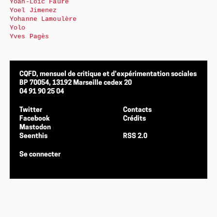
Yoan-Loïc Faure
Yoel Jimenez
Yohanne Lamoulère
Yolo
Yves Pagès
CQFD, mensuel de critique et d’expérimentation sociales
BP 70054, 13192 Marseille cedex 20
04 91 90 25 04
Twitter
Contacts
Facebook
Crédits
Mastodon
Seenthis
RSS 2.0
Se connecter