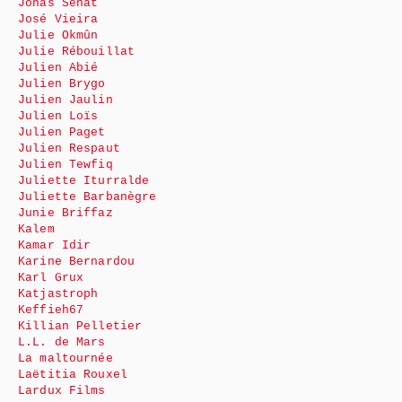
Jonas Sénat
José Vieira
Julie Okmûn
Julie Rébouillat
Julien Abié
Julien Brygo
Julien Jaulin
Julien Loïs
Julien Paget
Julien Respaut
Julien Tewfiq
Juliette Iturralde
Juliette Barbanègre
Junie Briffaz
Kalem
Kamar Idir
Karine Bernardou
Karl Grux
Katjastroph
Keffieh67
Killian Pelletier
L.L. de Mars
La maltournée
Laëtitia Rouxel
Lardux Films