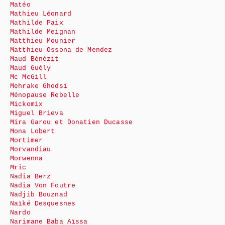
Matéo
Mathieu Léonard
Mathilde Paix
Mathilde Meignan
Matthieu Mounier
Matthieu Ossona de Mendez
Maud Bénézit
Maud Guély
Mc McGill
Mehrake Ghodsi
Ménopause Rebelle
Mickomix
Miguel Brieva
Mira Garou et Donatien Ducasse
Mona Lobert
Mortimer
Morvandiau
Morwenna
Mric
Nadia Berz
Nadia Von Foutre
Nadjib Bouznad
Naïké Desquesnes
Nardo
Narimane Baba Aïssa