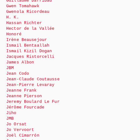
Guillaume Darribau
Gwen Tomahawk
Gwenola Ricordeau
H. K.
Hassan Richter
Hector de la Vallée
Honoré
Irène Beausejour
Ismail Bentaallah
Ismail Kizil Dogan
Jacques Ristorcelli
James Albon
JBM
Jean Codo
Jean-Claude Coutausse
Jean-Pierre Levaray
Jeanne Frank
Jeanne Pierson
Jeremy Boulard Le Fur
Jérôme Fourcade
Jiho
JMB
Jo Orsat
Jo Vervoort
Joël Cimarrón