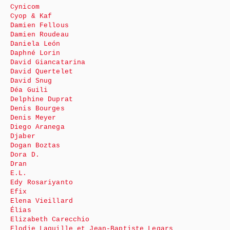
Cynicom
Cyop & Kaf
Damien Fellous
Damien Roudeau
Daniela León
Daphné Lorin
David Giancatarina
David Quertelet
David Snug
Déa Guili
Delphine Duprat
Denis Bourges
Denis Meyer
Diego Aranega
Djaber
Dogan Boztas
Dora D.
Dran
E.L.
Edy Rosariyanto
Efix
Elena Vieillard
Élias
Elizabeth Carecchio
Elodie Laquille et Jean-Baptiste Legars