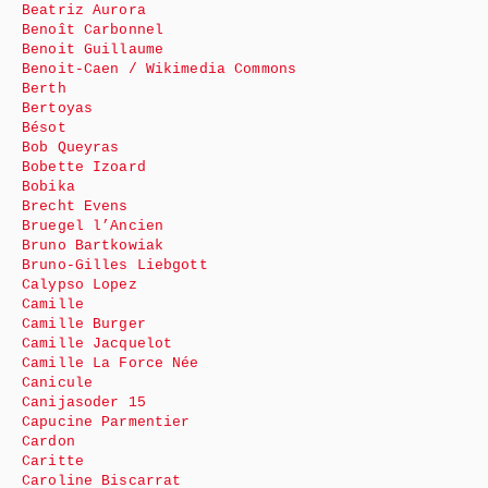
Beatriz Aurora
Benoît Carbonnel
Benoit Guillaume
Benoit-Caen / Wikimedia Commons
Berth
Bertoyas
Bésot
Bob Queyras
Bobette Izoard
Bobika
Brecht Evens
Bruegel l’Ancien
Bruno Bartkowiak
Bruno-Gilles Liebgott
Calypso Lopez
Camille
Camille Burger
Camille Jacquelot
Camille La Force Née
Canicule
Canijasoder 15
Capucine Parmentier
Cardon
Caritte
Caroline Biscarrat