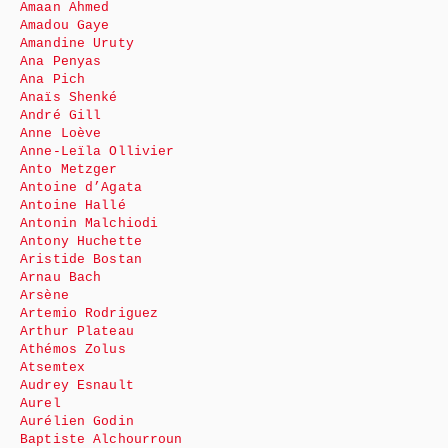
Amaan Ahmed
Amadou Gaye
Amandine Uruty
Ana Penyas
Ana Pich
Anaïs Shenké
André Gill
Anne Loève
Anne-Leïla Ollivier
Anto Metzger
Antoine d’Agata
Antoine Hallé
Antonin Malchiodi
Antony Huchette
Aristide Bostan
Arnau Bach
Arsène
Artemio Rodriguez
Arthur Plateau
Athémos Zolus
Atsemtex
Audrey Esnault
Aurel
Aurélien Godin
Baptiste Alchourroun