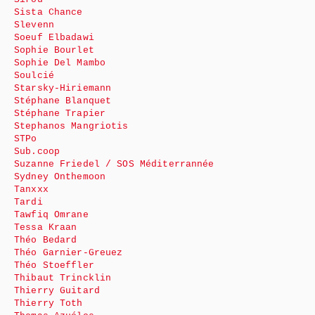
Sista Chance
Slevenn
Soeuf Elbadawi
Sophie Bourlet
Sophie Del Mambo
Soulcié
Starsky-Hiriemann
Stéphane Blanquet
Stéphane Trapier
Stephanos Mangriotis
STPo
Sub.coop
Suzanne Friedel / SOS Méditerrannée
Sydney Onthemoon
Tanxxx
Tardi
Tawfiq Omrane
Tessa Kraan
Théo Bedard
Théo Garnier-Greuez
Théo Stoeffler
Thibaut Trincklin
Thierry Guitard
Thierry Toth