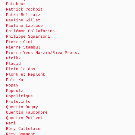
Patobeur
Patrick Cockpit
Patxi Beltzaiz
Pauline Gillet
Pauline Laplace
Philémon Collafarina
Philippe Squarzoni
Pierre Ciot
Pierre Stambul
Pierre-Yves Marzin/Riva Press.
Pirikk
Placid
Plein le dos
Plonk et Replonk
Pole Ka
Popay
Popeulz
Popolitique
Prole.info
Quentin Dugay
Quentin Faucompré
Quentin Poilvet
Rémi
Rémy Cattelain
Rémy Comment