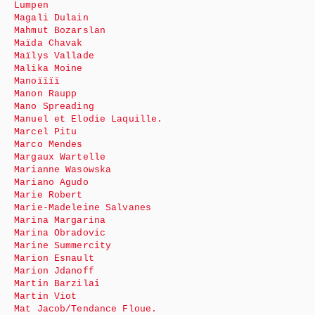
Lumpen
Magali Dulain
Mahmut Bozarslan
Maïda Chavak
Maïlys Vallade
Malika Moine
Manoïïïï
Manon Raupp
Mano Spreading
Manuel et Elodie Laquille.
Marcel Pitu
Marco Mendes
Margaux Wartelle
Marianne Wasowska
Mariano Agudo
Marie Robert
Marie-Madeleine Salvanes
Marina Margarina
Marina Obradovic
Marine Summercity
Marion Esnault
Marion Jdanoff
Martin Barzilai
Martin Viot
Mat Jacob/Tendance Floue.