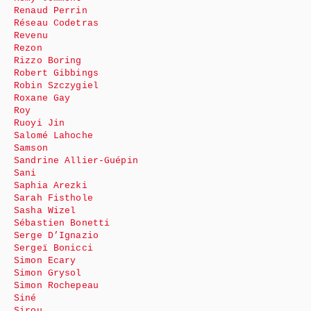
Renaud Perrin
Réseau Codetras
Revenu
Rezon
Rizzo Boring
Robert Gibbings
Robin Szczygiel
Roxane Gay
Roy
Ruoyi Jin
Salomé Lahoche
Samson
Sandrine Allier-Guépin
Sani
Saphia Arezki
Sarah Fisthole
Sasha Wizel
Sébastien Bonetti
Serge D’Ignazio
Sergeï Bonicci
Simon Ecary
Simon Grysol
Simon Rochepeau
Siné
Sirou