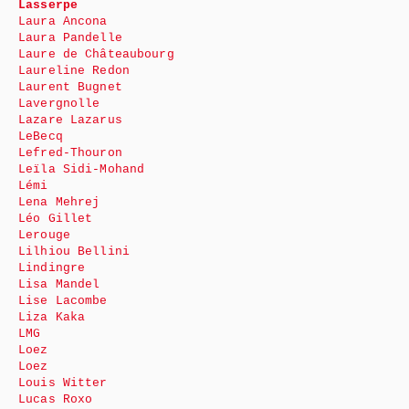
Lasserpe
Laura Ancona
Laura Pandelle
Laure de Châteaubourg
Laureline Redon
Laurent Bugnet
Lavergnolle
Lazare Lazarus
LeBecq
Lefred-Thouron
Leïla Sidi-Mohand
Lémi
Lena Mehrej
Léo Gillet
Lerouge
Lilhiou Bellini
Lindingre
Lisa Mandel
Lise Lacombe
Liza Kaka
LMG
Loez
Loez
Louis Witter
Lucas Roxo