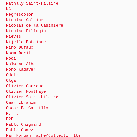
Nathaly Saint-Hilaire
NC
Negrescolor
Nicolas Caldier
Nicolas de la Casinière
Nicolas Filloqie
Nieves
Nijelle Botainne
Nino Dufaux
Noam Derit
Nodi
Nolwenn Alba
Nono Kadaver
Odeth
Olga
Olivier Garraud
Olivier Monthaye
Olivier Saint-Hilaire
Omar Ibrahim
Oscar B. Castillo
P. F.
P2P
Pablo Chignard
Pablo Gomez
Par Morgan Fache/Collectif Item