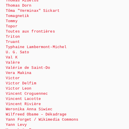
Thomas Azuélos
Thomas Dorn
Tôma "Verminax" Sickart
Tomagnetik
Tommy
Topor
Toutes aux frontières
Triton
Truant
Typhaine Lambermont-Michel
U. G. Sato
Val K
Valère
Valérie de Saint-Do
Vera Makina
Victor
Victor Delfim
Victor Leon
Vincent Croguennec
Vincent Lacotte
Vincent Rivière
Weronika Anna Siwiec
Wilfreed Obame – Dékadrage
Yann Forget / Wikimedia Commons
Yann Levy