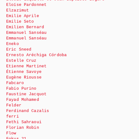
Eloïse Pardonnet
Elzazimut
Emilie Aprile
Emilie Seto
Emilien Bernard
Emmanuel Sanséau
Emmanuel Sanséau
Eneko
Eric Sneed
Ernesto Aréchiga Córdoba
Estelle Cruz
Etienne Martinet
Étienne Savoye
Eugène Riousse
Fabcaro
Fabio Purino
Faustine Jacquot
Fayad Mohamed
Felder
Ferdinand Cazalis
ferri
Fethi Sahraoui
Florian Robin
Flow
Fokus 21