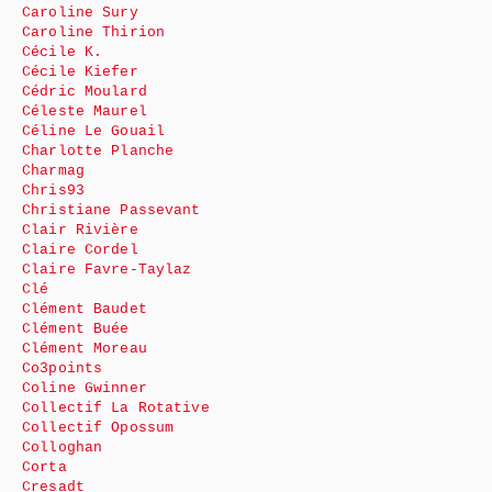
Caroline Sury
Caroline Thirion
Cécile K.
Cécile Kiefer
Cédric Moulard
Céleste Maurel
Céline Le Gouail
Charlotte Planche
Charmag
Chris93
Christiane Passevant
Clair Rivière
Claire Cordel
Claire Favre-Taylaz
Clé
Clément Baudet
Clément Buée
Clément Moreau
Co3points
Coline Gwinner
Collectif La Rotative
Collectif Opossum
Colloghan
Corta
Cresadt