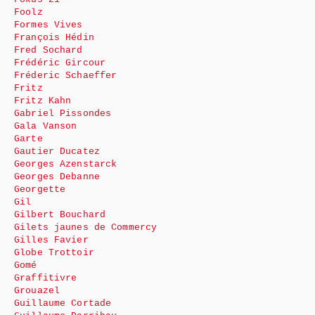
Foolz
Formes Vives
François Hédin
Fred Sochard
Frédéric Gircour
Fréderic Schaeffer
Fritz
Fritz Kahn
Gabriel Pissondes
Gala Vanson
Garte
Gautier Ducatez
Georges Azenstarck
Georges Debanne
Georgette
Gil
Gilbert Bouchard
Gilets jaunes de Commercy
Gilles Favier
Globe Trottoir
Gomé
Graffitivre
Grouazel
Guillaume Cortade