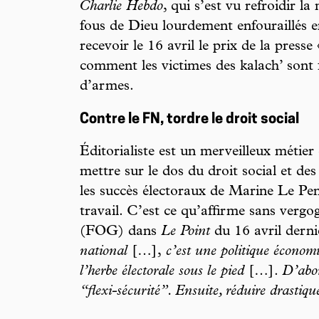
Charlie Hebdo
, qui s’est vu refroidir l
fous de Dieu lourdement enfouraillés en
recevoir le 16 avril le prix de la press
comment les victimes des kalach’ sont 
d’armes.
Contre le FN, tordre le droit social
Éditorialiste est un merveilleux métier
mettre sur le dos du droit social et d
les succès électoraux de Marine Le Pen
travail. C’est ce qu’affirme sans verg
(FOG) dans
Le Point
du 16 avril derni
national
[…],
c’est une politique économi
l’herbe électorale sous le pied
[…].
D’abor
“flexi-sécurité”. Ensuite, réduire drastiq