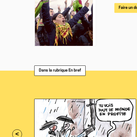
Faire un d
Dans la rubrique En bref
<