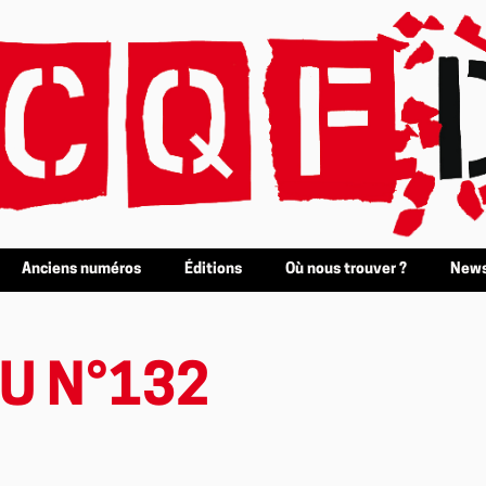
Anciens numéros
Éditions
Où nous trouver ?
News
U N°132