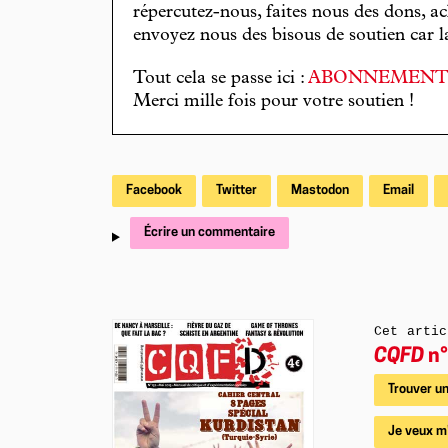
répercutez-nous, faites nous des dons, ac
envoyez nous des bisous de soutien car la 
Tout cela se passe ici :
ABONNEMEN
Merci mille fois pour votre soutien !
Facebook
Twitter
Mastodon
Email
Écrire un commentaire
Cet artic
CQFD
n°
Trouver un
Je veux m