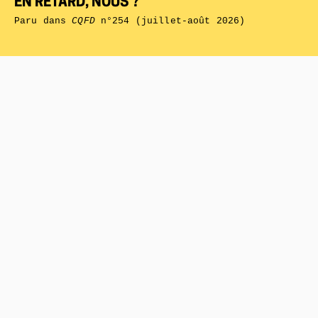
EN RETARD, NOUS ?
Paru dans
CQFD
n°254 (juillet-août 2026)