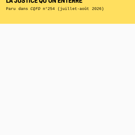
LA JUSTICE QU’ON ENTERRE
Paru dans
CQFD
n°254 (juillet-août 2026)