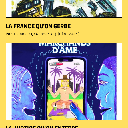
LA FRANCE QU’ON GERBE
Paru dans
CQFD
n°253 (juin 2026)