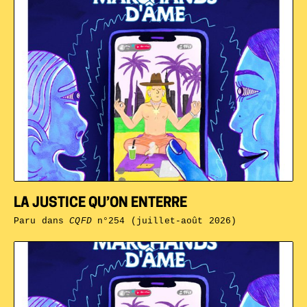
LA JUSTICE QU’ON ENTERRE
Paru dans
CQFD
n°254 (juillet-août 2026)