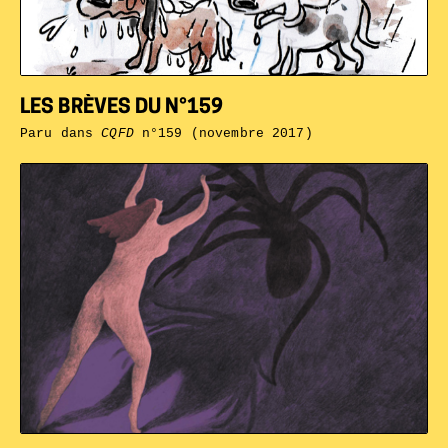
LES BRÈVES DU N°159
Paru dans
CQFD
n°159 (novembre 2017)