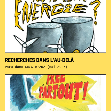
RECHERCHES DANS L’AU-DELÀ
Paru dans
CQFD
n°252 (mai 2026)