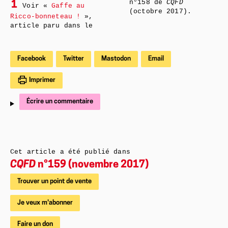
n°158 de
CQFD
1
Voir «
Gaffe au
(octobre 2017).
Ricco-bonneteau !
»,
article paru dans le
Facebook
Twitter
Mastodon
Email
Imprimer
Écrire un commentaire
Cet article a été publié dans
CQFD
n°159 (novembre 2017)
Trouver un point de vente
Je veux m'abonner
Faire un don