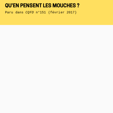
QU’EN PENSENT LES MOUCHES ?
Paru dans
CQFD
n°151 (février 2017)