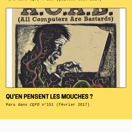
QU’EN PENSENT LES MOUCHES ?
Paru dans
CQFD
n°151 (février 2017)