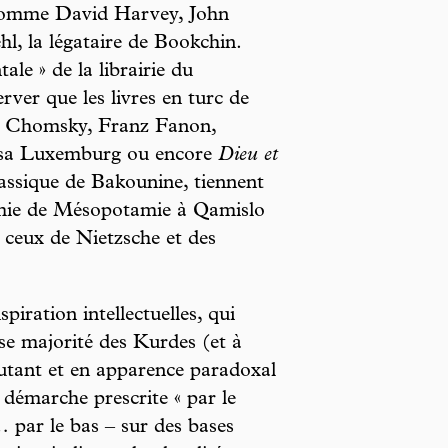
e comme David Harvey, John
l, la légataire de Bookchin.
ale » de la librairie du
ver que les livres en turc de
am Chomsky, Franz Fanon,
osa Luxemburg ou encore
Dieu et
classique de Bakounine, tiennent
mie de Mésopotamie à Qamislo
t ceux de Nietzsche et des
piration intellectuelles, qui
e majorité des Kurdes (et à
routant et en apparence paradoxal
 démarche prescrite « par le
… par le bas – sur des bases