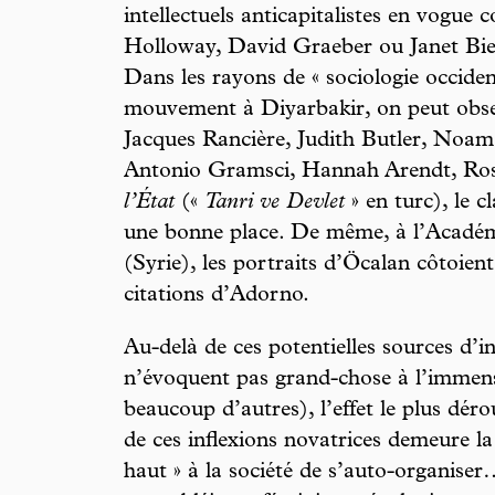
intellectuels anticapitalistes en vogu
Holloway, David Graeber ou Janet Bieh
Dans les rayons de « sociologie occident
mouvement à Diyarbakir, on peut obser
Jacques Rancière, Judith Butler, No
Antonio Gramsci, Hannah Arendt, R
l’État
(«
Tanri ve Devlet
» en turc), le 
une bonne place. De même, à l’Acadé
(Syrie), les portraits d’Öcalan côtoien
citations d’Adorno.
Au-delà de ces potentielles sources d’ins
n’évoquent pas grand-chose à l’immens
beaucoup d’autres), l’effet le plus dé
de ces inflexions novatrices demeure la
haut » à la société de s’auto-organiser