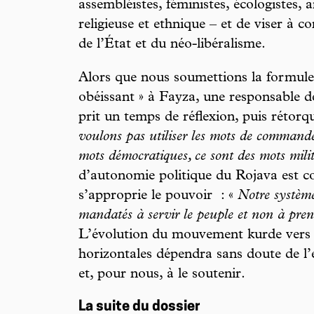
assembléistes, féministes, écologistes, an
religieuse et ethnique – et de viser à c
de l’État et du néo-libéralisme.
Alors que nous soumettions la formul
obéissant » à Fayza, une responsable d
prit un temps de réflexion, puis rétorq
voulons pas utiliser les mots de commande
mots démocratiques, ce sont des mots milit
d’autonomie politique du Rojava est c
s’approprie le pouvoir : «
Notre système
mandatés à servir le peuple et non à pre
L’évolution du mouvement kurde vers d
horizontales dépendra sans doute de l’e
et, pour nous, à le soutenir.
La suite du dossier