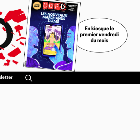
En kiosque le
premier vendredi
du mois
letter