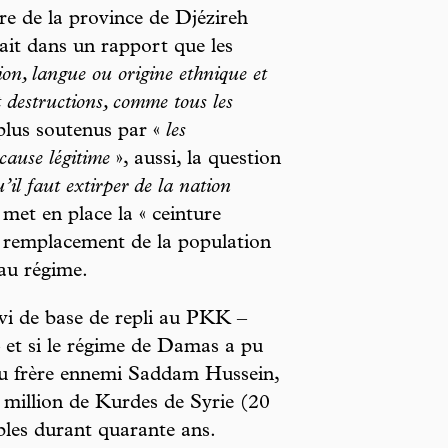
aire de la province de Djézireh
vait dans un rapport que les
tion, langue ou origine ethnique et
t destructions, comme tous les
plus soutenus par «
les
 cause légitime
», aussi, la question
il faut extirper de la nation
 met en place la « ceinture
n remplacement de la population
au régime.
ervi de base de repli au PKK –
 et si le régime de Damas a pu
 du frère ennemi Saddam Hussein,
7 million de Kurdes de Syrie (20
bles durant quarante ans.