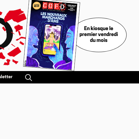
En kiosque le
premier vendredi
du mois
letter