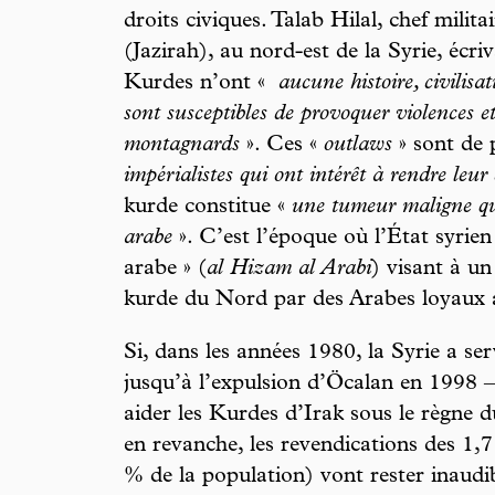
droits civiques. Talab Hilal, chef milit
(Jazirah), au nord-est de la Syrie, écri
Kurdes n’ont «
aucune histoire, civilisa
sont susceptibles de provoquer violences e
montagnards
». Ces «
outlaws
» sont de 
impérialistes qui ont intérêt à rendre leur
kurde constitue «
une tumeur maligne qu’
arabe
». C’est l’époque où l’État syrien
arabe » (
al Hizam al Arabi
) visant à u
kurde du Nord par des Arabes loyaux 
Si, dans les années 1980, la Syrie a s
jusqu’à l’expulsion d’Öcalan en 1998 –
aider les Kurdes d’Irak sous le règne
en revanche, les revendications des 1,
% de la population) vont rester inaudi