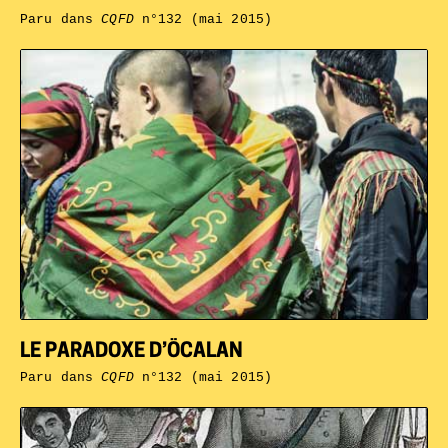
Paru dans
CQFD
n°132 (mai 2015)
LE PARADOXE D’ÖCALAN
Paru dans
CQFD
n°132 (mai 2015)