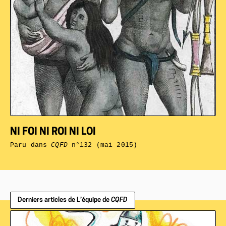
NI FOI NI ROI NI LOI
Paru dans
CQFD
n°132 (mai 2015)
Derniers articles de L’équipe de
CQFD