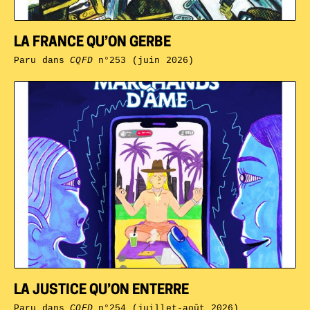
LA FRANCE QU’ON GERBE
Paru dans
CQFD
n°253 (juin 2026)
LA JUSTICE QU’ON ENTERRE
Paru dans
CQFD
n°254 (juillet-août 2026)