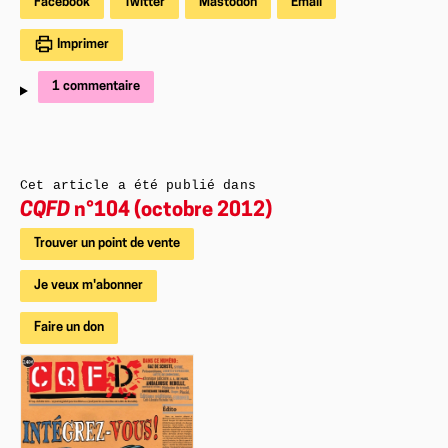
Facebook
Twitter
Mastodon
Email
Imprimer
1 commentaire
Cet article a été publié dans
CQFD
n°104 (octobre 2012)
Trouver un point de vente
Je veux m'abonner
Faire un don