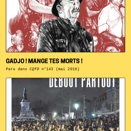
GADJO ! MANGE TES MORTS !
Paru dans
CQFD
n°143 (mai 2016)