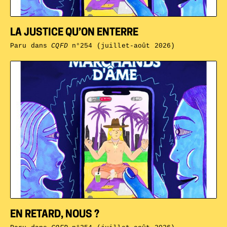
LA JUSTICE QU’ON ENTERRE
Paru dans
CQFD
n°254 (juillet-août 2026)
EN RETARD, NOUS ?