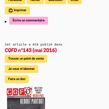
Facebook
Twitter
Mastodon
Email
Imprimer
Écrire un commentaire
Cet article a été publié dans
CQFD
n°143 (mai 2016)
Trouver un point de vente
Je veux m'abonner
Faire un don