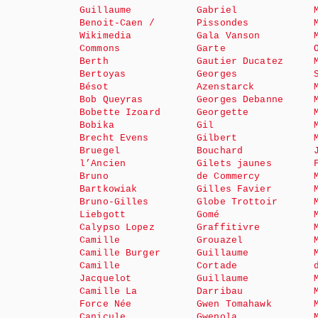
Guillaume
Gabriel
Benoit-Caen /
Pissondes
Wikimedia
Gala Vanson
Commons
Garte
Berth
Gautier Ducatez
Bertoyas
Georges
Bésot
Azenstarck
Bob Queyras
Georges Debanne
Bobette Izoard
Georgette
Bobika
Gil
Brecht Evens
Gilbert
Bruegel
Bouchard
l’Ancien
Gilets jaunes
Bruno
de Commercy
Bartkowiak
Gilles Favier
Bruno-Gilles
Globe Trottoir
Liebgott
Gomé
Calypso Lopez
Graffitivre
Camille
Grouazel
Camille Burger
Guillaume
Camille
Cortade
Jacquelot
Guillaume
Camille La
Darribau
Force Née
Gwen Tomahawk
Canicule
Gwenola