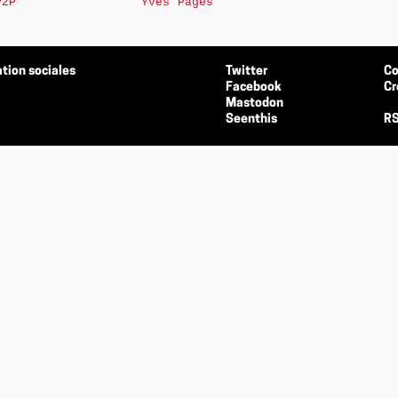
P2P
Yves Pagès
tion sociales
Twitter
Co
Facebook
Cr
Mastodon
Seenthis
RS