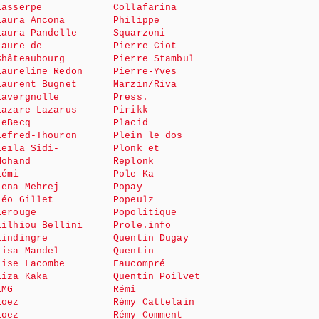
Lasserpe
Collafarina
Laura Ancona
Philippe
Laura Pandelle
Squarzoni
Laure de
Pierre Ciot
Châteaubourg
Pierre Stambul
Laureline Redon
Pierre-Yves
Laurent Bugnet
Marzin/Riva
Lavergnolle
Press.
Lazare Lazarus
Pirikk
LeBecq
Placid
Lefred-Thouron
Plein le dos
Leïla Sidi-
Plonk et
Mohand
Replonk
Lémi
Pole Ka
Lena Mehrej
Popay
Léo Gillet
Popeulz
Lerouge
Popolitique
Lilhiou Bellini
Prole.info
Lindingre
Quentin Dugay
Lisa Mandel
Quentin
Lise Lacombe
Faucompré
Liza Kaka
Quentin Poilvet
LMG
Rémi
Loez
Rémy Cattelain
Loez
Rémy Comment