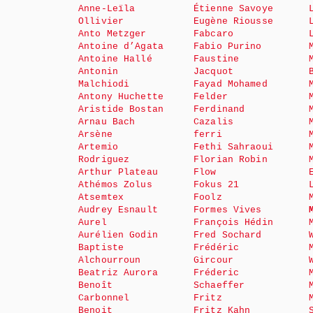
Anne-Leïla
Étienne Savoye
Ollivier
Eugène Riousse
Anto Metzger
Fabcaro
Antoine d’Agata
Fabio Purino
Antoine Hallé
Faustine
Antonin
Jacquot
Malchiodi
Fayad Mohamed
Antony Huchette
Felder
Aristide Bostan
Ferdinand
Arnau Bach
Cazalis
Arsène
ferri
Artemio
Fethi Sahraoui
Rodriguez
Florian Robin
Arthur Plateau
Flow
Athémos Zolus
Fokus 21
Atsemtex
Foolz
Audrey Esnault
Formes Vives
Aurel
François Hédin
Aurélien Godin
Fred Sochard
Baptiste
Frédéric
Alchourroun
Gircour
Beatriz Aurora
Fréderic
Benoît
Schaeffer
Carbonnel
Fritz
Benoit
Fritz Kahn