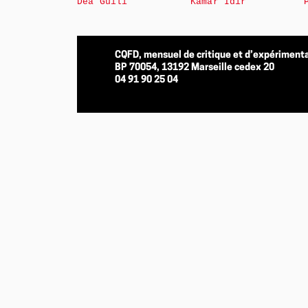
Déa Guili
Kamar Idir
CQFD, mensuel de critique et d’expérimenta
BP 70054, 13192 Marseille cedex 20
04 91 90 25 04