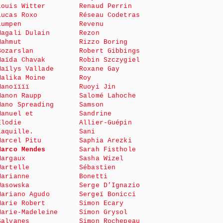
Louis Witter
Renaud Perrin
Lucas Roxo
Réseau Codetras
Lumpen
Revenu
Magali Dulain
Rezon
Mahmut
Rizzo Boring
Bozarslan
Robert Gibbings
Maïda Chavak
Robin Szczygiel
Maïlys Vallade
Roxane Gay
Malika Moine
Roy
Manoïïïï
Ruoyi Jin
Manon Raupp
Salomé Lahoche
Mano Spreading
Samson
Manuel et
Sandrine
Elodie
Allier-Guépin
Laquille.
Sani
Marcel Pitu
Saphia Arezki
Marco Mendes
Sarah Fisthole
Margaux
Sasha Wizel
Wartelle
Sébastien
Marianne
Bonetti
Wasowska
Serge D’Ignazio
Mariano Agudo
Sergeï Bonicci
Marie Robert
Simon Ecary
Marie-Madeleine
Simon Grysol
Salvanes
Simon Rochepeau