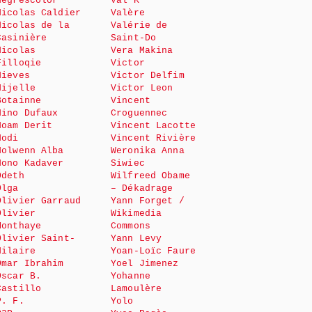
Negrescolor
Val K
Nicolas Caldier
Valère
Nicolas de la
Valérie de
Casinière
Saint-Do
Nicolas
Vera Makina
Filloqie
Victor
Nieves
Victor Delfim
Nijelle
Victor Leon
Botainne
Vincent
Nino Dufaux
Croguennec
Noam Derit
Vincent Lacotte
Nodi
Vincent Rivière
Nolwenn Alba
Weronika Anna
Nono Kadaver
Siwiec
Odeth
Wilfreed Obame
Olga
– Dékadrage
Olivier Garraud
Yann Forget /
Olivier
Wikimedia
Monthaye
Commons
Olivier Saint-
Yann Levy
Hilaire
Yoan-Loïc Faure
Omar Ibrahim
Yoel Jimenez
Oscar B.
Yohanne
Castillo
Lamoulère
P. F.
Yolo