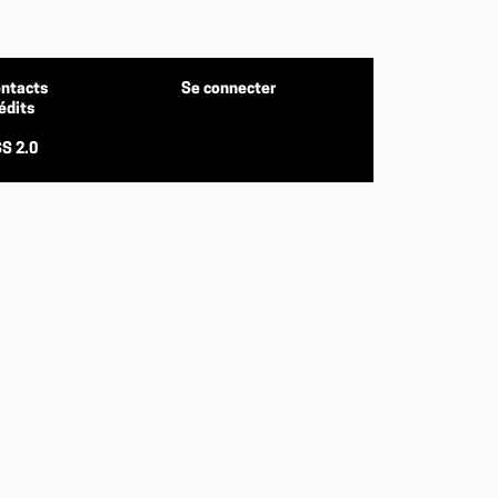
ntacts
Se connecter
édits
S 2.0