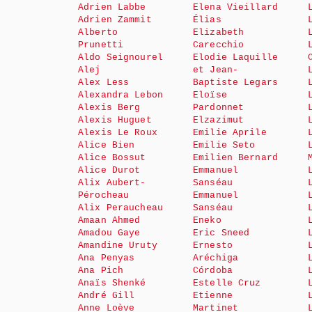
Adrien Labbe
Elena Vieillard
Adrien Zammit
Élias
Alberto
Elizabeth
Prunetti
Carecchio
Aldo Seignourel
Elodie Laquille
Alej
et Jean-
Alex Less
Baptiste Legars
Alexandra Lebon
Eloïse
Alexis Berg
Pardonnet
Alexis Huguet
Elzazimut
Alexis Le Roux
Emilie Aprile
Alice Bien
Emilie Seto
Alice Bossut
Emilien Bernard
Alice Durot
Emmanuel
Alix Aubert-
Sanséau
Pérocheau
Emmanuel
Alix Peraucheau
Sanséau
Amaan Ahmed
Eneko
Amadou Gaye
Eric Sneed
Amandine Uruty
Ernesto
Ana Penyas
Aréchiga
Ana Pich
Córdoba
Anaïs Shenké
Estelle Cruz
André Gill
Etienne
Anne Loève
Martinet