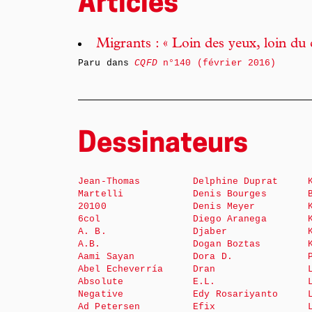
Articles
Migrants : « Loin des yeux, loin du
Paru dans
CQFD
n°140 (février 2016)
Dessinateurs
Jean-Thomas
Delphine Duprat
Martelli
Denis Bourges
20100
Denis Meyer
6col
Diego Aranega
A. B.
Djaber
A.B.
Dogan Boztas
Aami Sayan
Dora D.
Abel Echeverría
Dran
Absolute
E.L.
Negative
Edy Rosariyanto
Ad Petersen
Efix