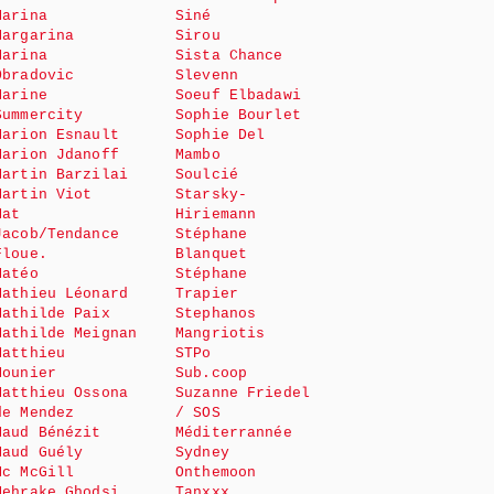
Marina
Siné
Margarina
Sirou
Marina
Sista Chance
Obradovic
Slevenn
Marine
Soeuf Elbadawi
Summercity
Sophie Bourlet
Marion Esnault
Sophie Del
Marion Jdanoff
Mambo
Martin Barzilai
Soulcié
Martin Viot
Starsky-
Mat
Hiriemann
Jacob/Tendance
Stéphane
Floue.
Blanquet
Matéo
Stéphane
Mathieu Léonard
Trapier
Mathilde Paix
Stephanos
Mathilde Meignan
Mangriotis
Matthieu
STPo
Mounier
Sub.coop
Matthieu Ossona
Suzanne Friedel
de Mendez
/ SOS
Maud Bénézit
Méditerrannée
Maud Guély
Sydney
Mc McGill
Onthemoon
Mehrake Ghodsi
Tanxxx