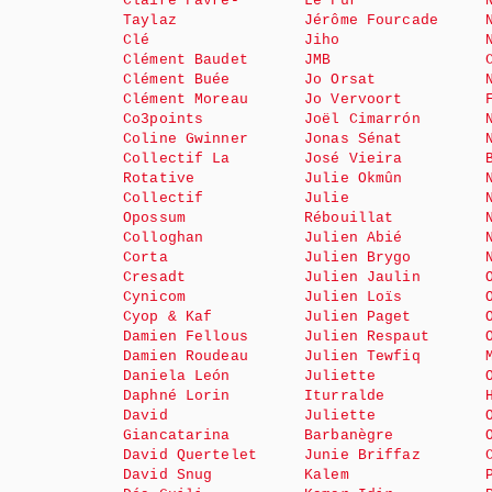
Claire Favre-
Le Fur
Taylaz
Jérôme Fourcade
Clé
Jiho
Clément Baudet
JMB
Clément Buée
Jo Orsat
Clément Moreau
Jo Vervoort
Co3points
Joël Cimarrón
Coline Gwinner
Jonas Sénat
Collectif La
José Vieira
Rotative
Julie Okmûn
Collectif
Julie
Opossum
Rébouillat
Colloghan
Julien Abié
Corta
Julien Brygo
Cresadt
Julien Jaulin
Cynicom
Julien Loïs
Cyop & Kaf
Julien Paget
Damien Fellous
Julien Respaut
Damien Roudeau
Julien Tewfiq
Daniela León
Juliette
Daphné Lorin
Iturralde
David
Juliette
Giancatarina
Barbanègre
David Quertelet
Junie Briffaz
David Snug
Kalem