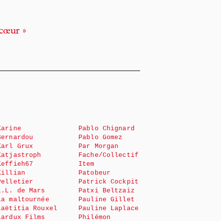
 cœur »
Karine
Pablo Chignard
Bernardou
Pablo Gomez
Karl Grux
Par Morgan
Katjastroph
Fache/Collectif
Keffieh67
Item
Killian
Patobeur
Pelletier
Patrick Cockpit
L.L. de Mars
Patxi Beltzaiz
La maltournée
Pauline Gillet
Laëtitia Rouxel
Pauline Laplace
Lardux Films
Philémon