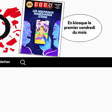
En kiosque le
premier vendredi
du mois
letter