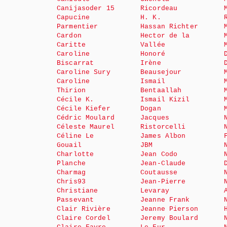
Canijasoder 15
Ricordeau
Capucine
H. K.
Parmentier
Hassan Richter
Cardon
Hector de la
Caritte
Vallée
Caroline
Honoré
Biscarrat
Irène
Caroline Sury
Beausejour
Caroline
Ismail
Thirion
Bentaallah
Cécile K.
Ismail Kizil
Cécile Kiefer
Dogan
Cédric Moulard
Jacques
Céleste Maurel
Ristorcelli
Céline Le
James Albon
Gouail
JBM
Charlotte
Jean Codo
Planche
Jean-Claude
Charmag
Coutausse
Chris93
Jean-Pierre
Christiane
Levaray
Passevant
Jeanne Frank
Clair Rivière
Jeanne Pierson
Claire Cordel
Jeremy Boulard