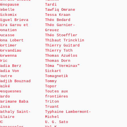
Ménopause
Tardi
Rebelle
Tawfiq Omrane
Mickomix
Tessa Kraan
Miguel Brieva
Théo Bedard
Mira Garou et
Théo Garnier-
Donatien
Greuez
Ducasse
Théo Stoeffler
Mona Lobert
Thibaut Trincklin
Mortimer
Thierry Guitard
Morvandiau
Thierry Toth
Morwenna
Thomas Azuélos
Mric
Thomas Dorn
Nadia Berz
Tôma "Verminax"
Nadia Von
Sickart
Foutre
Tomagnetik
Nadjib Bouznad
Tommy
Naïké
Topor
Desquesnes
Toutes aux
Nardo
frontières
Narimane Baba
Triton
Aïssa
Truant
Nathaly Saint-
Typhaine Lambermont-
Hilaire
Michel
NC
U. G. Sato