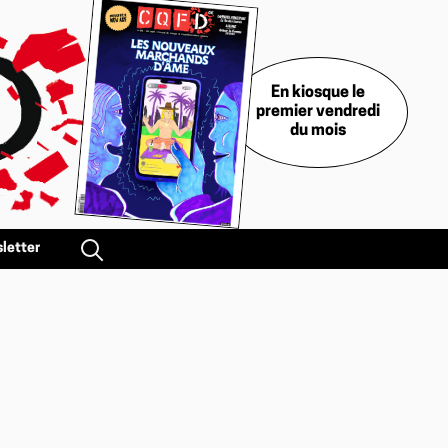
En kiosque le
premier vendredi
du mois
letter