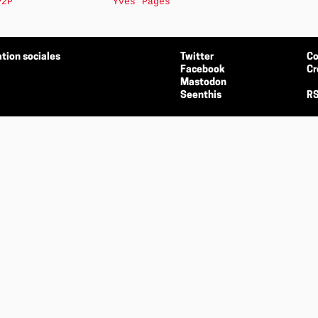
P2P
Yves Pagès
tion sociales
Twitter
Co
Facebook
Cr
Mastodon
Seenthis
RS