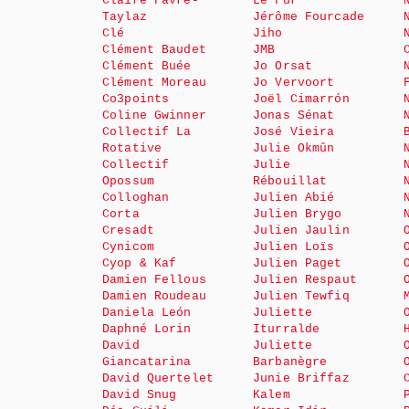
Claire Favre-
Le Fur
Taylaz
Jérôme Fourcade
Clé
Jiho
Clément Baudet
JMB
Clément Buée
Jo Orsat
Clément Moreau
Jo Vervoort
Co3points
Joël Cimarrón
Coline Gwinner
Jonas Sénat
Collectif La
José Vieira
Rotative
Julie Okmûn
Collectif
Julie
Opossum
Rébouillat
Colloghan
Julien Abié
Corta
Julien Brygo
Cresadt
Julien Jaulin
Cynicom
Julien Loïs
Cyop & Kaf
Julien Paget
Damien Fellous
Julien Respaut
Damien Roudeau
Julien Tewfiq
Daniela León
Juliette
Daphné Lorin
Iturralde
David
Juliette
Giancatarina
Barbanègre
David Quertelet
Junie Briffaz
David Snug
Kalem