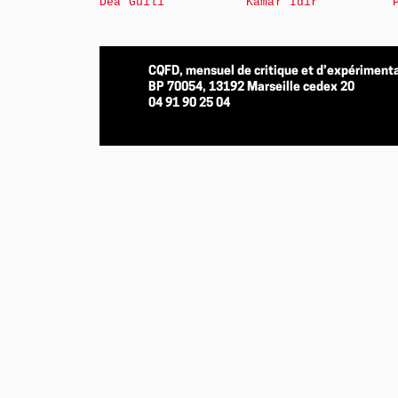
Déa Guili
Kamar Idir
CQFD, mensuel de critique et d’expérimenta
BP 70054, 13192 Marseille cedex 20
04 91 90 25 04