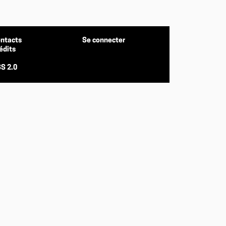
ntacts
Se connecter
édits
S 2.0