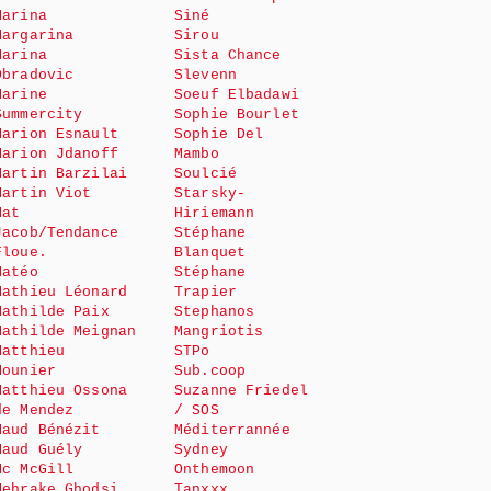
Marina
Siné
Margarina
Sirou
Marina
Sista Chance
Obradovic
Slevenn
Marine
Soeuf Elbadawi
Summercity
Sophie Bourlet
Marion Esnault
Sophie Del
Marion Jdanoff
Mambo
Martin Barzilai
Soulcié
Martin Viot
Starsky-
Mat
Hiriemann
Jacob/Tendance
Stéphane
Floue.
Blanquet
Matéo
Stéphane
Mathieu Léonard
Trapier
Mathilde Paix
Stephanos
Mathilde Meignan
Mangriotis
Matthieu
STPo
Mounier
Sub.coop
Matthieu Ossona
Suzanne Friedel
de Mendez
/ SOS
Maud Bénézit
Méditerrannée
Maud Guély
Sydney
Mc McGill
Onthemoon
Mehrake Ghodsi
Tanxxx