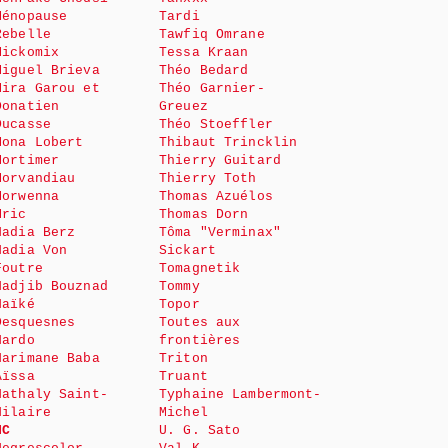
Ménopause
Tardi
Rebelle
Tawfiq Omrane
Mickomix
Tessa Kraan
Miguel Brieva
Théo Bedard
Mira Garou et
Théo Garnier-
Donatien
Greuez
Ducasse
Théo Stoeffler
Mona Lobert
Thibaut Trincklin
Mortimer
Thierry Guitard
Morvandiau
Thierry Toth
Morwenna
Thomas Azuélos
Mric
Thomas Dorn
Nadia Berz
Tôma "Verminax"
Nadia Von
Sickart
Foutre
Tomagnetik
Nadjib Bouznad
Tommy
Naïké
Topor
Desquesnes
Toutes aux
Nardo
frontières
Narimane Baba
Triton
Aïssa
Truant
Nathaly Saint-
Typhaine Lambermont-
Hilaire
Michel
NC
U. G. Sato