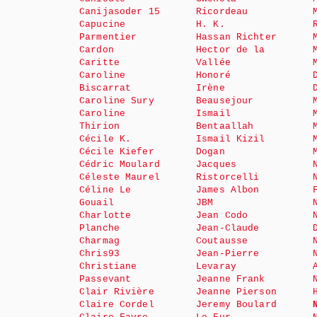
Canijasoder 15
Ricordeau
Capucine
H. K.
Parmentier
Hassan Richter
Cardon
Hector de la
Caritte
Vallée
Caroline
Honoré
Biscarrat
Irène
Caroline Sury
Beausejour
Caroline
Ismail
Thirion
Bentaallah
Cécile K.
Ismail Kizil
Cécile Kiefer
Dogan
Cédric Moulard
Jacques
Céleste Maurel
Ristorcelli
Céline Le
James Albon
Gouail
JBM
Charlotte
Jean Codo
Planche
Jean-Claude
Charmag
Coutausse
Chris93
Jean-Pierre
Christiane
Levaray
Passevant
Jeanne Frank
Clair Rivière
Jeanne Pierson
Claire Cordel
Jeremy Boulard