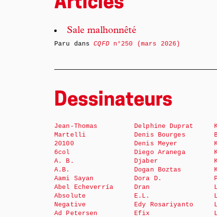
Articles
Sale malhonnêté
Paru dans
CQFD
n°250 (mars 2026)
Dessinateurs
Jean-Thomas
Delphine Duprat
Martelli
Denis Bourges
20100
Denis Meyer
6col
Diego Aranega
A. B.
Djaber
A.B.
Dogan Boztas
Aami Sayan
Dora D.
Abel Echeverría
Dran
Absolute
E.L.
Negative
Edy Rosariyanto
Ad Petersen
Efix