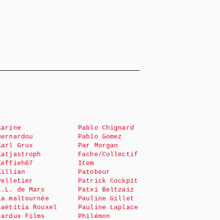
Karine
Pablo Chignard
Bernardou
Pablo Gomez
Karl Grux
Par Morgan
Katjastroph
Fache/Collectif
Keffieh67
Item
Killian
Patobeur
Pelletier
Patrick Cockpit
L.L. de Mars
Patxi Beltzaiz
La maltournée
Pauline Gillet
Laëtitia Rouxel
Pauline Laplace
Lardux Films
Philémon