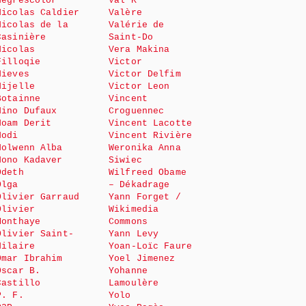
Negrescolor
Val K
Nicolas Caldier
Valère
Nicolas de la
Valérie de
Casinière
Saint-Do
Nicolas
Vera Makina
Filloqie
Victor
Nieves
Victor Delfim
Nijelle
Victor Leon
Botainne
Vincent
Nino Dufaux
Croguennec
Noam Derit
Vincent Lacotte
Nodi
Vincent Rivière
Nolwenn Alba
Weronika Anna
Nono Kadaver
Siwiec
Odeth
Wilfreed Obame
Olga
– Dékadrage
Olivier Garraud
Yann Forget /
Olivier
Wikimedia
Monthaye
Commons
Olivier Saint-
Yann Levy
Hilaire
Yoan-Loïc Faure
Omar Ibrahim
Yoel Jimenez
Oscar B.
Yohanne
Castillo
Lamoulère
P. F.
Yolo