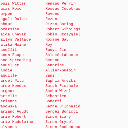
Louis Witter
Renaud Perrin
Lucas Roxo
Réseau Codetras
Lumpen
Revenu
Magali Dulain
Rezon
Mahmut
Rizzo Boring
Bozarslan
Robert Gibbings
Maïda Chavak
Robin Szczygiel
Maïlys Vallade
Roxane Gay
Malika Moine
Roy
Manoïïïï
Ruoyi Jin
Manon Raupp
Salomé Lahoche
Mano Spreading
Samson
Manuel et
Sandrine
Elodie
Allier-Guépin
Laquille.
Sani
Marcel Pitu
Saphia Arezki
Marco Mendes
Sarah Fisthole
Margaux
Sasha Wizel
Wartelle
Sébastien
Marianne
Bonetti
Wasowska
Serge D’Ignazio
Mariano Agudo
Sergeï Bonicci
Marie Robert
Simon Ecary
Marie-Madeleine
Simon Grysol
Salvanes
Simon Rochepeau