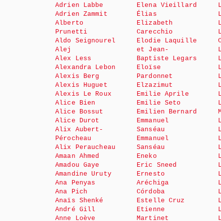
Adrien Labbe
Elena Vieillard
Adrien Zammit
Élias
Alberto
Elizabeth
Prunetti
Carecchio
Aldo Seignourel
Elodie Laquille
Alej
et Jean-
Alex Less
Baptiste Legars
Alexandra Lebon
Eloïse
Alexis Berg
Pardonnet
Alexis Huguet
Elzazimut
Alexis Le Roux
Emilie Aprile
Alice Bien
Emilie Seto
Alice Bossut
Emilien Bernard
Alice Durot
Emmanuel
Alix Aubert-
Sanséau
Pérocheau
Emmanuel
Alix Peraucheau
Sanséau
Amaan Ahmed
Eneko
Amadou Gaye
Eric Sneed
Amandine Uruty
Ernesto
Ana Penyas
Aréchiga
Ana Pich
Córdoba
Anaïs Shenké
Estelle Cruz
André Gill
Etienne
Anne Loève
Martinet