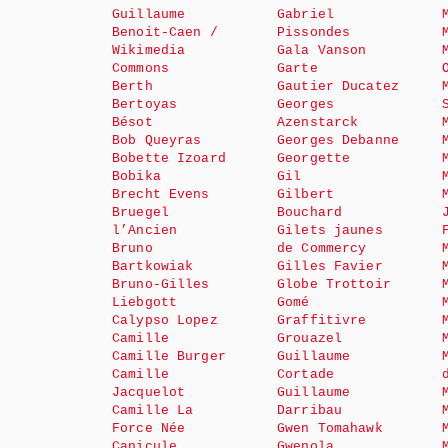
Guillaume
Gabriel
Benoit-Caen /
Pissondes
Wikimedia
Gala Vanson
Commons
Garte
Berth
Gautier Ducatez
Bertoyas
Georges
Bésot
Azenstarck
Bob Queyras
Georges Debanne
Bobette Izoard
Georgette
Bobika
Gil
Brecht Evens
Gilbert
Bruegel
Bouchard
l’Ancien
Gilets jaunes
Bruno
de Commercy
Bartkowiak
Gilles Favier
Bruno-Gilles
Globe Trottoir
Liebgott
Gomé
Calypso Lopez
Graffitivre
Camille
Grouazel
Camille Burger
Guillaume
Camille
Cortade
Jacquelot
Guillaume
Camille La
Darribau
Force Née
Gwen Tomahawk
Canicule
Gwenola