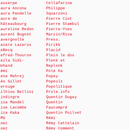
Lasserpe
Collafarina
Laura Ancona
Philippe
Laura Pandelle
Squarzoni
Laure de
Pierre Ciot
Châteaubourg
Pierre Stambul
Laureline Redon
Pierre-Yves
Laurent Bugnet
Marzin/Riva
Lavergnolle
Press.
Lazare Lazarus
Pirikk
LeBecq
Placid
Lefred-Thouron
Plein le dos
Leïla Sidi-
Plonk et
Mohand
Replonk
Lémi
Pole Ka
Lena Mehrej
Popay
Léo Gillet
Popeulz
Lerouge
Popolitique
Lilhiou Bellini
Prole.info
Lindingre
Quentin Dugay
Lisa Mandel
Quentin
Lise Lacombe
Faucompré
Liza Kaka
Quentin Poilvet
LMG
Rémi
Loez
Rémy Cattelain
Loez
Rémy Comment