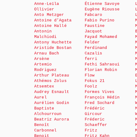
Anne-Leïla
Étienne Savoye
Ollivier
Eugène Riousse
Anto Metzger
Fabcaro
Antoine d’Agata
Fabio Purino
Antoine Hallé
Faustine
Antonin
Jacquot
Malchiodi
Fayad Mohamed
Antony Huchette
Felder
Aristide Bostan
Ferdinand
Arnau Bach
Cazalis
Arsène
ferri
Artemio
Fethi Sahraoui
Rodriguez
Florian Robin
Arthur Plateau
Flow
Athémos Zolus
Fokus 21
Atsemtex
Foolz
Audrey Esnault
Formes Vives
Aurel
François Hédin
Aurélien Godin
Fred Sochard
Baptiste
Frédéric
Alchourroun
Gircour
Beatriz Aurora
Fréderic
Benoît
Schaeffer
Carbonnel
Fritz
Benoit
Fritz Kahn