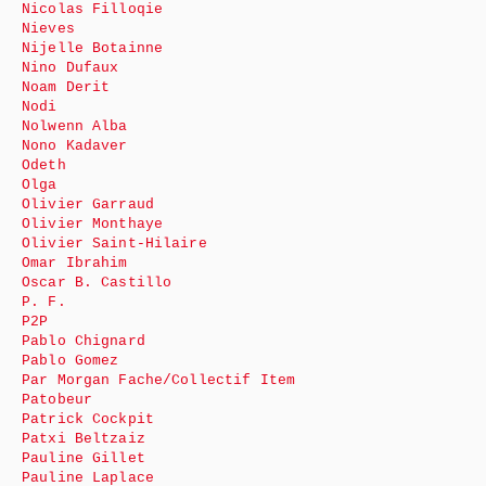
Nicolas Filloqie
Nieves
Nijelle Botainne
Nino Dufaux
Noam Derit
Nodi
Nolwenn Alba
Nono Kadaver
Odeth
Olga
Olivier Garraud
Olivier Monthaye
Olivier Saint-Hilaire
Omar Ibrahim
Oscar B. Castillo
P. F.
P2P
Pablo Chignard
Pablo Gomez
Par Morgan Fache/Collectif Item
Patobeur
Patrick Cockpit
Patxi Beltzaiz
Pauline Gillet
Pauline Laplace