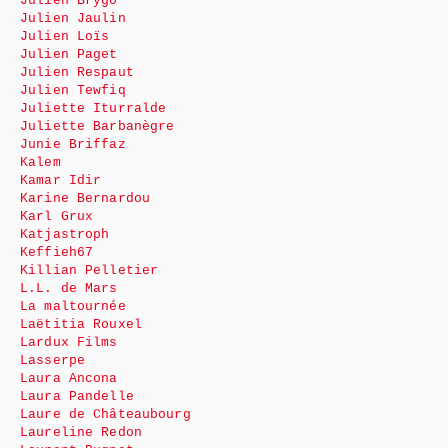
Julien Brygo
Julien Jaulin
Julien Loïs
Julien Paget
Julien Respaut
Julien Tewfiq
Juliette Iturralde
Juliette Barbanègre
Junie Briffaz
Kalem
Kamar Idir
Karine Bernardou
Karl Grux
Katjastroph
Keffieh67
Killian Pelletier
L.L. de Mars
La maltournée
Laëtitia Rouxel
Lardux Films
Lasserpe
Laura Ancona
Laura Pandelle
Laure de Châteaubourg
Laureline Redon