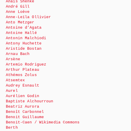
Anaïs Shenké
André Gill
Anne Loève
Anne-Leïla Ollivier
Anto Metzger
Antoine d’Agata
Antoine Hallé
Antonin Malchiodi
Antony Huchette
Aristide Bostan
Arnau Bach
Arsène
Artemio Rodriguez
Arthur Plateau
Athémos Zolus
Atsemtex
Audrey Esnault
Aurel
Aurélien Godin
Baptiste Alchourroun
Beatriz Aurora
Benoît Carbonnel
Benoit Guillaume
Benoit-Caen / Wikimedia Commons
Berth