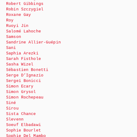
Robert Gibbings
Robin Szczygiel
Roxane Gay
Roy
Ruoyi Jin
Salomé Lahoche
Samson
Sandrine Allier-Guépin
Sani
Saphia Arezki
Sarah Fisthole
Sasha Wizel
Sébastien Bonetti
Serge D’Ignazio
Sergeï Bonicci
Simon Ecary
Simon Grysol
Simon Rochepeau
Siné
Sirou
Sista Chance
Slevenn
Soeuf Elbadawi
Sophie Bourlet
Sophie Del Mambo