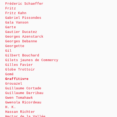
Fréderic Schaeffer
Fritz
Fritz Kahn
Gabriel Pissondes
Gala Vanson
Garte
Gautier Ducatez
Georges Azenstarck
Georges Debanne
Georgette
Gil
Gilbert Bouchard
Gilets jaunes de Commercy
Gilles Favier
Globe Trottoir
Gomé
Graffitivre
Grouazel
Guillaume Cortade
Guillaume Darribau
Gwen Tomahawk
Gwenola Ricordeau
H. K.
Hassan Richter
Hector de la Vallée