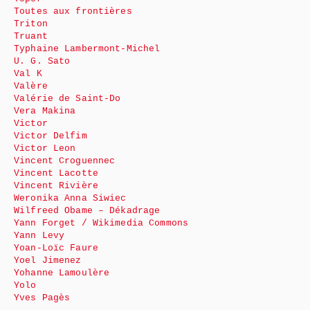
Toutes aux frontières
Triton
Truant
Typhaine Lambermont-Michel
U. G. Sato
Val K
Valère
Valérie de Saint-Do
Vera Makina
Victor
Victor Delfim
Victor Leon
Vincent Croguennec
Vincent Lacotte
Vincent Rivière
Weronika Anna Siwiec
Wilfreed Obame – Dékadrage
Yann Forget / Wikimedia Commons
Yann Levy
Yoan-Loïc Faure
Yoel Jimenez
Yohanne Lamoulère
Yolo
Yves Pagès