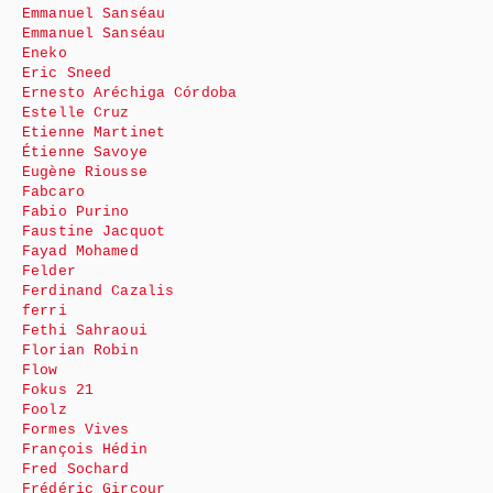
Emmanuel Sanséau
Emmanuel Sanséau
Eneko
Eric Sneed
Ernesto Aréchiga Córdoba
Estelle Cruz
Etienne Martinet
Étienne Savoye
Eugène Riousse
Fabcaro
Fabio Purino
Faustine Jacquot
Fayad Mohamed
Felder
Ferdinand Cazalis
ferri
Fethi Sahraoui
Florian Robin
Flow
Fokus 21
Foolz
Formes Vives
François Hédin
Fred Sochard
Frédéric Gircour