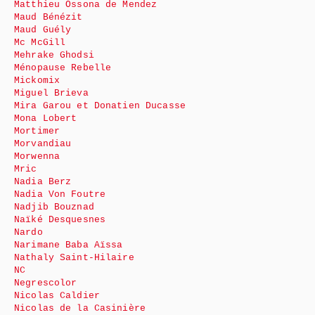
Matthieu Ossona de Mendez
Maud Bénézit
Maud Guély
Mc McGill
Mehrake Ghodsi
Ménopause Rebelle
Mickomix
Miguel Brieva
Mira Garou et Donatien Ducasse
Mona Lobert
Mortimer
Morvandiau
Morwenna
Mric
Nadia Berz
Nadia Von Foutre
Nadjib Bouznad
Naïké Desquesnes
Nardo
Narimane Baba Aïssa
Nathaly Saint-Hilaire
NC
Negrescolor
Nicolas Caldier
Nicolas de la Casinière