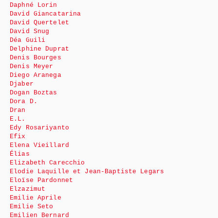
Daphné Lorin
David Giancatarina
David Quertelet
David Snug
Déa Guili
Delphine Duprat
Denis Bourges
Denis Meyer
Diego Aranega
Djaber
Dogan Boztas
Dora D.
Dran
E.L.
Edy Rosariyanto
Efix
Elena Vieillard
Élias
Elizabeth Carecchio
Elodie Laquille et Jean-Baptiste Legars
Eloïse Pardonnet
Elzazimut
Emilie Aprile
Emilie Seto
Emilien Bernard