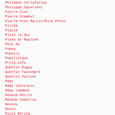
Philémon Collafarina
Philippe Squarzoni
Pierre Ciot
Pierre Stambul
Pierre-Yves Marzin/Riva Press.
Pirikk
Placid
Plein le dos
Plonk et Replonk
Pole Ka
Popay
Popeulz
Popolitique
Prole.info
Quentin Dugay
Quentin Faucompré
Quentin Poilvet
Rémi
Rémy Cattelain
Rémy Comment
Renaud Perrin
Réseau Codetras
Revenu
Rezon
Rizzo Boring