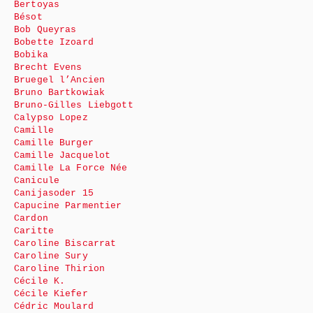
Bertoyas
Bésot
Bob Queyras
Bobette Izoard
Bobika
Brecht Evens
Bruegel l’Ancien
Bruno Bartkowiak
Bruno-Gilles Liebgott
Calypso Lopez
Camille
Camille Burger
Camille Jacquelot
Camille La Force Née
Canicule
Canijasoder 15
Capucine Parmentier
Cardon
Caritte
Caroline Biscarrat
Caroline Sury
Caroline Thirion
Cécile K.
Cécile Kiefer
Cédric Moulard