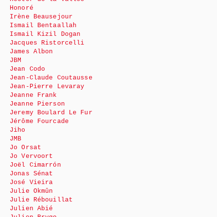
Honoré
Irène Beausejour
Ismail Bentaallah
Ismail Kizil Dogan
Jacques Ristorcelli
James Albon
JBM
Jean Codo
Jean-Claude Coutausse
Jean-Pierre Levaray
Jeanne Frank
Jeanne Pierson
Jeremy Boulard Le Fur
Jérôme Fourcade
Jiho
JMB
Jo Orsat
Jo Vervoort
Joël Cimarrón
Jonas Sénat
José Vieira
Julie Okmûn
Julie Rébouillat
Julien Abié