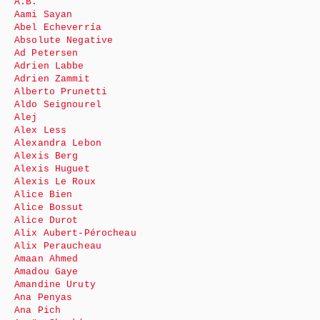
A.B.
Aami Sayan
Abel Echeverría
Absolute Negative
Ad Petersen
Adrien Labbe
Adrien Zammit
Alberto Prunetti
Aldo Seignourel
Alej
Alex Less
Alexandra Lebon
Alexis Berg
Alexis Huguet
Alexis Le Roux
Alice Bien
Alice Bossut
Alice Durot
Alix Aubert-Pérocheau
Alix Peraucheau
Amaan Ahmed
Amadou Gaye
Amandine Uruty
Ana Penyas
Ana Pich