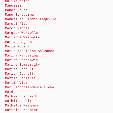
Malika Moine
Manoïïïï
Manon Raupp
Mano Spreading
Manuel et Elodie Laquille.
Marcel Pitu
Marco Mendes
Margaux Wartelle
Marianne Wasowska
Mariano Agudo
Marie Robert
Marie-Madeleine Salvanes
Marina Margarina
Marina Obradovic
Marine Summercity
Marion Esnault
Marion Jdanoff
Martin Barzilai
Martin Viot
Mat Jacob/Tendance Floue.
Matéo
Mathieu Léonard
Mathilde Paix
Mathilde Meignan
Matthieu Mounier