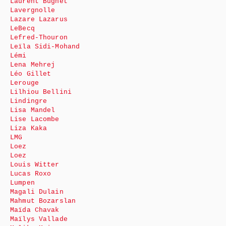
Laurent Bugnet
Lavergnolle
Lazare Lazarus
LeBecq
Lefred-Thouron
Leïla Sidi-Mohand
Lémi
Lena Mehrej
Léo Gillet
Lerouge
Lilhiou Bellini
Lindingre
Lisa Mandel
Lise Lacombe
Liza Kaka
LMG
Loez
Loez
Louis Witter
Lucas Roxo
Lumpen
Magali Dulain
Mahmut Bozarslan
Maïda Chavak
Maïlys Vallade