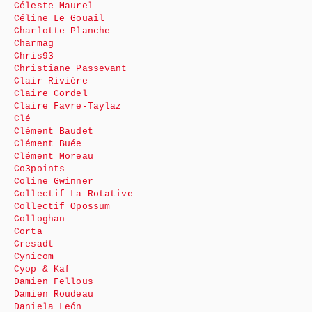
Céleste Maurel
Céline Le Gouail
Charlotte Planche
Charmag
Chris93
Christiane Passevant
Clair Rivière
Claire Cordel
Claire Favre-Taylaz
Clé
Clément Baudet
Clément Buée
Clément Moreau
Co3points
Coline Gwinner
Collectif La Rotative
Collectif Opossum
Colloghan
Corta
Cresadt
Cynicom
Cyop & Kaf
Damien Fellous
Damien Roudeau
Daniela León