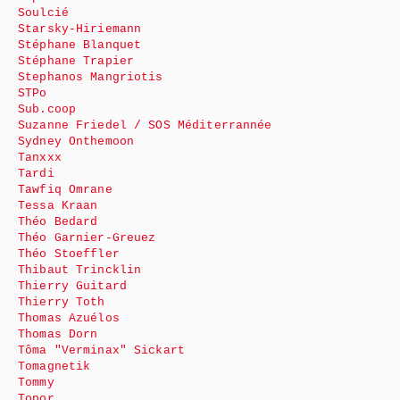
Soulcié
Starsky-Hiriemann
Stéphane Blanquet
Stéphane Trapier
Stephanos Mangriotis
STPo
Sub.coop
Suzanne Friedel / SOS Méditerrannée
Sydney Onthemoon
Tanxxx
Tardi
Tawfiq Omrane
Tessa Kraan
Théo Bedard
Théo Garnier-Greuez
Théo Stoeffler
Thibaut Trincklin
Thierry Guitard
Thierry Toth
Thomas Azuélos
Thomas Dorn
Tôma "Verminax" Sickart
Tomagnetik
Tommy
Topor