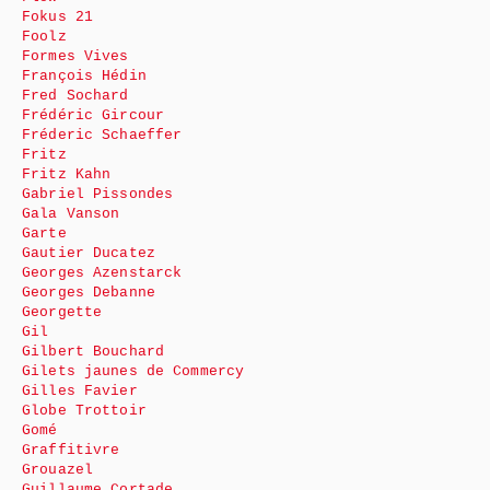
Fokus 21
Foolz
Formes Vives
François Hédin
Fred Sochard
Frédéric Gircour
Fréderic Schaeffer
Fritz
Fritz Kahn
Gabriel Pissondes
Gala Vanson
Garte
Gautier Ducatez
Georges Azenstarck
Georges Debanne
Georgette
Gil
Gilbert Bouchard
Gilets jaunes de Commercy
Gilles Favier
Globe Trottoir
Gomé
Graffitivre
Grouazel
Guillaume Cortade