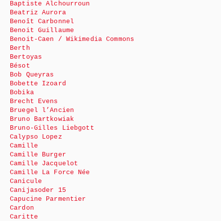
Baptiste Alchourroun
Beatriz Aurora
Benoît Carbonnel
Benoit Guillaume
Benoit-Caen / Wikimedia Commons
Berth
Bertoyas
Bésot
Bob Queyras
Bobette Izoard
Bobika
Brecht Evens
Bruegel l’Ancien
Bruno Bartkowiak
Bruno-Gilles Liebgott
Calypso Lopez
Camille
Camille Burger
Camille Jacquelot
Camille La Force Née
Canicule
Canijasoder 15
Capucine Parmentier
Cardon
Caritte