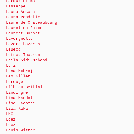
Lardux Films
Lasserpe
Laura Ancona
Laura Pandelle
Laure de Châteaubourg
Laureline Redon
Laurent Bugnet
Lavergnolle
Lazare Lazarus
LeBecq
Lefred-Thouron
Leïla Sidi-Mohand
Lémi
Lena Mehrej
Léo Gillet
Lerouge
Lilhiou Bellini
Lindingre
Lisa Mandel
Lise Lacombe
Liza Kaka
LMG
Loez
Loez
Louis Witter