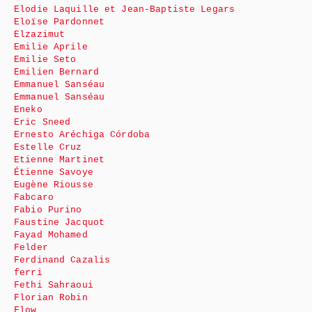
Elodie Laquille et Jean-Baptiste Legars
Eloïse Pardonnet
Elzazimut
Emilie Aprile
Emilie Seto
Emilien Bernard
Emmanuel Sanséau
Emmanuel Sanséau
Eneko
Eric Sneed
Ernesto Aréchiga Córdoba
Estelle Cruz
Etienne Martinet
Étienne Savoye
Eugène Riousse
Fabcaro
Fabio Purino
Faustine Jacquot
Fayad Mohamed
Felder
Ferdinand Cazalis
ferri
Fethi Sahraoui
Florian Robin
Flow