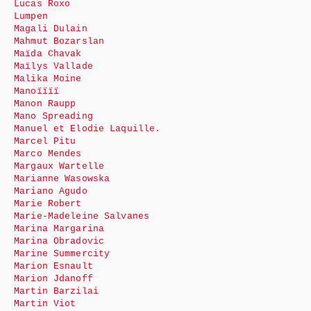
Lucas Roxo
Lumpen
Magali Dulain
Mahmut Bozarslan
Maïda Chavak
Maïlys Vallade
Malika Moine
Manoïïïï
Manon Raupp
Mano Spreading
Manuel et Elodie Laquille.
Marcel Pitu
Marco Mendes
Margaux Wartelle
Marianne Wasowska
Mariano Agudo
Marie Robert
Marie-Madeleine Salvanes
Marina Margarina
Marina Obradovic
Marine Summercity
Marion Esnault
Marion Jdanoff
Martin Barzilai
Martin Viot