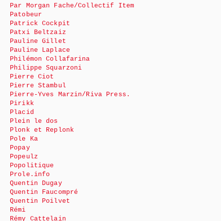
Par Morgan Fache/Collectif Item
Patobeur
Patrick Cockpit
Patxi Beltzaiz
Pauline Gillet
Pauline Laplace
Philémon Collafarina
Philippe Squarzoni
Pierre Ciot
Pierre Stambul
Pierre-Yves Marzin/Riva Press.
Pirikk
Placid
Plein le dos
Plonk et Replonk
Pole Ka
Popay
Popeulz
Popolitique
Prole.info
Quentin Dugay
Quentin Faucompré
Quentin Poilvet
Rémi
Rémy Cattelain