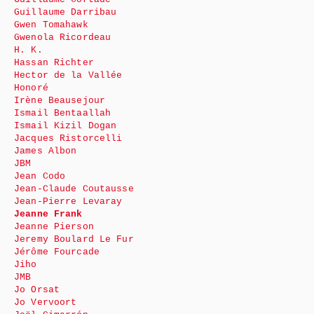
Guillaume Darribau
Gwen Tomahawk
Gwenola Ricordeau
H. K.
Hassan Richter
Hector de la Vallée
Honoré
Irène Beausejour
Ismail Bentaallah
Ismail Kizil Dogan
Jacques Ristorcelli
James Albon
JBM
Jean Codo
Jean-Claude Coutausse
Jean-Pierre Levaray
Jeanne Frank
Jeanne Pierson
Jeremy Boulard Le Fur
Jérôme Fourcade
Jiho
JMB
Jo Orsat
Jo Vervoort