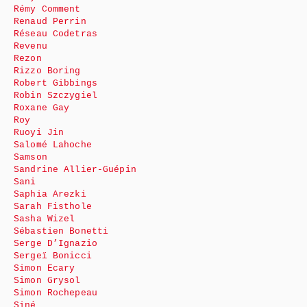
Rémy Comment
Renaud Perrin
Réseau Codetras
Revenu
Rezon
Rizzo Boring
Robert Gibbings
Robin Szczygiel
Roxane Gay
Roy
Ruoyi Jin
Salomé Lahoche
Samson
Sandrine Allier-Guépin
Sani
Saphia Arezki
Sarah Fisthole
Sasha Wizel
Sébastien Bonetti
Serge D’Ignazio
Sergeï Bonicci
Simon Ecary
Simon Grysol
Simon Rochepeau
Siné