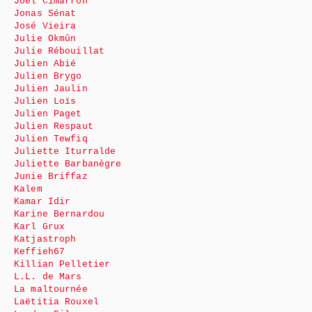
Joël Cimarrón
Jonas Sénat
José Vieira
Julie Okmûn
Julie Rébouillat
Julien Abié
Julien Brygo
Julien Jaulin
Julien Loïs
Julien Paget
Julien Respaut
Julien Tewfiq
Juliette Iturralde
Juliette Barbanègre
Junie Briffaz
Kalem
Kamar Idir
Karine Bernardou
Karl Grux
Katjastroph
Keffieh67
Killian Pelletier
L.L. de Mars
La maltournée
Laëtitia Rouxel