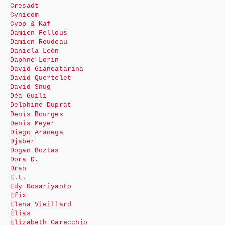
Cresadt
Cynicom
Cyop & Kaf
Damien Fellous
Damien Roudeau
Daniela León
Daphné Lorin
David Giancatarina
David Quertelet
David Snug
Déa Guili
Delphine Duprat
Denis Bourges
Denis Meyer
Diego Aranega
Djaber
Dogan Boztas
Dora D.
Dran
E.L.
Edy Rosariyanto
Efix
Elena Vieillard
Élias
Elizabeth Carecchio