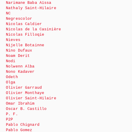
Narimane Baba Aïssa
Nathaly Saint-Hilaire
NC
Negrescolor
Nicolas Caldier
Nicolas de la Casinière
Nicolas Filloqie
Nieves
Nijelle Botainne
Nino Dufaux
Noam Derit
Nodi
Nolwenn Alba
Nono Kadaver
Odeth
Olga
Olivier Garraud
Olivier Monthaye
Olivier Saint-Hilaire
Omar Ibrahim
Oscar B. Castillo
P. F.
P2P
Pablo Chignard
Pablo Gomez