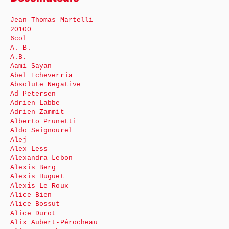
Jean-Thomas Martelli
20100
6col
A. B.
A.B.
Aami Sayan
Abel Echeverría
Absolute Negative
Ad Petersen
Adrien Labbe
Adrien Zammit
Alberto Prunetti
Aldo Seignourel
Alej
Alex Less
Alexandra Lebon
Alexis Berg
Alexis Huguet
Alexis Le Roux
Alice Bien
Alice Bossut
Alice Durot
Alix Aubert-Pérocheau