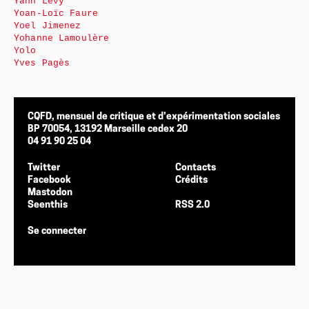
Yann Levy
Yoan-Loïc Faure
Yoel Jimenez
Yohanne Lamoulère
Yolo
Yves Pagès
CQFD, mensuel de critique et d’expérimentation sociales
BP 70054, 13192 Marseille cedex 20
04 91 90 25 04
Twitter
Contacts
Facebook
Crédits
Mastodon
Seenthis
RSS 2.0
Se connecter