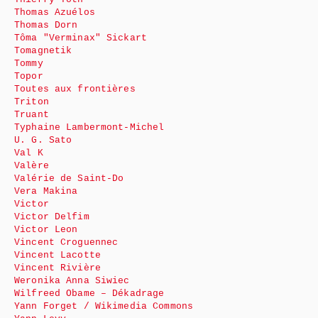
Thomas Azuélos
Thomas Dorn
Tôma "Verminax" Sickart
Tomagnetik
Tommy
Topor
Toutes aux frontières
Triton
Truant
Typhaine Lambermont-Michel
U. G. Sato
Val K
Valère
Valérie de Saint-Do
Vera Makina
Victor
Victor Delfim
Victor Leon
Vincent Croguennec
Vincent Lacotte
Vincent Rivière
Weronika Anna Siwiec
Wilfreed Obame – Dékadrage
Yann Forget / Wikimedia Commons