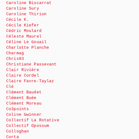
Caroline Biscarrat
Caroline Sury
Caroline Thirion
Cécile K.
Cécile Kiefer
Cédric Moulard
Céleste Maurel
Céline Le Gouail
Charlotte Planche
Charmag
Chris93
Christiane Passevant
Clair Rivière
Claire Cordel
Claire Favre-Taylaz
Clé
Clément Baudet
Clément Buée
Clément Moreau
Co3points
Coline Gwinner
Collectif La Rotative
Collectif Opossum
Colloghan
Corta