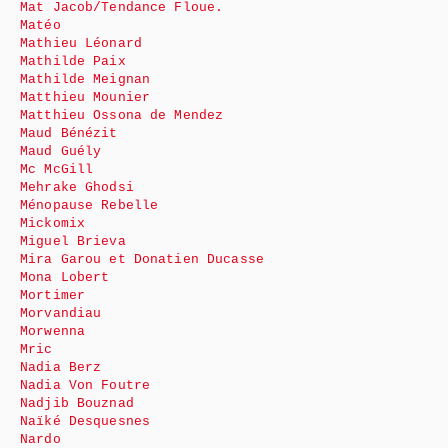
Mat Jacob/Tendance Floue.
Matéo
Mathieu Léonard
Mathilde Paix
Mathilde Meignan
Matthieu Mounier
Matthieu Ossona de Mendez
Maud Bénézit
Maud Guély
Mc McGill
Mehrake Ghodsi
Ménopause Rebelle
Mickomix
Miguel Brieva
Mira Garou et Donatien Ducasse
Mona Lobert
Mortimer
Morvandiau
Morwenna
Mric
Nadia Berz
Nadia Von Foutre
Nadjib Bouznad
Naïké Desquesnes
Nardo