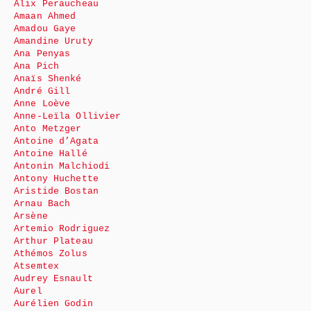
Alix Peraucheau
Amaan Ahmed
Amadou Gaye
Amandine Uruty
Ana Penyas
Ana Pich
Anaïs Shenké
André Gill
Anne Loève
Anne-Leïla Ollivier
Anto Metzger
Antoine d’Agata
Antoine Hallé
Antonin Malchiodi
Antony Huchette
Aristide Bostan
Arnau Bach
Arsène
Artemio Rodriguez
Arthur Plateau
Athémos Zolus
Atsemtex
Audrey Esnault
Aurel
Aurélien Godin