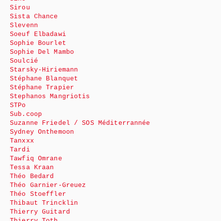
Sirou
Sista Chance
Slevenn
Soeuf Elbadawi
Sophie Bourlet
Sophie Del Mambo
Soulcié
Starsky-Hiriemann
Stéphane Blanquet
Stéphane Trapier
Stephanos Mangriotis
STPo
Sub.coop
Suzanne Friedel / SOS Méditerrannée
Sydney Onthemoon
Tanxxx
Tardi
Tawfiq Omrane
Tessa Kraan
Théo Bedard
Théo Garnier-Greuez
Théo Stoeffler
Thibaut Trincklin
Thierry Guitard
Thierry Toth