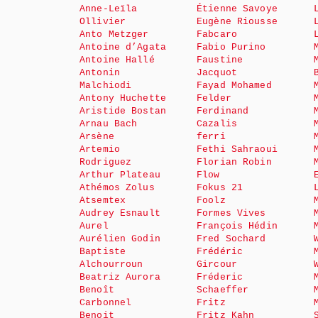
Anne-Leïla
Étienne Savoye
Ollivier
Eugène Riousse
Anto Metzger
Fabcaro
Antoine d’Agata
Fabio Purino
Antoine Hallé
Faustine
Antonin
Jacquot
Malchiodi
Fayad Mohamed
Antony Huchette
Felder
Aristide Bostan
Ferdinand
Arnau Bach
Cazalis
Arsène
ferri
Artemio
Fethi Sahraoui
Rodriguez
Florian Robin
Arthur Plateau
Flow
Athémos Zolus
Fokus 21
Atsemtex
Foolz
Audrey Esnault
Formes Vives
Aurel
François Hédin
Aurélien Godin
Fred Sochard
Baptiste
Frédéric
Alchourroun
Gircour
Beatriz Aurora
Fréderic
Benoît
Schaeffer
Carbonnel
Fritz
Benoit
Fritz Kahn