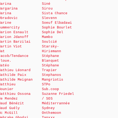
Marina
Siné
Margarina
Sirou
Marina
Sista Chance
Obradovic
Slevenn
Marine
Soeuf Elbadawi
Summercity
Sophie Bourlet
Marion Esnault
Sophie Del
Marion Jdanoff
Mambo
Martin Barzilai
Soulcié
Martin Viot
Starsky-
Mat
Hiriemann
Jacob/Tendance
Stéphane
Floue.
Blanquet
Matéo
Stéphane
Mathieu Léonard
Trapier
Mathilde Paix
Stephanos
Mathilde Meignan
Mangriotis
Matthieu
STPo
Mounier
Sub.coop
Matthieu Ossona
Suzanne Friedel
de Mendez
/ SOS
Maud Bénézit
Méditerrannée
Maud Guély
Sydney
Mc McGill
Onthemoon
Mehrake Ghodsi
Tanxxx