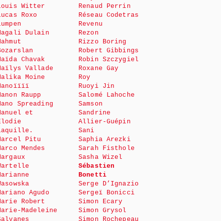
Louis Witter
Renaud Perrin
Lucas Roxo
Réseau Codetras
Lumpen
Revenu
Magali Dulain
Rezon
Mahmut
Rizzo Boring
Bozarslan
Robert Gibbings
Maïda Chavak
Robin Szczygiel
Maïlys Vallade
Roxane Gay
Malika Moine
Roy
Manoïïïï
Ruoyi Jin
Manon Raupp
Salomé Lahoche
Mano Spreading
Samson
Manuel et
Sandrine
Elodie
Allier-Guépin
Laquille.
Sani
Marcel Pitu
Saphia Arezki
Marco Mendes
Sarah Fisthole
Margaux
Sasha Wizel
Wartelle
Sébastien
Marianne
Bonetti
Wasowska
Serge D’Ignazio
Mariano Agudo
Sergeï Bonicci
Marie Robert
Simon Ecary
Marie-Madeleine
Simon Grysol
Salvanes
Simon Rochepeau