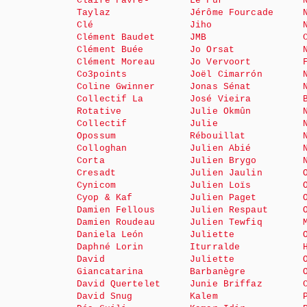
Claire Favre-
Le Fur
Taylaz
Jérôme Fourcade
Clé
Jiho
Clément Baudet
JMB
Clément Buée
Jo Orsat
Clément Moreau
Jo Vervoort
Co3points
Joël Cimarrón
Coline Gwinner
Jonas Sénat
Collectif La
José Vieira
Rotative
Julie Okmûn
Collectif
Julie
Opossum
Rébouillat
Colloghan
Julien Abié
Corta
Julien Brygo
Cresadt
Julien Jaulin
Cynicom
Julien Loïs
Cyop & Kaf
Julien Paget
Damien Fellous
Julien Respaut
Damien Roudeau
Julien Tewfiq
Daniela León
Juliette
Daphné Lorin
Iturralde
David
Juliette
Giancatarina
Barbanègre
David Quertelet
Junie Briffaz
David Snug
Kalem