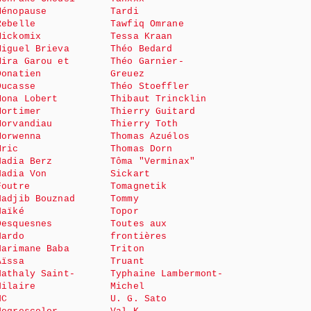
Ménopause
Tardi
Rebelle
Tawfiq Omrane
Mickomix
Tessa Kraan
Miguel Brieva
Théo Bedard
Mira Garou et
Théo Garnier-
Donatien
Greuez
Ducasse
Théo Stoeffler
Mona Lobert
Thibaut Trincklin
Mortimer
Thierry Guitard
Morvandiau
Thierry Toth
Morwenna
Thomas Azuélos
Mric
Thomas Dorn
Nadia Berz
Tôma "Verminax"
Nadia Von
Sickart
Foutre
Tomagnetik
Nadjib Bouznad
Tommy
Naïké
Topor
Desquesnes
Toutes aux
Nardo
frontières
Narimane Baba
Triton
Aïssa
Truant
Nathaly Saint-
Typhaine Lambermont-
Hilaire
Michel
NC
U. G. Sato