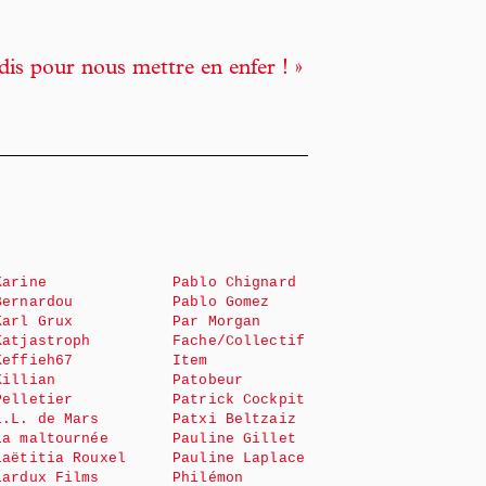
dis pour nous mettre en enfer ! »
Karine
Pablo Chignard
Bernardou
Pablo Gomez
Karl Grux
Par Morgan
Katjastroph
Fache/Collectif
Keffieh67
Item
Killian
Patobeur
Pelletier
Patrick Cockpit
L.L. de Mars
Patxi Beltzaiz
La maltournée
Pauline Gillet
Laëtitia Rouxel
Pauline Laplace
Lardux Films
Philémon