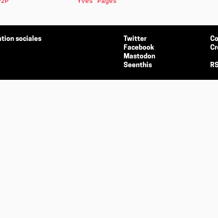
P2P
Yves Pagès
tion sociales
Twitter
Co
Facebook
Cr
Mastodon
Seenthis
RS