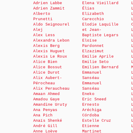
Adrien Labbe
Elena Vieillard
Adrien Zammit
Élias
Alberto
Elizabeth
Prunetti
Carecchio
Aldo Seignourel
Elodie Laquille
Alej
et Jean-
Alex Less
Baptiste Legars
Alexandra Lebon
Eloïse
Alexis Berg
Pardonnet
Alexis Huguet
Elzazimut
Alexis Le Roux
Emilie Aprile
Alice Bien
Emilie Seto
Alice Bossut
Emilien Bernard
Alice Durot
Emmanuel
Alix Aubert-
Sanséau
Pérocheau
Emmanuel
Alix Peraucheau
Sanséau
Amaan Ahmed
Eneko
Amadou Gaye
Eric Sneed
Amandine Uruty
Ernesto
Ana Penyas
Aréchiga
Ana Pich
Córdoba
Anaïs Shenké
Estelle Cruz
André Gill
Etienne
Anne Loève
Martinet