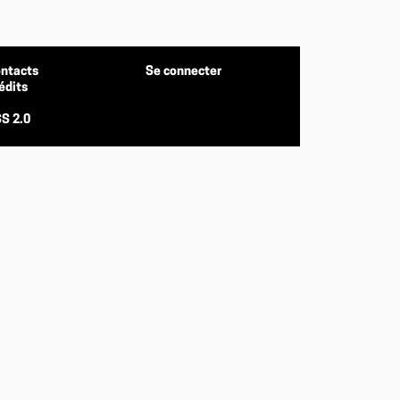
ntacts
Se connecter
édits
S 2.0