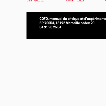
Déa Guili
Kamar Idir
CQFD, mensuel de critique et d’expérimenta
BP 70054, 13192 Marseille cedex 20
04 91 90 25 04