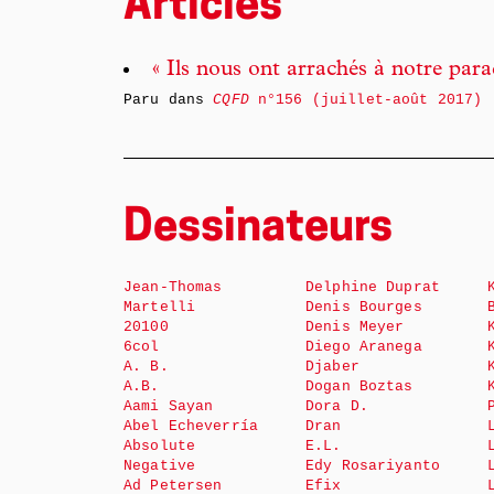
Articles
« Ils nous ont arrachés à notre para
Paru dans
CQFD
n°156 (juillet-août 2017)
Dessinateurs
Jean-Thomas
Delphine Duprat
Martelli
Denis Bourges
20100
Denis Meyer
6col
Diego Aranega
A. B.
Djaber
A.B.
Dogan Boztas
Aami Sayan
Dora D.
Abel Echeverría
Dran
Absolute
E.L.
Negative
Edy Rosariyanto
Ad Petersen
Efix