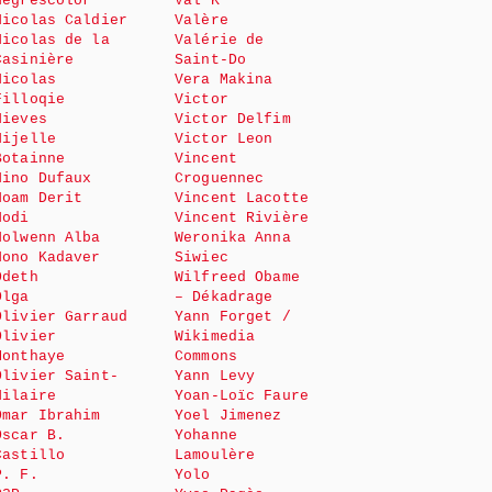
Negrescolor
Val K
Nicolas Caldier
Valère
Nicolas de la
Valérie de
Casinière
Saint-Do
Nicolas
Vera Makina
Filloqie
Victor
Nieves
Victor Delfim
Nijelle
Victor Leon
Botainne
Vincent
Nino Dufaux
Croguennec
Noam Derit
Vincent Lacotte
Nodi
Vincent Rivière
Nolwenn Alba
Weronika Anna
Nono Kadaver
Siwiec
Odeth
Wilfreed Obame
Olga
– Dékadrage
Olivier Garraud
Yann Forget /
Olivier
Wikimedia
Monthaye
Commons
Olivier Saint-
Yann Levy
Hilaire
Yoan-Loïc Faure
Omar Ibrahim
Yoel Jimenez
Oscar B.
Yohanne
Castillo
Lamoulère
P. F.
Yolo