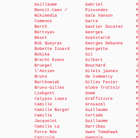
Guillaume
Gabriel
Benoit-Caen /
Pissondes
Wikimedia
Gala Vanson
Commons
Garte
Berth
Gautier Ducatez
Bertoyas
Georges
Bésot
Azenstarck
Bob Queyras
Georges Debanne
Bobette Izoard
Georgette
Bobika
Gil
Brecht Evens
Gilbert
Bruegel
Bouchard
l’Ancien
Gilets jaunes
Bruno
de Commercy
Bartkowiak
Gilles Favier
Bruno-Gilles
Globe Trottoir
Liebgott
Gomé
Calypso Lopez
Graffitivre
Camille
Grouazel
Camille Burger
Guillaume
Camille
Cortade
Jacquelot
Guillaume
Camille La
Darribau
Force Née
Gwen Tomahawk
Canicule
Gwenola