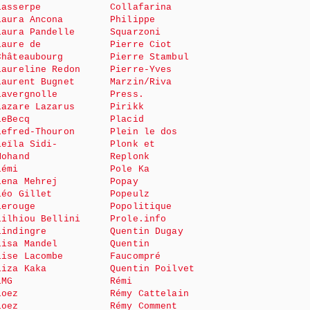
Lasserpe
Collafarina
Laura Ancona
Philippe
Laura Pandelle
Squarzoni
Laure de
Pierre Ciot
Châteaubourg
Pierre Stambul
Laureline Redon
Pierre-Yves
Laurent Bugnet
Marzin/Riva
Lavergnolle
Press.
Lazare Lazarus
Pirikk
LeBecq
Placid
Lefred-Thouron
Plein le dos
Leïla Sidi-
Plonk et
Mohand
Replonk
Lémi
Pole Ka
Lena Mehrej
Popay
Léo Gillet
Popeulz
Lerouge
Popolitique
Lilhiou Bellini
Prole.info
Lindingre
Quentin Dugay
Lisa Mandel
Quentin
Lise Lacombe
Faucompré
Liza Kaka
Quentin Poilvet
LMG
Rémi
Loez
Rémy Cattelain
Loez
Rémy Comment