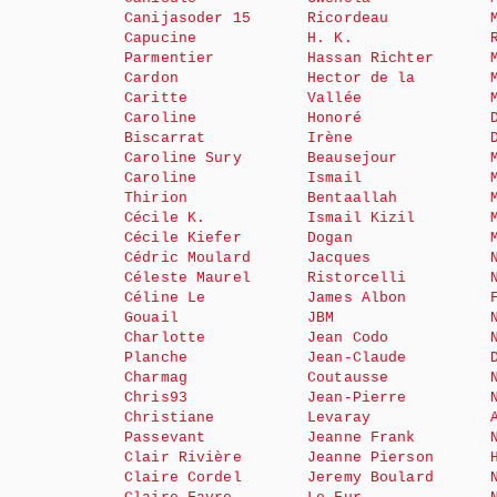
Canijasoder 15
Ricordeau
Capucine
H. K.
Parmentier
Hassan Richter
Cardon
Hector de la
Caritte
Vallée
Caroline
Honoré
Biscarrat
Irène
Caroline Sury
Beausejour
Caroline
Ismail
Thirion
Bentaallah
Cécile K.
Ismail Kizil
Cécile Kiefer
Dogan
Cédric Moulard
Jacques
Céleste Maurel
Ristorcelli
Céline Le
James Albon
Gouail
JBM
Charlotte
Jean Codo
Planche
Jean-Claude
Charmag
Coutausse
Chris93
Jean-Pierre
Christiane
Levaray
Passevant
Jeanne Frank
Clair Rivière
Jeanne Pierson
Claire Cordel
Jeremy Boulard