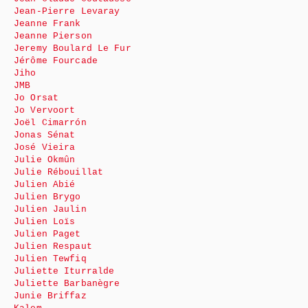
Jean-Pierre Levaray
Jeanne Frank
Jeanne Pierson
Jeremy Boulard Le Fur
Jérôme Fourcade
Jiho
JMB
Jo Orsat
Jo Vervoort
Joël Cimarrón
Jonas Sénat
José Vieira
Julie Okmûn
Julie Rébouillat
Julien Abié
Julien Brygo
Julien Jaulin
Julien Loïs
Julien Paget
Julien Respaut
Julien Tewfiq
Juliette Iturralde
Juliette Barbanègre
Junie Briffaz