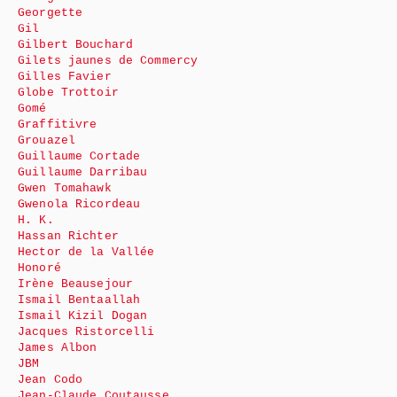
Georgette
Gil
Gilbert Bouchard
Gilets jaunes de Commercy
Gilles Favier
Globe Trottoir
Gomé
Graffitivre
Grouazel
Guillaume Cortade
Guillaume Darribau
Gwen Tomahawk
Gwenola Ricordeau
H. K.
Hassan Richter
Hector de la Vallée
Honoré
Irène Beausejour
Ismail Bentaallah
Ismail Kizil Dogan
Jacques Ristorcelli
James Albon
JBM
Jean Codo
Jean-Claude Coutausse