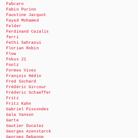
Fabcaro
Fabio Purino
Faustine Jacquot
Fayad Mohamed
Felder
Ferdinand Cazalis
ferri
Fethi Sahraoui
Florian Robin
Flow
Fokus 21
Foolz
Formes Vives
François Hédin
Fred Sochard
Frédéric Gircour
Fréderic Schaeffer
Fritz
Fritz Kahn
Gabriel Pissondes
Gala Vanson
Garte
Gautier Ducatez
Georges Azenstarck
Georges Debanne