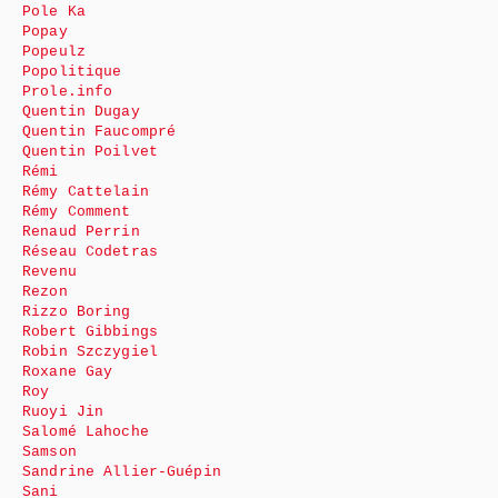
Pole Ka
Popay
Popeulz
Popolitique
Prole.info
Quentin Dugay
Quentin Faucompré
Quentin Poilvet
Rémi
Rémy Cattelain
Rémy Comment
Renaud Perrin
Réseau Codetras
Revenu
Rezon
Rizzo Boring
Robert Gibbings
Robin Szczygiel
Roxane Gay
Roy
Ruoyi Jin
Salomé Lahoche
Samson
Sandrine Allier-Guépin
Sani