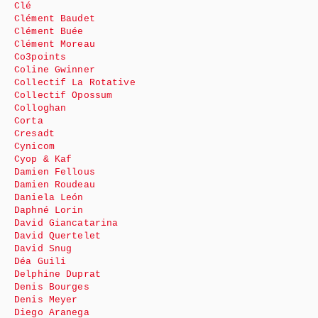
Clé
Clément Baudet
Clément Buée
Clément Moreau
Co3points
Coline Gwinner
Collectif La Rotative
Collectif Opossum
Colloghan
Corta
Cresadt
Cynicom
Cyop & Kaf
Damien Fellous
Damien Roudeau
Daniela León
Daphné Lorin
David Giancatarina
David Quertelet
David Snug
Déa Guili
Delphine Duprat
Denis Bourges
Denis Meyer
Diego Aranega