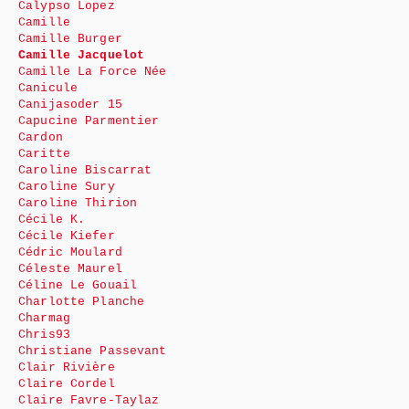
Calypso Lopez
Camille
Camille Burger
Camille Jacquelot
Camille La Force Née
Canicule
Canijasoder 15
Capucine Parmentier
Cardon
Caritte
Caroline Biscarrat
Caroline Sury
Caroline Thirion
Cécile K.
Cécile Kiefer
Cédric Moulard
Céleste Maurel
Céline Le Gouail
Charlotte Planche
Charmag
Chris93
Christiane Passevant
Clair Rivière
Claire Cordel
Claire Favre-Taylaz