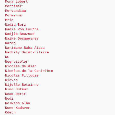
Mona Lobert
Mortimer
Morvandiau
Morwenna
Mric
Nadia Berz
Nadia Von Foutre
Nadjib Bouznad
Naïké Desquesnes
Nardo
Narimane Baba Aïssa
Nathaly Saint-Hilaire
NC
Negrescolor
Nicolas Caldier
Nicolas de la Casinière
Nicolas Filloqie
Nieves
Nijelle Botainne
Nino Dufaux
Noam Derit
Nodi
Nolwenn Alba
Nono Kadaver
Odeth