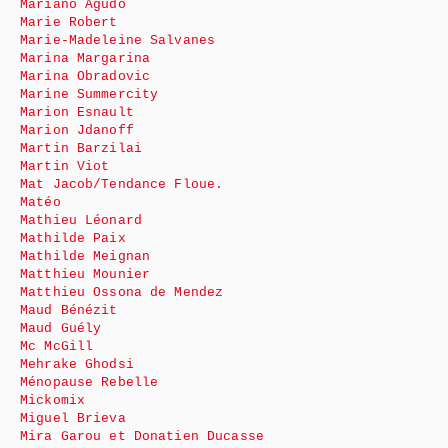
Mariano Agudo
Marie Robert
Marie-Madeleine Salvanes
Marina Margarina
Marina Obradovic
Marine Summercity
Marion Esnault
Marion Jdanoff
Martin Barzilai
Martin Viot
Mat Jacob/Tendance Floue.
Matéo
Mathieu Léonard
Mathilde Paix
Mathilde Meignan
Matthieu Mounier
Matthieu Ossona de Mendez
Maud Bénézit
Maud Guély
Mc McGill
Mehrake Ghodsi
Ménopause Rebelle
Mickomix
Miguel Brieva
Mira Garou et Donatien Ducasse