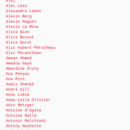
Alej
Alex Less
Alexandra Lebon
Alexis Berg
Alexis Huguet
Alexis Le Roux
Alice Bien
Alice Bossut
Alice Durot
Alix Aubert-Pérocheau
Alix Peraucheau
Amaan Ahmed
Amadou Gaye
Amandine Uruty
Ana Penyas
Ana Pich
Anaïs Shenké
André Gill
Anne Loève
Anne-Leïla Ollivier
Anto Metzger
Antoine d’Agata
Antoine Hallé
Antonin Malchiodi
Antony Huchette