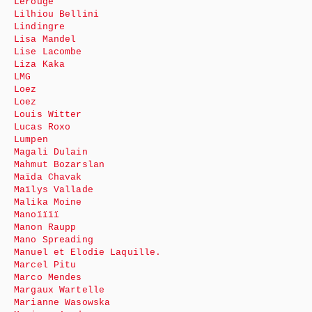
Lerouge
Lilhiou Bellini
Lindingre
Lisa Mandel
Lise Lacombe
Liza Kaka
LMG
Loez
Loez
Louis Witter
Lucas Roxo
Lumpen
Magali Dulain
Mahmut Bozarslan
Maïda Chavak
Maïlys Vallade
Malika Moine
Manoïïïï
Manon Raupp
Mano Spreading
Manuel et Elodie Laquille.
Marcel Pitu
Marco Mendes
Margaux Wartelle
Marianne Wasowska