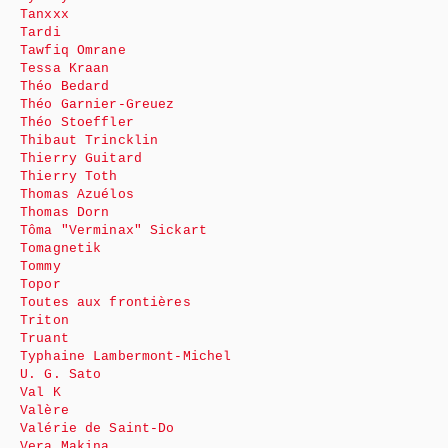
Tanxxx
Tardi
Tawfiq Omrane
Tessa Kraan
Théo Bedard
Théo Garnier-Greuez
Théo Stoeffler
Thibaut Trincklin
Thierry Guitard
Thierry Toth
Thomas Azuélos
Thomas Dorn
Tôma "Verminax" Sickart
Tomagnetik
Tommy
Topor
Toutes aux frontières
Triton
Truant
Typhaine Lambermont-Michel
U. G. Sato
Val K
Valère
Valérie de Saint-Do
Vera Makina