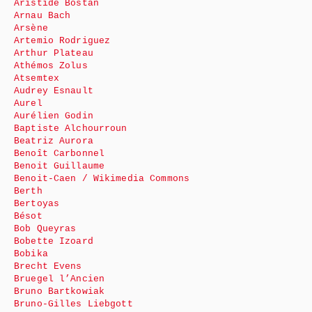
Aristide Bostan
Arnau Bach
Arsène
Artemio Rodriguez
Arthur Plateau
Athémos Zolus
Atsemtex
Audrey Esnault
Aurel
Aurélien Godin
Baptiste Alchourroun
Beatriz Aurora
Benoît Carbonnel
Benoit Guillaume
Benoit-Caen / Wikimedia Commons
Berth
Bertoyas
Bésot
Bob Queyras
Bobette Izoard
Bobika
Brecht Evens
Bruegel l’Ancien
Bruno Bartkowiak
Bruno-Gilles Liebgott