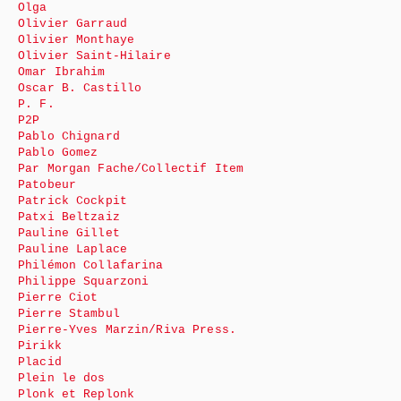
Olga
Olivier Garraud
Olivier Monthaye
Olivier Saint-Hilaire
Omar Ibrahim
Oscar B. Castillo
P. F.
P2P
Pablo Chignard
Pablo Gomez
Par Morgan Fache/Collectif Item
Patobeur
Patrick Cockpit
Patxi Beltzaiz
Pauline Gillet
Pauline Laplace
Philémon Collafarina
Philippe Squarzoni
Pierre Ciot
Pierre Stambul
Pierre-Yves Marzin/Riva Press.
Pirikk
Placid
Plein le dos
Plonk et Replonk