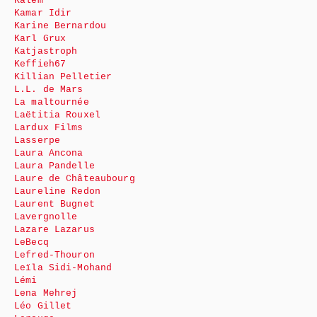
Kalem
Kamar Idir
Karine Bernardou
Karl Grux
Katjastroph
Keffieh67
Killian Pelletier
L.L. de Mars
La maltournée
Laëtitia Rouxel
Lardux Films
Lasserpe
Laura Ancona
Laura Pandelle
Laure de Châteaubourg
Laureline Redon
Laurent Bugnet
Lavergnolle
Lazare Lazarus
LeBecq
Lefred-Thouron
Leïla Sidi-Mohand
Lémi
Lena Mehrej
Léo Gillet