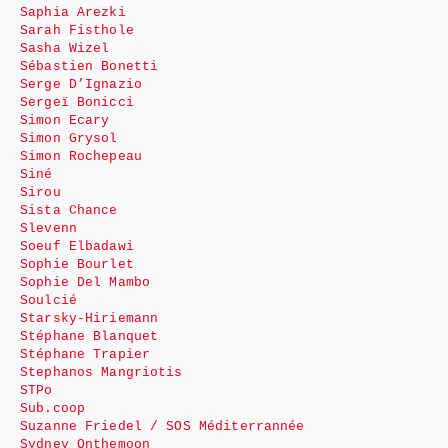
Saphia Arezki
Sarah Fisthole
Sasha Wizel
Sébastien Bonetti
Serge D’Ignazio
Sergeï Bonicci
Simon Ecary
Simon Grysol
Simon Rochepeau
Siné
Sirou
Sista Chance
Slevenn
Soeuf Elbadawi
Sophie Bourlet
Sophie Del Mambo
Soulcié
Starsky-Hiriemann
Stéphane Blanquet
Stéphane Trapier
Stephanos Mangriotis
STPo
Sub.coop
Suzanne Friedel / SOS Méditerrannée
Sydney Onthemoon