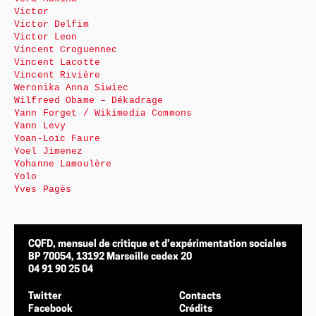
Victor
Victor Delfim
Victor Leon
Vincent Croguennec
Vincent Lacotte
Vincent Rivière
Weronika Anna Siwiec
Wilfreed Obame – Dékadrage
Yann Forget / Wikimedia Commons
Yann Levy
Yoan-Loïc Faure
Yoel Jimenez
Yohanne Lamoulère
Yolo
Yves Pagès
CQFD, mensuel de critique et d’expérimentation sociales
BP 70054, 13192 Marseille cedex 20
04 91 90 25 04
Twitter
Contacts
Facebook
Crédits