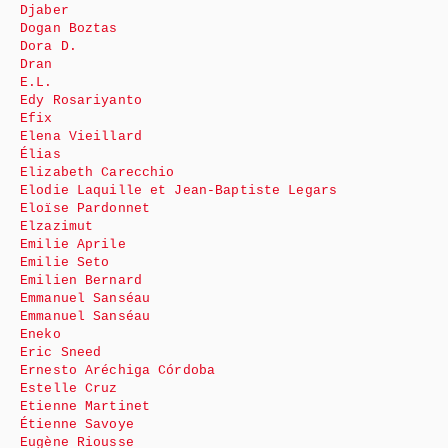
Djaber
Dogan Boztas
Dora D.
Dran
E.L.
Edy Rosariyanto
Efix
Elena Vieillard
Élias
Elizabeth Carecchio
Elodie Laquille et Jean-Baptiste Legars
Eloïse Pardonnet
Elzazimut
Emilie Aprile
Emilie Seto
Emilien Bernard
Emmanuel Sanséau
Emmanuel Sanséau
Eneko
Eric Sneed
Ernesto Aréchiga Córdoba
Estelle Cruz
Etienne Martinet
Étienne Savoye
Eugène Riousse