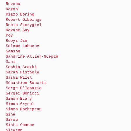
Revenu
Rezon
Rizzo Boring
Robert Gibbings
Robin Szczygiel
Roxane Gay
Roy
Ruoyi Jin
Salomé Lahoche
Samson
Sandrine Allier-Guépin
Sani
Saphia Arezki
Sarah Fisthole
Sasha Wizel
Sébastien Bonetti
Serge D’Ignazio
Sergeï Bonicci
Simon Ecary
Simon Grysol
Simon Rochepeau
Siné
Sirou
Sista Chance
Slevenn