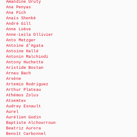
Amandine Uruty
Ana Penyas
Ana Pich
Anaïs Shenké
André Gill
Anne Loève
Anne-Leïla Ollivier
Anto Metzger
Antoine d’Agata
Antoine Hallé
Antonin Malchiodi
Antony Huchette
Aristide Bostan
Arnau Bach
Arsène
Artemio Rodriguez
Arthur Plateau
Athémos Zolus
Atsemtex
Audrey Esnault
Aurel
Aurélien Godin
Baptiste Alchourroun
Beatriz Aurora
Benoît Carbonnel