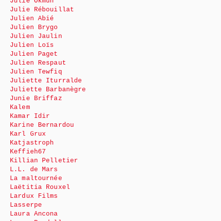
Julie Okmûn
Julie Rébouillat
Julien Abié
Julien Brygo
Julien Jaulin
Julien Loïs
Julien Paget
Julien Respaut
Julien Tewfiq
Juliette Iturralde
Juliette Barbanègre
Junie Briffaz
Kalem
Kamar Idir
Karine Bernardou
Karl Grux
Katjastroph
Keffieh67
Killian Pelletier
L.L. de Mars
La maltournée
Laëtitia Rouxel
Lardux Films
Lasserpe
Laura Ancona