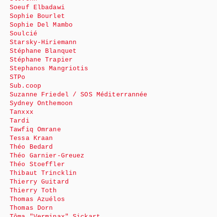
Soeuf Elbadawi
Sophie Bourlet
Sophie Del Mambo
Soulcié
Starsky-Hiriemann
Stéphane Blanquet
Stéphane Trapier
Stephanos Mangriotis
STPo
Sub.coop
Suzanne Friedel / SOS Méditerrannée
Sydney Onthemoon
Tanxxx
Tardi
Tawfiq Omrane
Tessa Kraan
Théo Bedard
Théo Garnier-Greuez
Théo Stoeffler
Thibaut Trincklin
Thierry Guitard
Thierry Toth
Thomas Azuélos
Thomas Dorn
Tôma "Verminax" Sickart