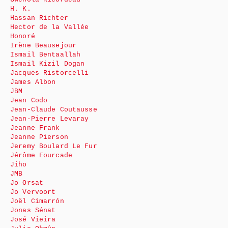
H. K.
Hassan Richter
Hector de la Vallée
Honoré
Irène Beausejour
Ismail Bentaallah
Ismail Kizil Dogan
Jacques Ristorcelli
James Albon
JBM
Jean Codo
Jean-Claude Coutausse
Jean-Pierre Levaray
Jeanne Frank
Jeanne Pierson
Jeremy Boulard Le Fur
Jérôme Fourcade
Jiho
JMB
Jo Orsat
Jo Vervoort
Joël Cimarrón
Jonas Sénat
José Vieira