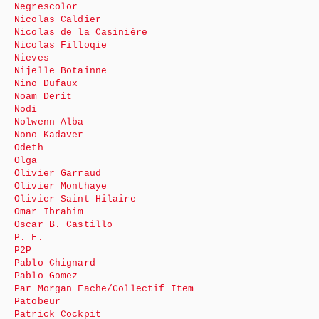
Negrescolor
Nicolas Caldier
Nicolas de la Casinière
Nicolas Filloqie
Nieves
Nijelle Botainne
Nino Dufaux
Noam Derit
Nodi
Nolwenn Alba
Nono Kadaver
Odeth
Olga
Olivier Garraud
Olivier Monthaye
Olivier Saint-Hilaire
Omar Ibrahim
Oscar B. Castillo
P. F.
P2P
Pablo Chignard
Pablo Gomez
Par Morgan Fache/Collectif Item
Patobeur
Patrick Cockpit