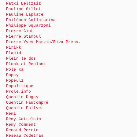
Patxi Beltzaiz
Pauline Gillet
Pauline Laplace
Philémon Collafarina
Philippe Squarzoni
Pierre Ciot
Pierre Stambul
Pierre-Yves Marzin/Riva Press.
Pirikk
Placid
Plein le dos
Plonk et Replonk
Pole Ka
Popay
Popeulz
Popolitique
Prole.info
Quentin Dugay
Quentin Faucompré
Quentin Poilvet
Rémi
Rémy Cattelain
Rémy Comment
Renaud Perrin
Réseau Codetras