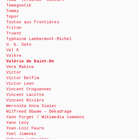
Tomagnetik
Tommy
Topor
Toutes aux frontières
Triton
Truant
Typhaine Lambermont-Michel
U. G. Sato
Val K
Valère
Valérie de Saint-Do
Vera Makina
Victor
Victor Delfim
Victor Leon
Vincent Croguennec
Vincent Lacotte
Vincent Rivière
Weronika Anna Siwiec
Wilfreed Obame – Dékadrage
Yann Forget / Wikimedia Commons
Yann Levy
Yoan-Loïc Faure
Yoel Jimenez