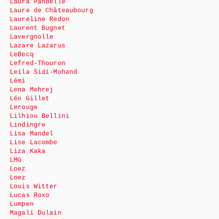
Laura Pandelle
Laure de Châteaubourg
Laureline Redon
Laurent Bugnet
Lavergnolle
Lazare Lazarus
LeBecq
Lefred-Thouron
Leïla Sidi-Mohand
Lémi
Lena Mehrej
Léo Gillet
Lerouge
Lilhiou Bellini
Lindingre
Lisa Mandel
Lise Lacombe
Liza Kaka
LMG
Loez
Loez
Louis Witter
Lucas Roxo
Lumpen
Magali Dulain