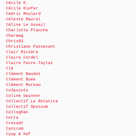
Cécile K.
Cécile Kiefer
Cédric Moulard
Céleste Maurel
Céline Le Gouail
Charlotte Planche
Charmag
Chris93
Christiane Passevant
Clair Rivière
Claire Cordel
Claire Favre-Taylaz
Clé
Clément Baudet
Clément Buée
Clément Moreau
Co3points
Coline Gwinner
Collectif La Rotative
Collectif Opossum
Colloghan
Corta
Cresadt
Cynicom
Cyop & Kaf