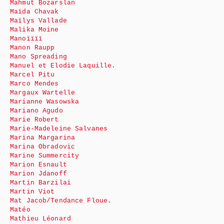
Mahmut Bozarslan
Maïda Chavak
Maïlys Vallade
Malika Moine
Manoïïïï
Manon Raupp
Mano Spreading
Manuel et Elodie Laquille.
Marcel Pitu
Marco Mendes
Margaux Wartelle
Marianne Wasowska
Mariano Agudo
Marie Robert
Marie-Madeleine Salvanes
Marina Margarina
Marina Obradovic
Marine Summercity
Marion Esnault
Marion Jdanoff
Martin Barzilai
Martin Viot
Mat Jacob/Tendance Floue.
Matéo
Mathieu Léonard