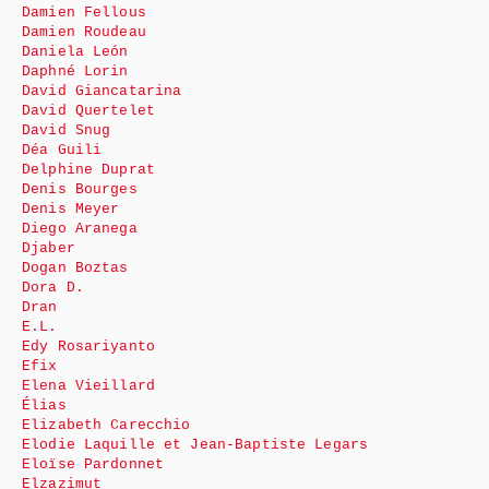
Damien Fellous
Damien Roudeau
Daniela León
Daphné Lorin
David Giancatarina
David Quertelet
David Snug
Déa Guili
Delphine Duprat
Denis Bourges
Denis Meyer
Diego Aranega
Djaber
Dogan Boztas
Dora D.
Dran
E.L.
Edy Rosariyanto
Efix
Elena Vieillard
Élias
Elizabeth Carecchio
Elodie Laquille et Jean-Baptiste Legars
Eloïse Pardonnet
Elzazimut