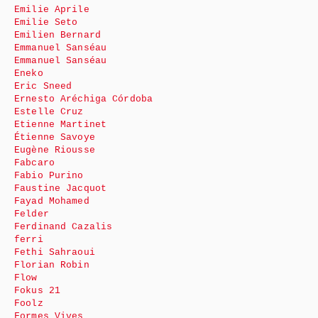
Emilie Aprile
Emilie Seto
Emilien Bernard
Emmanuel Sanséau
Emmanuel Sanséau
Eneko
Eric Sneed
Ernesto Aréchiga Córdoba
Estelle Cruz
Etienne Martinet
Étienne Savoye
Eugène Riousse
Fabcaro
Fabio Purino
Faustine Jacquot
Fayad Mohamed
Felder
Ferdinand Cazalis
ferri
Fethi Sahraoui
Florian Robin
Flow
Fokus 21
Foolz
Formes Vives