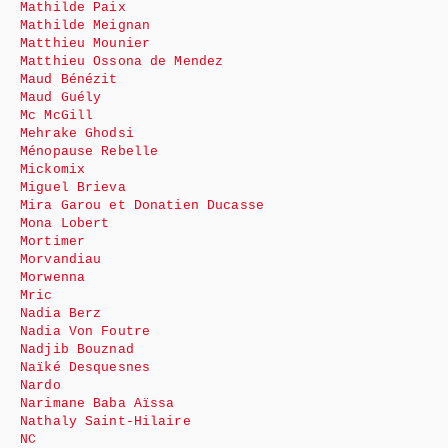
Mathilde Paix
Mathilde Meignan
Matthieu Mounier
Matthieu Ossona de Mendez
Maud Bénézit
Maud Guély
Mc McGill
Mehrake Ghodsi
Ménopause Rebelle
Mickomix
Miguel Brieva
Mira Garou et Donatien Ducasse
Mona Lobert
Mortimer
Morvandiau
Morwenna
Mric
Nadia Berz
Nadia Von Foutre
Nadjib Bouznad
Naïké Desquesnes
Nardo
Narimane Baba Aïssa
Nathaly Saint-Hilaire
NC