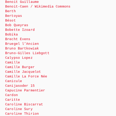
Benoit Guillaume
Benoit-Caen / Wikimedia Commons
Berth
Bertoyas
Bésot
Bob Queyras
Bobette Izoard
Bobika
Brecht Evens
Bruegel l’Ancien
Bruno Bartkowiak
Bruno-Gilles Liebgott
Calypso Lopez
Camille
Camille Burger
Camille Jacquelot
Camille La Force Née
Canicule
Canijasoder 15
Capucine Parmentier
Cardon
Caritte
Caroline Biscarrat
Caroline Sury
Caroline Thirion