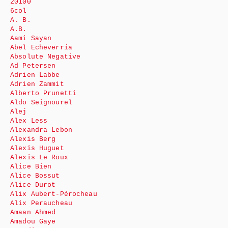
20100
6col
A. B.
A.B.
Aami Sayan
Abel Echeverría
Absolute Negative
Ad Petersen
Adrien Labbe
Adrien Zammit
Alberto Prunetti
Aldo Seignourel
Alej
Alex Less
Alexandra Lebon
Alexis Berg
Alexis Huguet
Alexis Le Roux
Alice Bien
Alice Bossut
Alice Durot
Alix Aubert-Pérocheau
Alix Peraucheau
Amaan Ahmed
Amadou Gaye