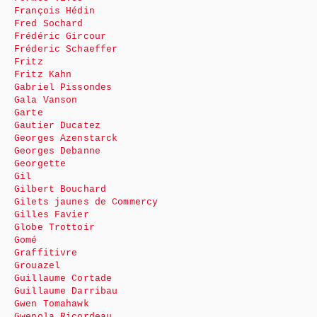
François Hédin
Fred Sochard
Frédéric Gircour
Fréderic Schaeffer
Fritz
Fritz Kahn
Gabriel Pissondes
Gala Vanson
Garte
Gautier Ducatez
Georges Azenstarck
Georges Debanne
Georgette
Gil
Gilbert Bouchard
Gilets jaunes de Commercy
Gilles Favier
Globe Trottoir
Gomé
Graffitivre
Grouazel
Guillaume Cortade
Guillaume Darribau
Gwen Tomahawk
Gwenola Ricordeau