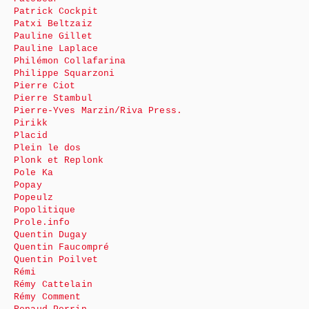
Patrick Cockpit
Patxi Beltzaiz
Pauline Gillet
Pauline Laplace
Philémon Collafarina
Philippe Squarzoni
Pierre Ciot
Pierre Stambul
Pierre-Yves Marzin/Riva Press.
Pirikk
Placid
Plein le dos
Plonk et Replonk
Pole Ka
Popay
Popeulz
Popolitique
Prole.info
Quentin Dugay
Quentin Faucompré
Quentin Poilvet
Rémi
Rémy Cattelain
Rémy Comment