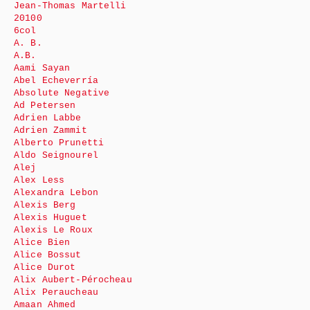
Jean-Thomas Martelli
20100
6col
A. B.
A.B.
Aami Sayan
Abel Echeverría
Absolute Negative
Ad Petersen
Adrien Labbe
Adrien Zammit
Alberto Prunetti
Aldo Seignourel
Alej
Alex Less
Alexandra Lebon
Alexis Berg
Alexis Huguet
Alexis Le Roux
Alice Bien
Alice Bossut
Alice Durot
Alix Aubert-Pérocheau
Alix Peraucheau
Amaan Ahmed