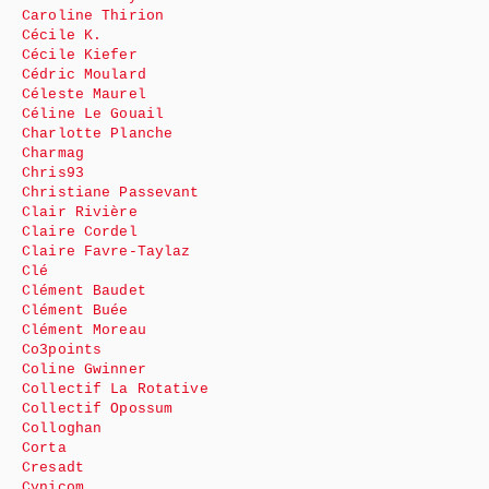
Caroline Thirion
Cécile K.
Cécile Kiefer
Cédric Moulard
Céleste Maurel
Céline Le Gouail
Charlotte Planche
Charmag
Chris93
Christiane Passevant
Clair Rivière
Claire Cordel
Claire Favre-Taylaz
Clé
Clément Baudet
Clément Buée
Clément Moreau
Co3points
Coline Gwinner
Collectif La Rotative
Collectif Opossum
Colloghan
Corta
Cresadt
Cynicom