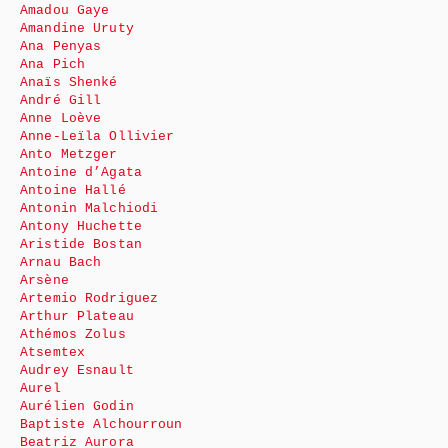
Amadou Gaye
Amandine Uruty
Ana Penyas
Ana Pich
Anaïs Shenké
André Gill
Anne Loève
Anne-Leïla Ollivier
Anto Metzger
Antoine d’Agata
Antoine Hallé
Antonin Malchiodi
Antony Huchette
Aristide Bostan
Arnau Bach
Arsène
Artemio Rodriguez
Arthur Plateau
Athémos Zolus
Atsemtex
Audrey Esnault
Aurel
Aurélien Godin
Baptiste Alchourroun
Beatriz Aurora