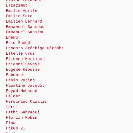
Eloïse Pardonnet
Elzazimut
Emilie Aprile
Emilie Seto
Emilien Bernard
Emmanuel Sanséau
Emmanuel Sanséau
Eneko
Eric Sneed
Ernesto Aréchiga Córdoba
Estelle Cruz
Etienne Martinet
Étienne Savoye
Eugène Riousse
Fabcaro
Fabio Purino
Faustine Jacquot
Fayad Mohamed
Felder
Ferdinand Cazalis
ferri
Fethi Sahraoui
Florian Robin
Flow
Fokus 21