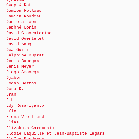
Cyop & Kaf
Damien Fellous
Damien Roudeau
Daniela León
Daphné Lorin
David Giancatarina
David Quertelet
David Snug
Déa Guili
Delphine Duprat
Denis Bourges
Denis Meyer
Diego Aranega
Djaber
Dogan Boztas
Dora D.
Dran
E.L.
Edy Rosariyanto
Efix
Elena Vieillard
Élias
Elizabeth Carecchio
Elodie Laquille et Jean-Baptiste Legars