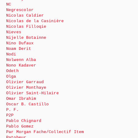
NC
Negrescolor
Nicolas Caldier
Nicolas de la Casinière
Nicolas Filloqie
Nieves
Nijelle Botainne
Nino Dufaux
Noam Derit
Nodi
Nolwenn Alba
Nono Kadaver
Odeth
Olga
Olivier Garraud
Olivier Monthaye
Olivier Saint-Hilaire
Omar Ibrahim
Oscar B. Castillo
P. F.
P2P
Pablo Chignard
Pablo Gomez
Par Morgan Fache/Collectif Item
Patobeur