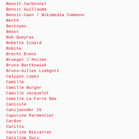
Benoît Carbonnel
Benoit Guillaume
Benoit-Caen / Wikimedia Commons
Berth
Bertoyas
Bésot
Bob Queyras
Bobette Izoard
Bobika
Brecht Evens
Bruegel l’Ancien
Bruno Bartkowiak
Bruno-Gilles Liebgott
Calypso Lopez
Camille
Camille Burger
Camille Jacquelot
Camille La Force Née
Canicule
Canijasoder 15
Capucine Parmentier
Cardon
Caritte
Caroline Biscarrat
Caroline Sury