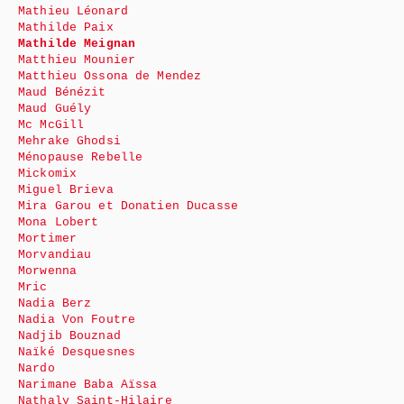
Mathieu Léonard
Mathilde Paix
Mathilde Meignan
Matthieu Mounier
Matthieu Ossona de Mendez
Maud Bénézit
Maud Guély
Mc McGill
Mehrake Ghodsi
Ménopause Rebelle
Mickomix
Miguel Brieva
Mira Garou et Donatien Ducasse
Mona Lobert
Mortimer
Morvandiau
Morwenna
Mric
Nadia Berz
Nadia Von Foutre
Nadjib Bouznad
Naïké Desquesnes
Nardo
Narimane Baba Aïssa
Nathaly Saint-Hilaire