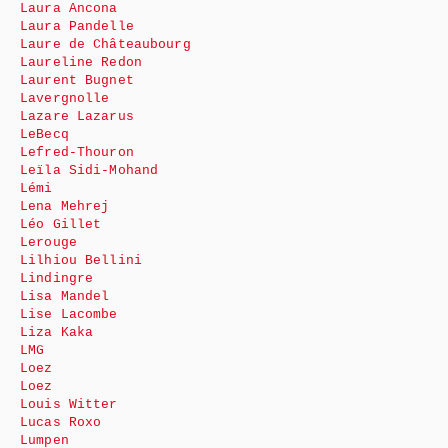
Laura Ancona
Laura Pandelle
Laure de Châteaubourg
Laureline Redon
Laurent Bugnet
Lavergnolle
Lazare Lazarus
LeBecq
Lefred-Thouron
Leïla Sidi-Mohand
Lémi
Lena Mehrej
Léo Gillet
Lerouge
Lilhiou Bellini
Lindingre
Lisa Mandel
Lise Lacombe
Liza Kaka
LMG
Loez
Loez
Louis Witter
Lucas Roxo
Lumpen