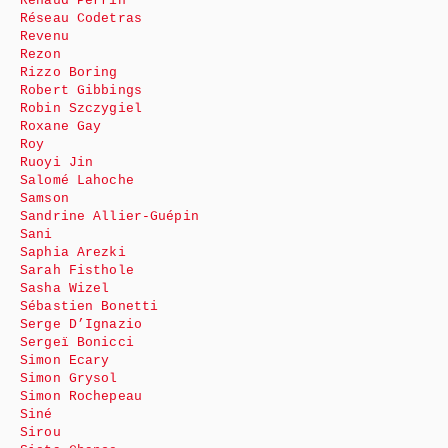
Renaud Perrin
Réseau Codetras
Revenu
Rezon
Rizzo Boring
Robert Gibbings
Robin Szczygiel
Roxane Gay
Roy
Ruoyi Jin
Salomé Lahoche
Samson
Sandrine Allier-Guépin
Sani
Saphia Arezki
Sarah Fisthole
Sasha Wizel
Sébastien Bonetti
Serge D’Ignazio
Sergeï Bonicci
Simon Ecary
Simon Grysol
Simon Rochepeau
Siné
Sirou