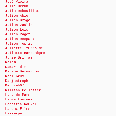
José Vieira
Julie Okmûn
Julie Rébouillat
Julien Abié
Julien Brygo
Julien Jaulin
Julien Loïs
Julien Paget
Julien Respaut
Julien Tewfiq
Juliette Iturralde
Juliette Barbanègre
Junie Briffaz
Kalem
Kamar Idir
Karine Bernardou
Karl Grux
Katjastroph
Keffieh67
Killian Pelletier
L.L. de Mars
La maltournée
Laëtitia Rouxel
Lardux Films
Lasserpe