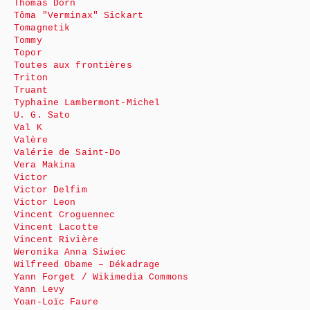
Thomas Dorn
Tôma "Verminax" Sickart
Tomagnetik
Tommy
Topor
Toutes aux frontières
Triton
Truant
Typhaine Lambermont-Michel
U. G. Sato
Val K
Valère
Valérie de Saint-Do
Vera Makina
Victor
Victor Delfim
Victor Leon
Vincent Croguennec
Vincent Lacotte
Vincent Rivière
Weronika Anna Siwiec
Wilfreed Obame – Dékadrage
Yann Forget / Wikimedia Commons
Yann Levy
Yoan-Loïc Faure