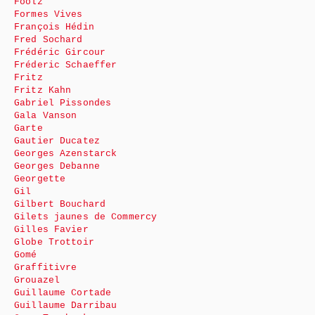
Foolz
Formes Vives
François Hédin
Fred Sochard
Frédéric Gircour
Fréderic Schaeffer
Fritz
Fritz Kahn
Gabriel Pissondes
Gala Vanson
Garte
Gautier Ducatez
Georges Azenstarck
Georges Debanne
Georgette
Gil
Gilbert Bouchard
Gilets jaunes de Commercy
Gilles Favier
Globe Trottoir
Gomé
Graffitivre
Grouazel
Guillaume Cortade
Guillaume Darribau