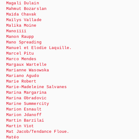
Magali Dulain
Mahmut Bozarslan
Maïda Chavak
Maïlys Vallade
Malika Moine
Manoïïïï
Manon Raupp
Mano Spreading
Manuel et Elodie Laquille.
Marcel Pitu
Marco Mendes
Margaux Wartelle
Marianne Wasowska
Mariano Agudo
Marie Robert
Marie-Madeleine Salvanes
Marina Margarina
Marina Obradovic
Marine Summercity
Marion Esnault
Marion Jdanoff
Martin Barzilai
Martin Viot
Mat Jacob/Tendance Floue.
Matéo