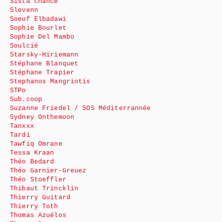
Sista Chance
Slevenn
Soeuf Elbadawi
Sophie Bourlet
Sophie Del Mambo
Soulcié
Starsky-Hiriemann
Stéphane Blanquet
Stéphane Trapier
Stephanos Mangriotis
STPo
Sub.coop
Suzanne Friedel / SOS Méditerrannée
Sydney Onthemoon
Tanxxx
Tardi
Tawfiq Omrane
Tessa Kraan
Théo Bedard
Théo Garnier-Greuez
Théo Stoeffler
Thibaut Trincklin
Thierry Guitard
Thierry Toth
Thomas Azuélos