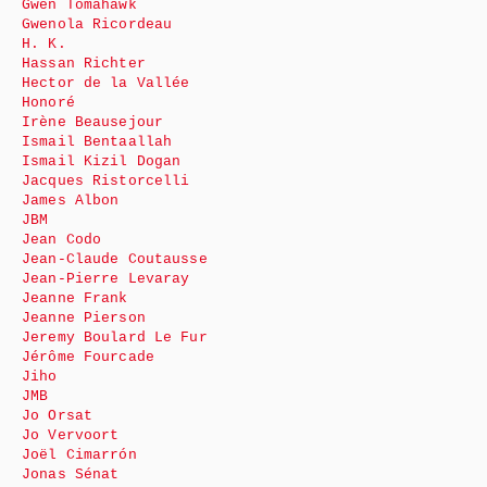
Gwen Tomahawk
Gwenola Ricordeau
H. K.
Hassan Richter
Hector de la Vallée
Honoré
Irène Beausejour
Ismail Bentaallah
Ismail Kizil Dogan
Jacques Ristorcelli
James Albon
JBM
Jean Codo
Jean-Claude Coutausse
Jean-Pierre Levaray
Jeanne Frank
Jeanne Pierson
Jeremy Boulard Le Fur
Jérôme Fourcade
Jiho
JMB
Jo Orsat
Jo Vervoort
Joël Cimarrón
Jonas Sénat