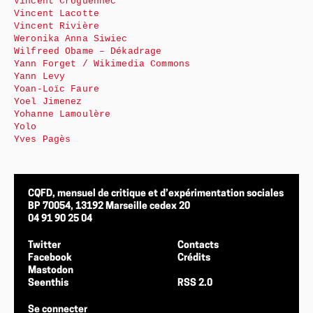
Vincent Croguennec
Vincent Lacotte
Vincent Rivière
Weronika Anna Siwiec
Wilfreed Obame – Dékadrage
Yann Forget / Wikimedia Commons
Yann Levy
Yoan-Loïc Faure
Yoel Jimenez
Yohanne Lamoulère
Yolo
Yves Pagès
CQFD, mensuel de critique et d’expérimentation sociales
BP 70054, 13192 Marseille cedex 20
04 91 90 25 04
Twitter
Contacts
Facebook
Crédits
Mastodon
Seenthis
RSS 2.0
Se connecter