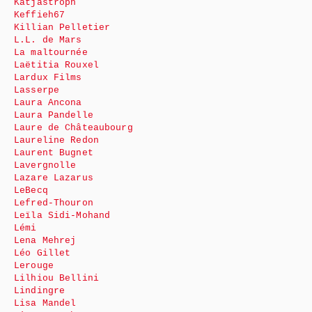
Katjastroph
Keffieh67
Killian Pelletier
L.L. de Mars
La maltournée
Laëtitia Rouxel
Lardux Films
Lasserpe
Laura Ancona
Laura Pandelle
Laure de Châteaubourg
Laureline Redon
Laurent Bugnet
Lavergnolle
Lazare Lazarus
LeBecq
Lefred-Thouron
Leïla Sidi-Mohand
Lémi
Lena Mehrej
Léo Gillet
Lerouge
Lilhiou Bellini
Lindingre
Lisa Mandel