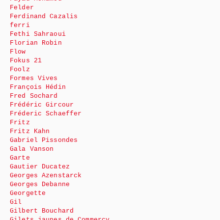
Felder
Ferdinand Cazalis
ferri
Fethi Sahraoui
Florian Robin
Flow
Fokus 21
Foolz
Formes Vives
François Hédin
Fred Sochard
Frédéric Gircour
Fréderic Schaeffer
Fritz
Fritz Kahn
Gabriel Pissondes
Gala Vanson
Garte
Gautier Ducatez
Georges Azenstarck
Georges Debanne
Georgette
Gil
Gilbert Bouchard
Gilets jaunes de Commercy