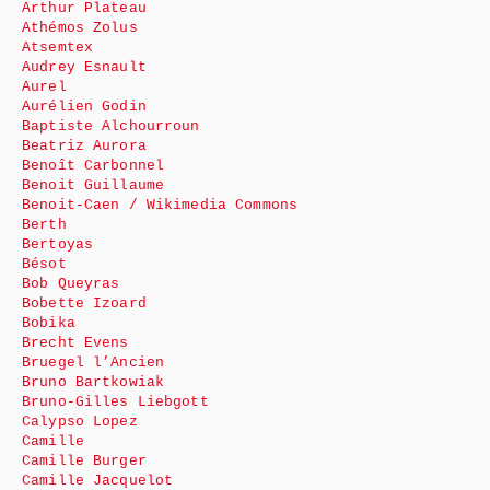
Arthur Plateau
Athémos Zolus
Atsemtex
Audrey Esnault
Aurel
Aurélien Godin
Baptiste Alchourroun
Beatriz Aurora
Benoît Carbonnel
Benoit Guillaume
Benoit-Caen / Wikimedia Commons
Berth
Bertoyas
Bésot
Bob Queyras
Bobette Izoard
Bobika
Brecht Evens
Bruegel l’Ancien
Bruno Bartkowiak
Bruno-Gilles Liebgott
Calypso Lopez
Camille
Camille Burger
Camille Jacquelot