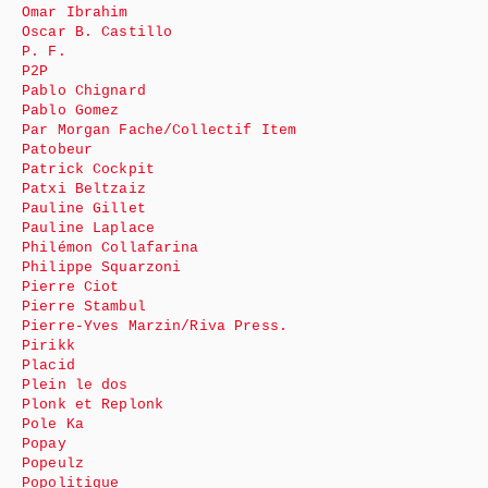
Omar Ibrahim
Oscar B. Castillo
P. F.
P2P
Pablo Chignard
Pablo Gomez
Par Morgan Fache/Collectif Item
Patobeur
Patrick Cockpit
Patxi Beltzaiz
Pauline Gillet
Pauline Laplace
Philémon Collafarina
Philippe Squarzoni
Pierre Ciot
Pierre Stambul
Pierre-Yves Marzin/Riva Press.
Pirikk
Placid
Plein le dos
Plonk et Replonk
Pole Ka
Popay
Popeulz
Popolitique