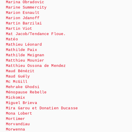
Marina Obradovic
Marine Summercity
Marion Esnault
Marion Jdanoff
Martin Barzilai
Martin Viot
Mat Jacob/Tendance Floue.
Matéo
Mathieu Léonard
Mathilde Paix
Mathilde Meignan
Matthieu Mounier
Matthieu Ossona de Mendez
Maud Bénézit
Maud Guély
Mc McGill
Mehrake Ghodsi
Ménopause Rebelle
Mickomix
Miguel Brieva
Mira Garou et Donatien Ducasse
Mona Lobert
Mortimer
Morvandiau
Morwenna