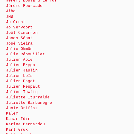
Jeremy Boulard Le Fur
Jérôme Fourcade
Jiho
JMB
Jo Orsat
Jo Vervoort
Joël Cimarrón
Jonas Sénat
José Vieira
Julie Okmûn
Julie Rébouillat
Julien Abié
Julien Brygo
Julien Jaulin
Julien Loïs
Julien Paget
Julien Respaut
Julien Tewfiq
Juliette Iturralde
Juliette Barbanègre
Junie Briffaz
Kalem
Kamar Idir
Karine Bernardou
Karl Grux