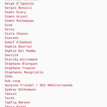
Serge D’Ignazio
Sergeï Bonicci
Simon Ecary
Simon Grysol
Simon Rochepeau
Siné
Sirou
Sista Chance
Slevenn
Soeuf Elbadawi
Sophie Bourlet
Sophie Del Mambo
Soulcié
Starsky-Hiriemann
Stéphane Blanquet
Stéphane Trapier
Stephanos Mangriotis
STPo
Sub.coop
Suzanne Friedel / SOS Méditerrannée
Sydney Onthemoon
Tanxxx
Tardi
Tawfiq Omrane
Tessa Kraan