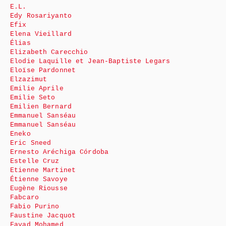
E.L.
Edy Rosariyanto
Efix
Elena Vieillard
Élias
Elizabeth Carecchio
Elodie Laquille et Jean-Baptiste Legars
Eloïse Pardonnet
Elzazimut
Emilie Aprile
Emilie Seto
Emilien Bernard
Emmanuel Sanséau
Emmanuel Sanséau
Eneko
Eric Sneed
Ernesto Aréchiga Córdoba
Estelle Cruz
Etienne Martinet
Étienne Savoye
Eugène Riousse
Fabcaro
Fabio Purino
Faustine Jacquot
Fayad Mohamed