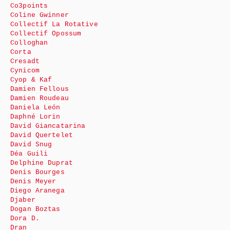
Co3points
Coline Gwinner
Collectif La Rotative
Collectif Opossum
Colloghan
Corta
Cresadt
Cynicom
Cyop & Kaf
Damien Fellous
Damien Roudeau
Daniela León
Daphné Lorin
David Giancatarina
David Quertelet
David Snug
Déa Guili
Delphine Duprat
Denis Bourges
Denis Meyer
Diego Aranega
Djaber
Dogan Boztas
Dora D.
Dran