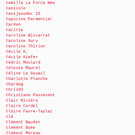
Camille La Force Née
Canicule
Canijasoder 15
Capucine Parmentier
Cardon
Caritte
Caroline Biscarrat
Caroline Sury
Caroline Thirion
Cécile K.
Cécile Kiefer
Cédric Moulard
Céleste Maurel
Céline Le Gouail
Charlotte Planche
Charmag
Chris93
Christiane Passevant
Clair Rivière
Claire Cordel
Claire Favre-Taylaz
Clé
Clément Baudet
Clément Buée
Clément Moreau