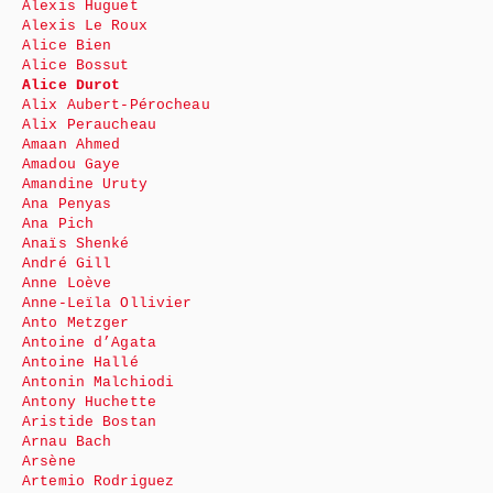
Alexis Huguet
Alexis Le Roux
Alice Bien
Alice Bossut
Alice Durot
Alix Aubert-Pérocheau
Alix Peraucheau
Amaan Ahmed
Amadou Gaye
Amandine Uruty
Ana Penyas
Ana Pich
Anaïs Shenké
André Gill
Anne Loève
Anne-Leïla Ollivier
Anto Metzger
Antoine d’Agata
Antoine Hallé
Antonin Malchiodi
Antony Huchette
Aristide Bostan
Arnau Bach
Arsène
Artemio Rodriguez