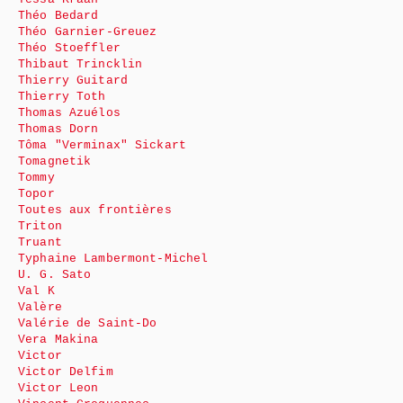
Théo Bedard
Théo Garnier-Greuez
Théo Stoeffler
Thibaut Trincklin
Thierry Guitard
Thierry Toth
Thomas Azuélos
Thomas Dorn
Tôma "Verminax" Sickart
Tomagnetik
Tommy
Topor
Toutes aux frontières
Triton
Truant
Typhaine Lambermont-Michel
U. G. Sato
Val K
Valère
Valérie de Saint-Do
Vera Makina
Victor
Victor Delfim
Victor Leon