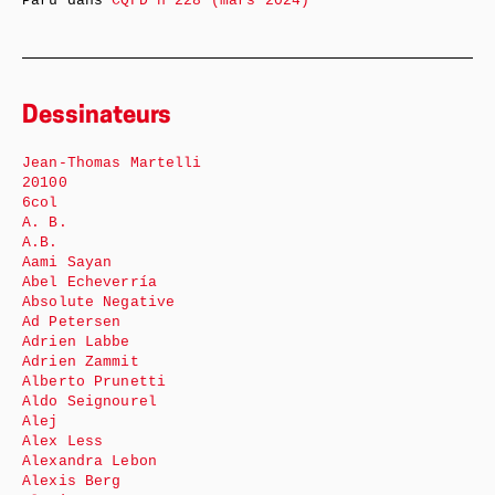
Paru dans
CQFD n°228 (mars 2024)
Dessinateurs
Jean-Thomas Martelli
20100
6col
A. B.
A.B.
Aami Sayan
Abel Echeverría
Absolute Negative
Ad Petersen
Adrien Labbe
Adrien Zammit
Alberto Prunetti
Aldo Seignourel
Alej
Alex Less
Alexandra Lebon
Alexis Berg