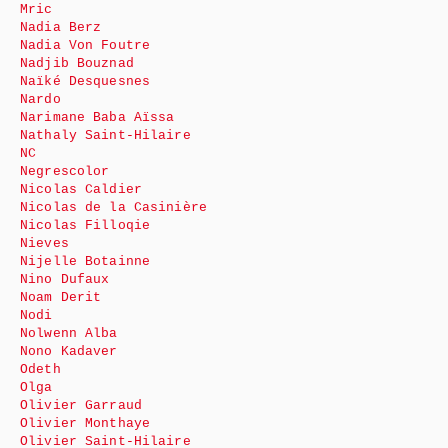
Mric
Nadia Berz
Nadia Von Foutre
Nadjib Bouznad
Naïké Desquesnes
Nardo
Narimane Baba Aïssa
Nathaly Saint-Hilaire
NC
Negrescolor
Nicolas Caldier
Nicolas de la Casinière
Nicolas Filloqie
Nieves
Nijelle Botainne
Nino Dufaux
Noam Derit
Nodi
Nolwenn Alba
Nono Kadaver
Odeth
Olga
Olivier Garraud
Olivier Monthaye
Olivier Saint-Hilaire