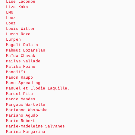
Lise Lacombe
Liza Kaka
LMG
Loez
Loez
Louis Witter
Lucas Roxo
Lumpen
Magali Dulain
Mahmut Bozarslan
Maïda Chavak
Maïlys Vallade
Malika Moine
Manoïïïï
Manon Raupp
Mano Spreading
Manuel et Elodie Laquille.
Marcel Pitu
Marco Mendes
Margaux Wartelle
Marianne Wasowska
Mariano Agudo
Marie Robert
Marie-Madeleine Salvanes
Marina Margarina