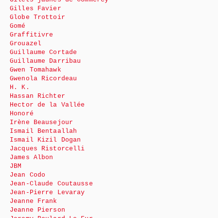
Gilles Favier
Globe Trottoir
Gomé
Graffitivre
Grouazel
Guillaume Cortade
Guillaume Darribau
Gwen Tomahawk
Gwenola Ricordeau
H. K.
Hassan Richter
Hector de la Vallée
Honoré
Irène Beausejour
Ismail Bentaallah
Ismail Kizil Dogan
Jacques Ristorcelli
James Albon
JBM
Jean Codo
Jean-Claude Coutausse
Jean-Pierre Levaray
Jeanne Frank
Jeanne Pierson