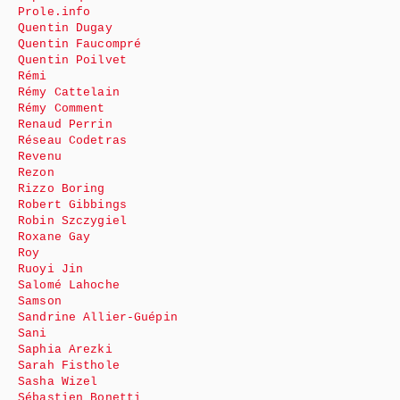
Prole.info
Quentin Dugay
Quentin Faucompré
Quentin Poilvet
Rémi
Rémy Cattelain
Rémy Comment
Renaud Perrin
Réseau Codetras
Revenu
Rezon
Rizzo Boring
Robert Gibbings
Robin Szczygiel
Roxane Gay
Roy
Ruoyi Jin
Salomé Lahoche
Samson
Sandrine Allier-Guépin
Sani
Saphia Arezki
Sarah Fisthole
Sasha Wizel
Sébastien Bonetti